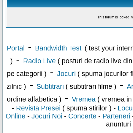
This forum is locked: y
-
Portal
Bandwidth Test
( test your inte
-
)
Radio Live
( posturi de radio live di
-
pe categorii )
Jocuri
( spuma jocurilor f
-
-
zilnic )
Subtitrari
( subtitrari filme )
An
-
ordine alfabetica )
Vremea
( vremea in
-
Revista Presei
( spuma stirilor ) -
Locu
Online
-
Jocuri Noi
-
Concerte
-
Parteneri
anunturi 