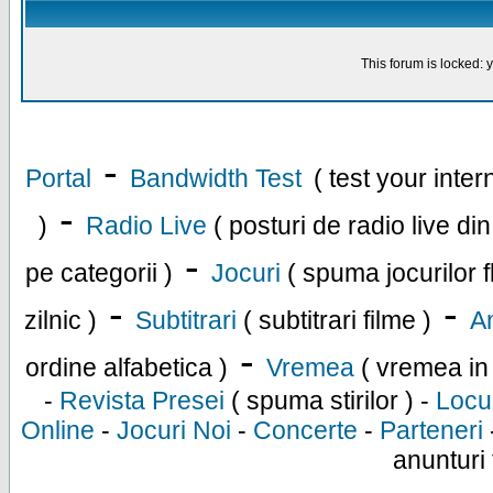
This forum is locked: y
-
Portal
Bandwidth Test
( test your inte
-
)
Radio Live
( posturi de radio live di
-
pe categorii )
Jocuri
( spuma jocurilor f
-
-
zilnic )
Subtitrari
( subtitrari filme )
An
-
ordine alfabetica )
Vremea
( vremea in
-
Revista Presei
( spuma stirilor ) -
Locu
Online
-
Jocuri Noi
-
Concerte
-
Parteneri
anunturi 