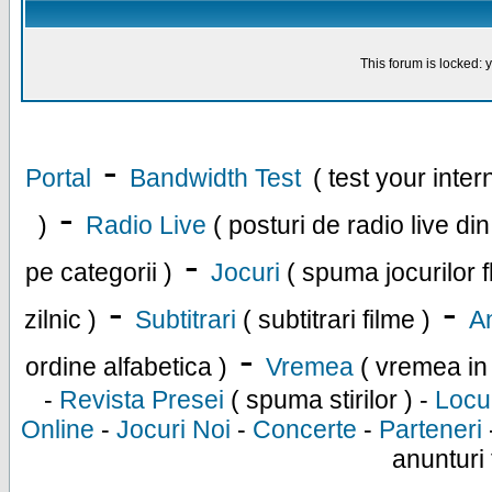
This forum is locked: y
-
Portal
Bandwidth Test
( test your inte
-
)
Radio Live
( posturi de radio live di
-
pe categorii )
Jocuri
( spuma jocurilor f
-
-
zilnic )
Subtitrari
( subtitrari filme )
An
-
ordine alfabetica )
Vremea
( vremea in
-
Revista Presei
( spuma stirilor ) -
Locu
Online
-
Jocuri Noi
-
Concerte
-
Parteneri
anunturi 