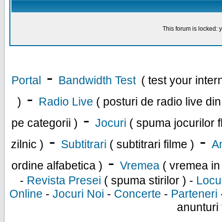
This forum is locked: y
-
Portal
Bandwidth Test
( test your inte
-
)
Radio Live
( posturi de radio live di
-
pe categorii )
Jocuri
( spuma jocurilor f
-
-
zilnic )
Subtitrari
( subtitrari filme )
An
-
ordine alfabetica )
Vremea
( vremea in
-
Revista Presei
( spuma stirilor ) -
Locu
Online
-
Jocuri Noi
-
Concerte
-
Parteneri
anunturi 