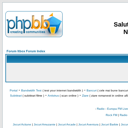
Salut
N
Forum Itbox Forum Index
-
-
Portal
Bandwidth Test
( test your internet bandwidth )
Bancuri
( cele mai bune bancuri
-
-
Subtitrari
( subtitrari filme )
Antivirus
( scan online )
Ziare
( ziare romanesti in ordine alf
-
Radio
-
Europa FM Live
Rock FM
|
Radio
Jocuri Actiune
|
Jocuri Amuzante
|
Jocuri Arcade
|
Jocuri Aventura
|
Jocuri Barbie
|
Jocuri