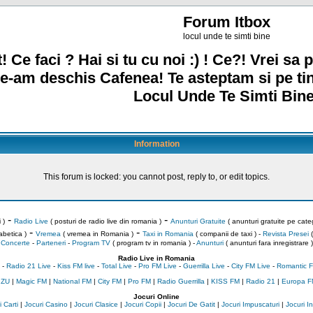
Forum Itbox
locul unde te simti bine
! Ce faci ? Hai si tu cu noi :) ! Ce?! Vrei sa p
e-am deschis Cafenea! Te asteptam si pe ti
Locul Unde Te Simti Bine
Information
This forum is locked: you cannot post, reply to, or edit topics.
-
-
 )
Radio Live
( posturi de radio live din romania )
Anunturi Gratuite
( anunturi gratuite pe categ
-
-
abetica )
Vremea
( vremea in Romania )
Taxi in Romania
( companii de taxi ) -
Revista Presei
(
Concerte
-
Parteneri
-
Program TV
( program tv in romania )
-
Anunturi
( anunturi fara inregistrare )
Radio Live in Romania
-
Radio 21 Live
-
Kiss FM live
-
Total Live
-
Pro FM Live
-
Guerrilla Live
-
City FM Live
-
Romantic F
 ZU
|
Magic FM
|
National FM
|
City FM
|
Pro FM
|
Radio Guerrilla
|
KISS FM
|
Radio 21
|
Europa F
Jocuri Online
 Carti
|
Jocuri Casino
|
Jocuri Clasice
|
Jocuri Copii
|
Jocuri De Gatit
|
Jocuri Impuscaturi
|
Jocuri 