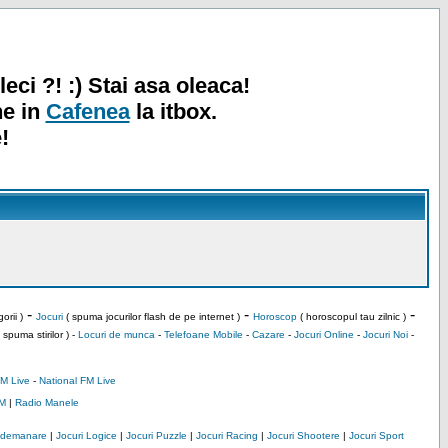
leci ?! :) Stai asa oleaca!
ne in
Cafenea
la itbox.
!
-
-
-
orii )
Jocuri
( spuma jocurilor flash de pe internet )
Horoscop
( horoscopul tau zilnic )
 spuma stirilor ) -
Locuri de munca
-
Telefoane Mobile
-
Cazare
-
Jocuri Online
-
Jocuri Noi
-
M Live
-
National FM Live
M
|
Radio Manele
Indemanare
|
Jocuri Logice
|
Jocuri Puzzle
|
Jocuri Racing
|
Jocuri Shootere
|
Jocuri Sport