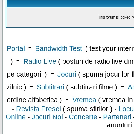
This forum is locked: y
-
Portal
Bandwidth Test
( test your inte
-
)
Radio Live
( posturi de radio live di
-
pe categorii )
Jocuri
( spuma jocurilor f
-
-
zilnic )
Subtitrari
( subtitrari filme )
An
-
ordine alfabetica )
Vremea
( vremea in
-
Revista Presei
( spuma stirilor ) -
Locu
Online
-
Jocuri Noi
-
Concerte
-
Parteneri
anunturi 