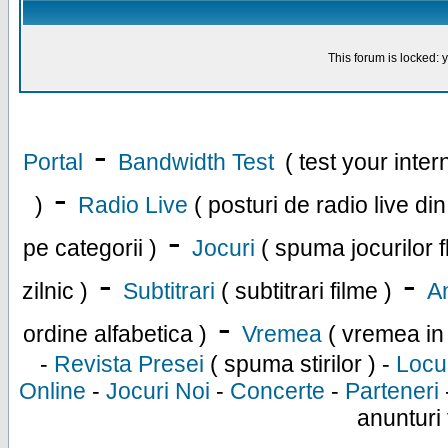
This forum is locked: y
-
Portal
Bandwidth Test
( test your inte
-
)
Radio Live
( posturi de radio live di
-
pe categorii )
Jocuri
( spuma jocurilor f
-
-
zilnic )
Subtitrari
( subtitrari filme )
An
-
ordine alfabetica )
Vremea
( vremea in
-
Revista Presei
( spuma stirilor ) -
Locu
Online
-
Jocuri Noi
-
Concerte
-
Parteneri
anunturi 