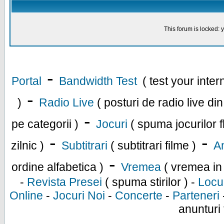
This forum is locked: y
-
Portal
Bandwidth Test
( test your inte
-
)
Radio Live
( posturi de radio live di
-
pe categorii )
Jocuri
( spuma jocurilor f
-
-
zilnic )
Subtitrari
( subtitrari filme )
An
-
ordine alfabetica )
Vremea
( vremea in
-
Revista Presei
( spuma stirilor ) -
Locu
Online
-
Jocuri Noi
-
Concerte
-
Parteneri
anunturi 