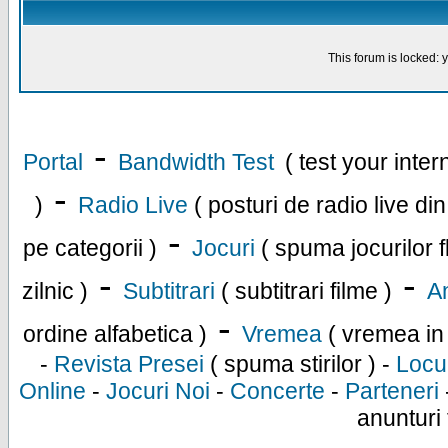
This forum is locked: y
-
Portal
Bandwidth Test
( test your inte
-
)
Radio Live
( posturi de radio live di
-
pe categorii )
Jocuri
( spuma jocurilor f
-
-
zilnic )
Subtitrari
( subtitrari filme )
An
-
ordine alfabetica )
Vremea
( vremea in
-
Revista Presei
( spuma stirilor ) -
Locu
Online
-
Jocuri Noi
-
Concerte
-
Parteneri
anunturi 