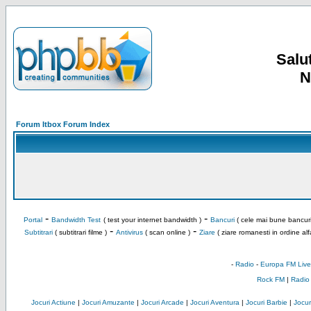
Salut
N
Forum Itbox Forum Index
-
-
Portal
Bandwidth Test
( test your internet bandwidth )
Bancuri
( cele mai bune bancuri
-
-
Subtitrari
( subtitrari filme )
Antivirus
( scan online )
Ziare
( ziare romanesti in ordine alf
-
Radio
-
Europa FM Live
Rock FM
|
Radio
Jocuri Actiune
|
Jocuri Amuzante
|
Jocuri Arcade
|
Jocuri Aventura
|
Jocuri Barbie
|
Jocuri