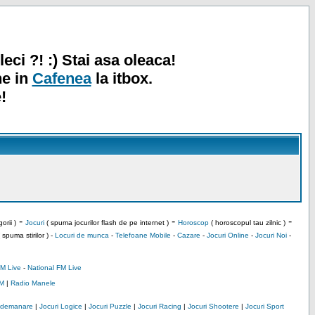
leci ?! :) Stai asa oleaca!
ne in
Cafenea
la itbox.
!
-
-
-
orii )
Jocuri
( spuma jocurilor flash de pe internet )
Horoscop
( horoscopul tau zilnic )
 spuma stirilor ) -
Locuri de munca
-
Telefoane Mobile
-
Cazare
-
Jocuri Online
-
Jocuri Noi
-
M Live
-
National FM Live
M
|
Radio Manele
Indemanare
|
Jocuri Logice
|
Jocuri Puzzle
|
Jocuri Racing
|
Jocuri Shootere
|
Jocuri Sport