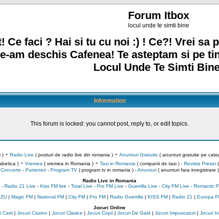
Forum Itbox
locul unde te simti bine
! Ce faci ? Hai si tu cu noi :) ! Ce?! Vrei sa p
e-am deschis Cafenea! Te asteptam si pe ti
Locul Unde Te Simti Bine
Information
This forum is locked: you cannot post, reply to, or edit topics.
-
-
 )
Radio Live
( posturi de radio live din romania )
Anunturi Gratuite
( anunturi gratuite pe categ
-
-
abetica )
Vremea
( vremea in Romania )
Taxi in Romania
( companii de taxi ) -
Revista Presei
(
Concerte
-
Parteneri
-
Program TV
( program tv in romania )
-
Anunturi
( anunturi fara inregistrare )
Radio Live in Romania
-
Radio 21 Live
-
Kiss FM live
-
Total Live
-
Pro FM Live
-
Guerrilla Live
-
City FM Live
-
Romantic F
 ZU
|
Magic FM
|
National FM
|
City FM
|
Pro FM
|
Radio Guerrilla
|
KISS FM
|
Radio 21
|
Europa F
Jocuri Online
 Carti
|
Jocuri Casino
|
Jocuri Clasice
|
Jocuri Copii
|
Jocuri De Gatit
|
Jocuri Impuscaturi
|
Jocuri 