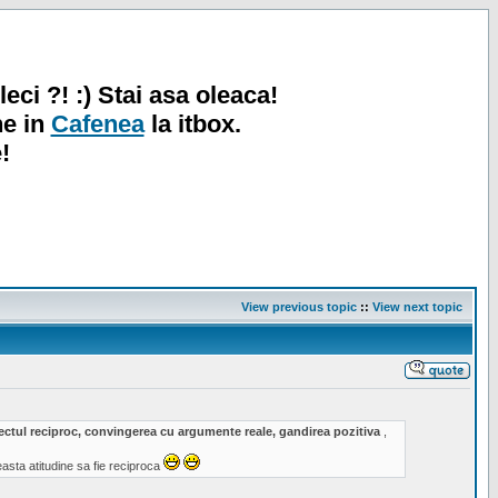
leci ?! :) Stai asa oleaca!
ne in
Cafenea
la itbox.
!
View previous topic
::
View next topic
spectul reciproc, convingerea cu argumente reale, gandirea pozitiva
,
sta atitudine sa fie reciproca