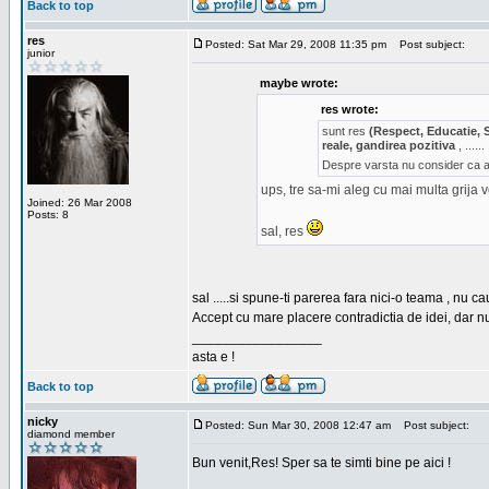
Back to top
res
Posted: Sat Mar 29, 2008 11:35 pm
Post subject:
junior
maybe wrote:
res wrote:
sunt res
(Respect, Educatie, 
reale, gandirea pozitiva
, ......
Despre varsta nu consider ca ar
ups, tre sa-mi aleg cu mai multa grija 
Joined: 26 Mar 2008
Posts: 8
sal, res
sal .....si spune-ti parerea fara nici-o teama , nu 
Accept cu mare placere contradictia de idei, dar n
_________________
asta e !
Back to top
nicky
Posted: Sun Mar 30, 2008 12:47 am
Post subject:
diamond member
Bun venit,Res! Sper sa te simti bine pe aici !
_________________