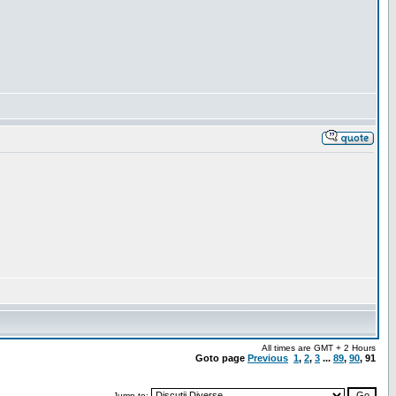
All times are GMT + 2 Hours
Goto page
Previous
1
,
2
,
3
...
89
,
90
,
91
Jump to: