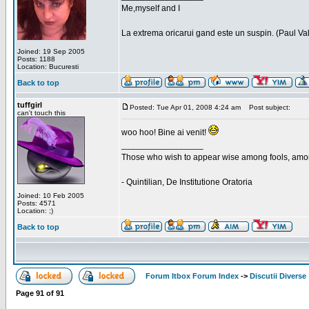
Me,myself and I
La extrema oricarui gand este un suspin. (Paul Va
Joined: 19 Sep 2005
Posts: 1188
Location: Bucuresti
Back to top
tuffgirl
Posted: Tue Apr 01, 2008 4:24 am
Post subject:
can't touch this
woo hoo! Bine ai venit!
_________________
Those who wish to appear wise among fools, amon
- Quintilian, De Institutione Oratoria
Joined: 10 Feb 2005
Posts: 4571
Location: ;)
Back to top
Forum Itbox Forum Index
->
Discutii Diverse
Page
91
of
91