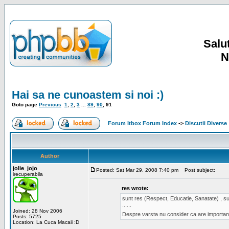
Salut
N
Hai sa ne cunoastem si noi :)
Goto page
Previous
1
,
2
,
3
...
89
,
90
,
91
Forum Itbox Forum Index
->
Discutii Diverse
Author
jolie_jojo
Posted: Sat Mar 29, 2008 7:40 pm
Post subject:
irecuperabila
res wrote:
sunt res (Respect, Educatie, Sanatate) , sun
......
Joined: 28 Nov 2006
Despre varsta nu consider ca are important
Posts: 5725
Location: La Cuca Macaii :D