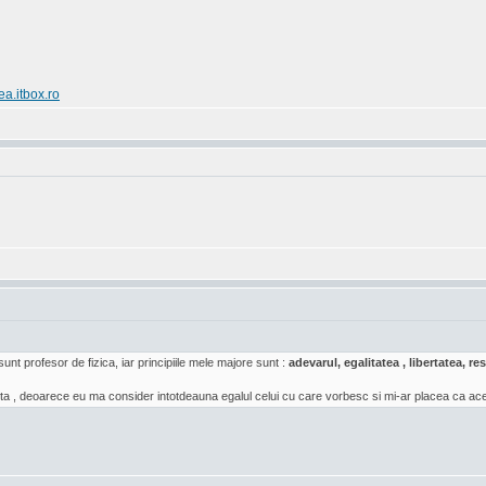
ea.itbox.ro
sunt profesor de fizica, iar principiile mele majore sunt :
adevarul, egalitatea , libertatea, 
a , deoarece eu ma consider intotdeauna egalul celui cu care vorbesc si mi-ar placea ca acea