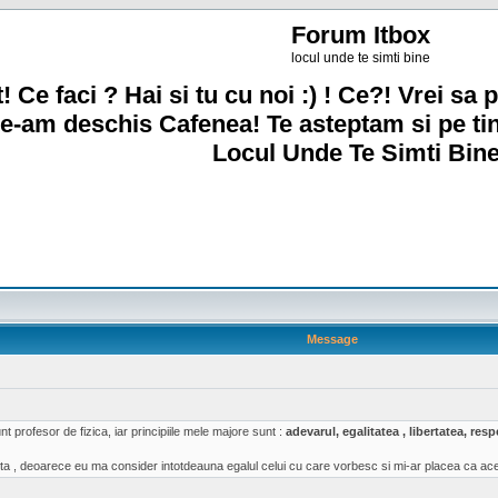
Forum Itbox
locul unde te simti bine
! Ce faci ? Hai si tu cu noi :) ! Ce?! Vrei sa p
e-am deschis Cafenea! Te asteptam si pe ti
Locul Unde Te Simti Bine
Message
t profesor de fizica, iar principiile mele majore sunt :
adevarul, egalitatea , libertatea, re
a , deoarece eu ma consider intotdeauna egalul celui cu care vorbesc si mi-ar placea ca acea