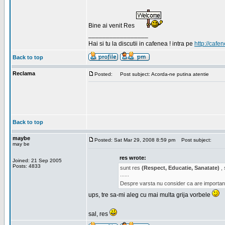
Bine ai venit Res
_________________
Hai si tu la discutii in cafenea ! intra pe
http://cafen
Back to top
Reclama
Posted:
Post subject: Acorda-ne putina atentie
Back to top
maybe
Posted: Sat Mar 29, 2008 8:59 pm
Post subject:
may be
res wrote:
Joined: 21 Sep 2005
Posts: 4833
sunt res
(Respect, Educatie, Sanatate)
, 
......
Despre varsta nu consider ca are important
ups, tre sa-mi aleg cu mai multa grija vorbele
sal, res