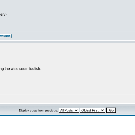
lery)
g the wise seem foolish.
Display posts from previous: