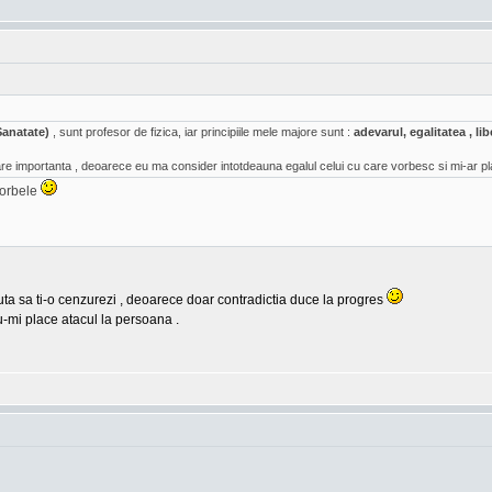
Sanatate)
, sunt profesor de fizica, iar principiile mele majore sunt :
adevarul, egalitatea , l
e importanta , deoarece eu ma consider intotdeauna egalul celui cu care vorbesc si mi-ar pl
vorbele
cauta sa ti-o cenzurezi , deoarece doar contradictia duce la progres
u-mi place atacul la persoana .