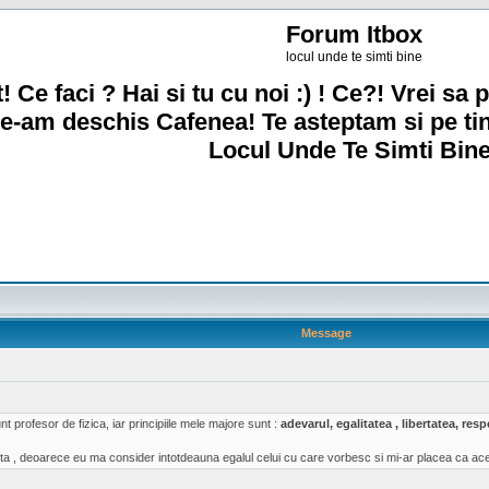
Forum Itbox
locul unde te simti bine
! Ce faci ? Hai si tu cu noi :) ! Ce?! Vrei sa p
e-am deschis Cafenea! Te asteptam si pe ti
Locul Unde Te Simti Bine
Message
t profesor de fizica, iar principiile mele majore sunt :
adevarul, egalitatea , libertatea, re
a , deoarece eu ma consider intotdeauna egalul celui cu care vorbesc si mi-ar placea ca acea