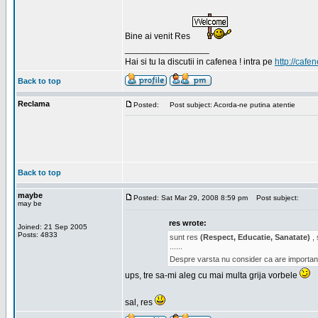
Bine ai venit Res
_________________
Hai si tu la discutii in cafenea ! intra pe
http://cafen
Back to top
Reclama
Posted:
Post subject: Acorda-ne putina atentie
Back to top
maybe
Posted: Sat Mar 29, 2008 8:59 pm
Post subject:
may be
res wrote:
Joined: 21 Sep 2005
Posts: 4833
sunt res
(Respect, Educatie, Sanatate)
, 
......
Despre varsta nu consider ca are important
ups, tre sa-mi aleg cu mai multa grija vorbele
sal, res