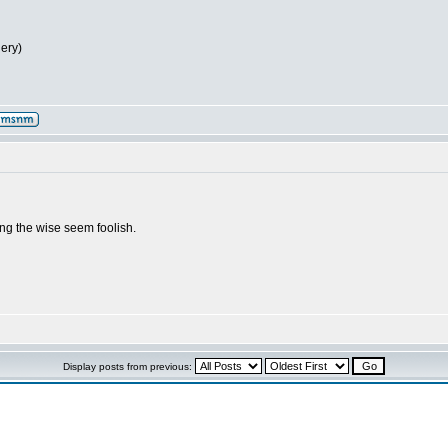
lery)
g the wise seem foolish.
Display posts from previous: