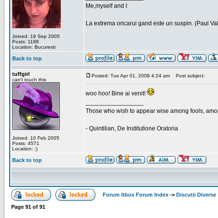
Me,myself and I
La extrema oricarui gand este un suspin. (Paul Va
Joined: 19 Sep 2005
Posts: 1188
Location: Bucuresti
Back to top
tuffgirl
Posted: Tue Apr 01, 2008 4:24 am
Post subject:
can't touch this
woo hoo! Bine ai venit!
_________________
Those who wish to appear wise among fools, amon
- Quintilian, De Institutione Oratoria
Joined: 10 Feb 2005
Posts: 4571
Location: ;)
Back to top
Forum Itbox Forum Index
->
Discutii Diverse
Page
91
of
91