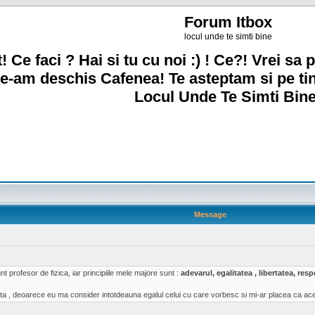
Forum Itbox
locul unde te simti bine
! Ce faci ? Hai si tu cu noi :) ! Ce?! Vrei sa p
e-am deschis Cafenea! Te asteptam si pe ti
Locul Unde Te Simti Bine
Message
t profesor de fizica, iar principiile mele majore sunt :
adevarul, egalitatea , libertatea, re
a , deoarece eu ma consider intotdeauna egalul celui cu care vorbesc si mi-ar placea ca acea