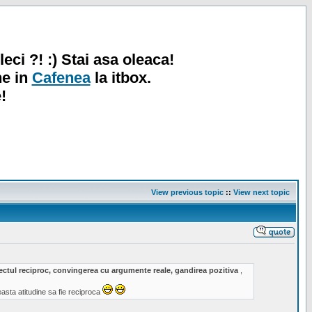
leci ?! :) Stai asa oleaca!
ne in
Cafenea
la itbox.
!
View previous topic
::
View next topic
spectul reciproc, convingerea cu argumente reale, gandirea pozitiva
,
sta atitudine sa fie reciproca