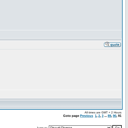
All times are GMT + 2 Hours
Goto page
Previous
1
,
2
,
3
...
89
,
90
,
91
Jump to: