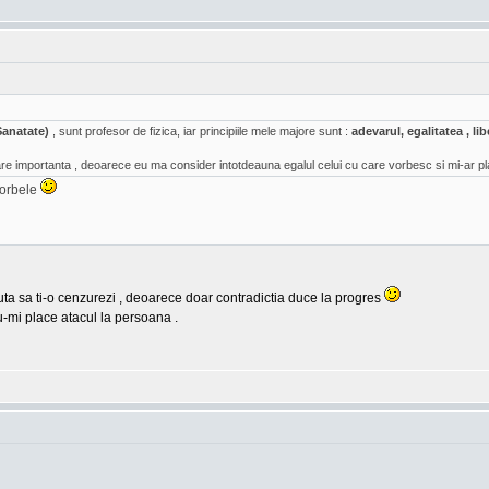
Sanatate)
, sunt profesor de fizica, iar principiile mele majore sunt :
adevarul, egalitatea , l
e importanta , deoarece eu ma consider intotdeauna egalul celui cu care vorbesc si mi-ar pl
vorbele
cauta sa ti-o cenzurezi , deoarece doar contradictia duce la progres
u-mi place atacul la persoana .