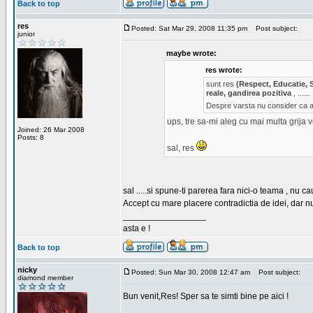
Back to top
res
Posted: Sat Mar 29, 2008 11:35 pm
Post subject:
junior
maybe wrote:
res wrote:
sunt res
(Respect, Educatie, 
reale, gandirea pozitiva
, ......
Despre varsta nu consider ca ar
ups, tre sa-mi aleg cu mai multa grija 
Joined: 26 Mar 2008
Posts: 8
sal, res
sal .....si spune-ti parerea fara nici-o teama , nu 
Accept cu mare placere contradictia de idei, dar n
_________________
asta e !
Back to top
nicky
Posted: Sun Mar 30, 2008 12:47 am
Post subject:
diamond member
Bun venit,Res! Sper sa te simti bine pe aici !
_________________