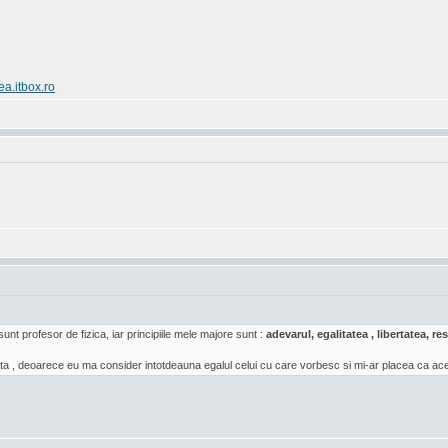
ea.itbox.ro
sunt profesor de fizica, iar principiile mele majore sunt :
adevarul, egalitatea , libertatea, 
a , deoarece eu ma consider intotdeauna egalul celui cu care vorbesc si mi-ar placea ca acea