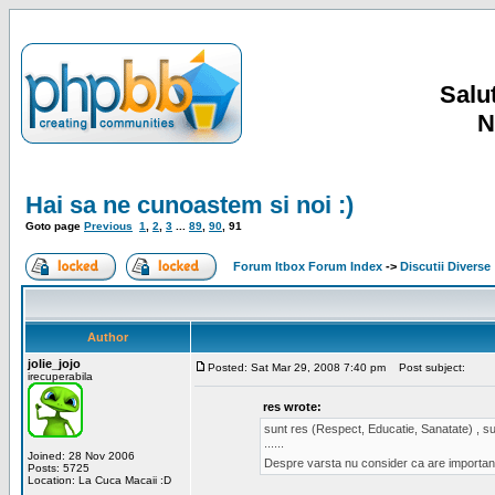
Salut
N
Hai sa ne cunoastem si noi :)
Goto page
Previous
1
,
2
,
3
...
89
,
90
,
91
Forum Itbox Forum Index
->
Discutii Diverse
Author
jolie_jojo
Posted: Sat Mar 29, 2008 7:40 pm
Post subject:
irecuperabila
res wrote:
sunt res (Respect, Educatie, Sanatate) , sun
......
Joined: 28 Nov 2006
Despre varsta nu consider ca are important
Posts: 5725
Location: La Cuca Macaii :D