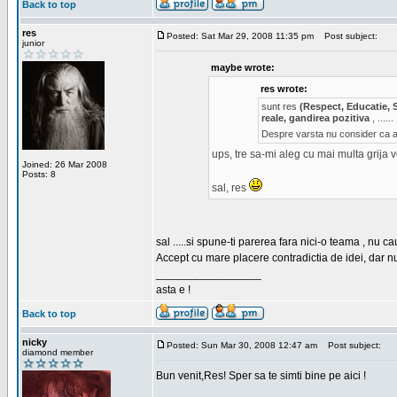
Back to top
res
Posted: Sat Mar 29, 2008 11:35 pm
Post subject:
junior
maybe wrote:
res wrote:
sunt res
(Respect, Educatie, 
reale, gandirea pozitiva
, ......
Despre varsta nu consider ca ar
ups, tre sa-mi aleg cu mai multa grija 
Joined: 26 Mar 2008
Posts: 8
sal, res
sal .....si spune-ti parerea fara nici-o teama , nu 
Accept cu mare placere contradictia de idei, dar n
_________________
asta e !
Back to top
nicky
Posted: Sun Mar 30, 2008 12:47 am
Post subject:
diamond member
Bun venit,Res! Sper sa te simti bine pe aici !
_________________