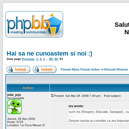
Salut
N
Hai sa ne cunoastem si noi :)
Goto page
Previous
1
,
2
,
3
...
89
,
90
,
91
Forum Itbox Forum Index
->
Discutii Diverse
Author
jolie_jojo
Posted: Sat Mar 29, 2008 7:40 pm
Post subject:
irecuperabila
res wrote:
sunt res (Respect, Educatie, Sanatate) , sun
......
Joined: 28 Nov 2006
Despre varsta nu consider ca are important
Posts: 5725
Location: La Cuca Macaii :D