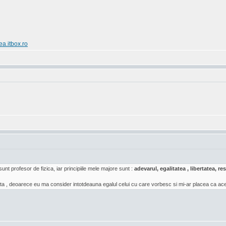
ea.itbox.ro
sunt profesor de fizica, iar principiile mele majore sunt :
adevarul, egalitatea , libertatea, 
a , deoarece eu ma consider intotdeauna egalul celui cu care vorbesc si mi-ar placea ca acea