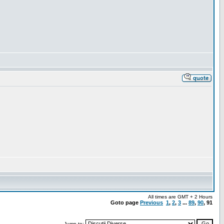
All times are GMT + 2 Hours
Goto page
Previous
1
,
2
,
3
...
89
,
90
,
91
Jump to: