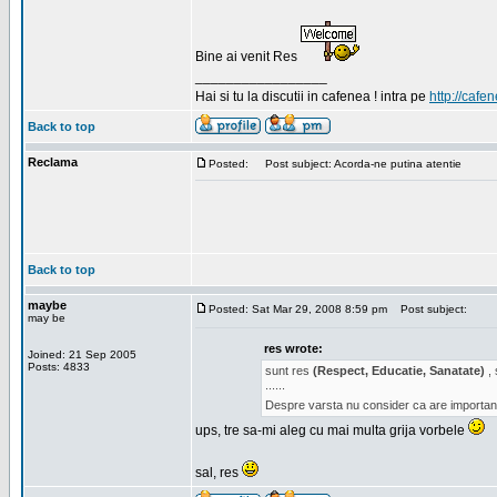
Bine ai venit Res
_________________
Hai si tu la discutii in cafenea ! intra pe
http://cafen
Back to top
Reclama
Posted:
Post subject: Acorda-ne putina atentie
Back to top
maybe
Posted: Sat Mar 29, 2008 8:59 pm
Post subject:
may be
res wrote:
Joined: 21 Sep 2005
Posts: 4833
sunt res
(Respect, Educatie, Sanatate)
, 
......
Despre varsta nu consider ca are important
ups, tre sa-mi aleg cu mai multa grija vorbele
sal, res