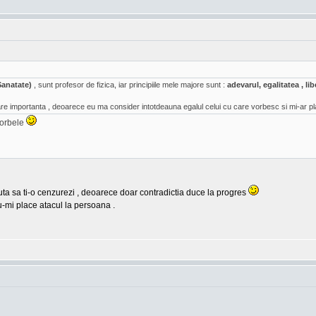
Sanatate)
, sunt profesor de fizica, iar principiile mele majore sunt :
adevarul, egalitatea , l
e importanta , deoarece eu ma consider intotdeauna egalul celui cu care vorbesc si mi-ar pl
vorbele
cauta sa ti-o cenzurezi , deoarece doar contradictia duce la progres
u-mi place atacul la persoana .