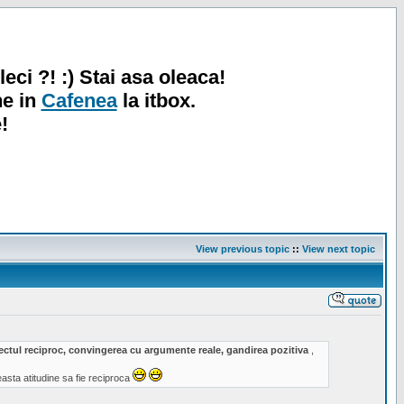
leci ?! :) Stai asa oleaca!
ne in
Cafenea
la itbox.
!
View previous topic
::
View next topic
spectul reciproc, convingerea cu argumente reale, gandirea pozitiva
,
sta atitudine sa fie reciproca