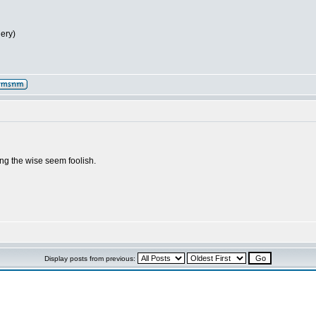
lery)
g the wise seem foolish.
Display posts from previous: