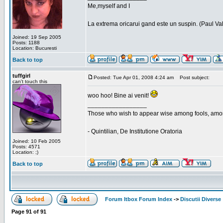
Me,myself and I
La extrema oricarui gand este un suspin. (Paul Va
Joined: 19 Sep 2005
Posts: 1188
Location: Bucuresti
Back to top
tuffgirl
Posted: Tue Apr 01, 2008 4:24 am
Post subject:
can't touch this
woo hoo! Bine ai venit!
_________________
Those who wish to appear wise among fools, amon
- Quintilian, De Institutione Oratoria
Joined: 10 Feb 2005
Posts: 4571
Location: ;)
Back to top
Forum Itbox Forum Index
->
Discutii Diverse
Page
91
of
91