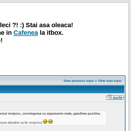
leci ?! :) Stai asa oleaca!
ne in
Cafenea
la itbox.
!
View previous topic
::
View next topic
spectul reciproc, convingerea cu argumente reale, gandirea pozitiva
,
sta atitudine sa fie reciproca