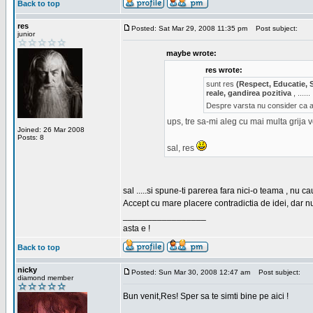
Back to top
res
Posted: Sat Mar 29, 2008 11:35 pm
Post subject:
junior
maybe wrote:
res wrote:
sunt res
(Respect, Educatie, 
reale, gandirea pozitiva
, ......
Despre varsta nu consider ca ar
ups, tre sa-mi aleg cu mai multa grija 
Joined: 26 Mar 2008
Posts: 8
sal, res
sal .....si spune-ti parerea fara nici-o teama , nu 
Accept cu mare placere contradictia de idei, dar n
_________________
asta e !
Back to top
nicky
Posted: Sun Mar 30, 2008 12:47 am
Post subject:
diamond member
Bun venit,Res! Sper sa te simti bine pe aici !
_________________