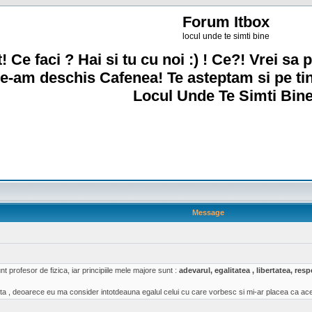
Forum Itbox
locul unde te simti bine
! Ce faci ? Hai si tu cu noi :) ! Ce?! Vrei sa p
e-am deschis Cafenea! Te asteptam si pe ti
Locul Unde Te Simti Bine
Message
t profesor de fizica, iar principiile mele majore sunt :
adevarul, egalitatea , libertatea, re
a , deoarece eu ma consider intotdeauna egalul celui cu care vorbesc si mi-ar placea ca acea