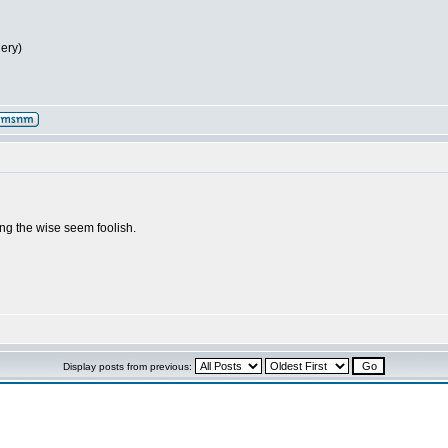
lery)
g the wise seem foolish.
Display posts from previous: