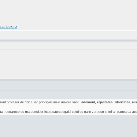
ea.itbox.ro
sunt profesor de fizica, iar principiile mele majore sunt :
adevarul, egalitatea , libertatea, 
a , deoarece eu ma consider intotdeauna egalul celui cu care vorbesc si mi-ar placea ca acea