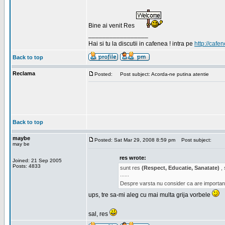
Bine ai venit Res
_________________
Hai si tu la discutii in cafenea ! intra pe
http://cafen
Back to top
Reclama
Posted:
Post subject: Acorda-ne putina atentie
Back to top
maybe
Posted: Sat Mar 29, 2008 8:59 pm
Post subject:
may be
res wrote:
Joined: 21 Sep 2005
Posts: 4833
sunt res
(Respect, Educatie, Sanatate)
, 
......
Despre varsta nu consider ca are important
ups, tre sa-mi aleg cu mai multa grija vorbele
sal, res