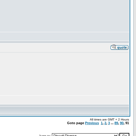
All times are GMT + 2 Hours
Goto page
Previous
1
,
2
,
3
...
89
,
90
,
91
Jump to: