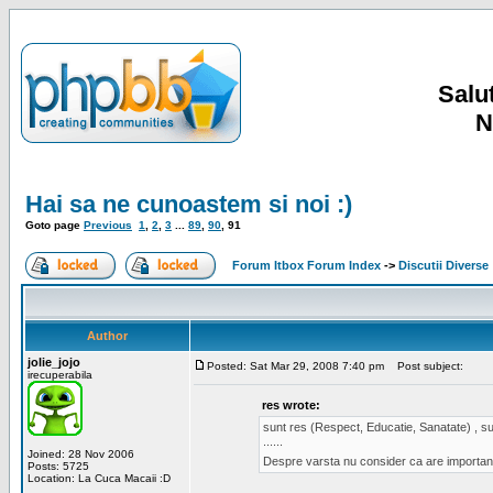
Salut
N
Hai sa ne cunoastem si noi :)
Goto page
Previous
1
,
2
,
3
...
89
,
90
,
91
Forum Itbox Forum Index
->
Discutii Diverse
Author
jolie_jojo
Posted: Sat Mar 29, 2008 7:40 pm
Post subject:
irecuperabila
res wrote:
sunt res (Respect, Educatie, Sanatate) , sun
......
Joined: 28 Nov 2006
Despre varsta nu consider ca are important
Posts: 5725
Location: La Cuca Macaii :D