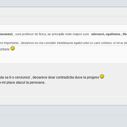
Sanatate)
, sunt profesor de fizica, iar principiile mele majore sunt :
adevarul, egalitatea , l
e importanta , deoarece eu ma consider intotdeauna egalul celui cu care vorbesc si mi-ar pl
vorbele
cauta sa ti-o cenzurezi , deoarece doar contradictia duce la progres
u-mi place atacul la persoana .