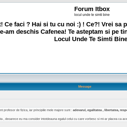
Forum Itbox
locul unde te simti bine
! Ce faci ? Hai si tu cu noi :) ! Ce?! Vrei sa p
e-am deschis Cafenea! Te asteptam si pe ti
Locul Unde Te Simti Bine
Message
t profesor de fizica, iar principiile mele majore sunt :
adevarul, egalitatea , libertatea, re
a , deoarece eu ma consider intotdeauna egalul celui cu care vorbesc si mi-ar placea ca acea