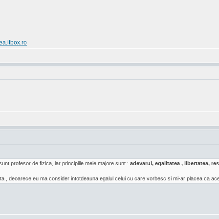
ea.itbox.ro
sunt profesor de fizica, iar principiile mele majore sunt :
adevarul, egalitatea , libertatea, 
a , deoarece eu ma consider intotdeauna egalul celui cu care vorbesc si mi-ar placea ca acea