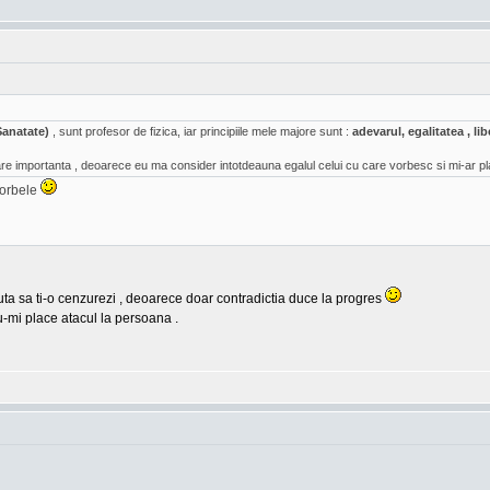
Sanatate)
, sunt profesor de fizica, iar principiile mele majore sunt :
adevarul, egalitatea , l
e importanta , deoarece eu ma consider intotdeauna egalul celui cu care vorbesc si mi-ar pl
vorbele
cauta sa ti-o cenzurezi , deoarece doar contradictia duce la progres
u-mi place atacul la persoana .