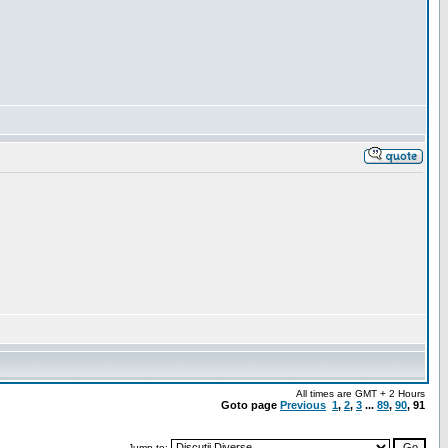
All times are GMT + 2 Hours
Goto page
Previous
1
,
2
,
3
...
89
,
90
,
91
Jump to: