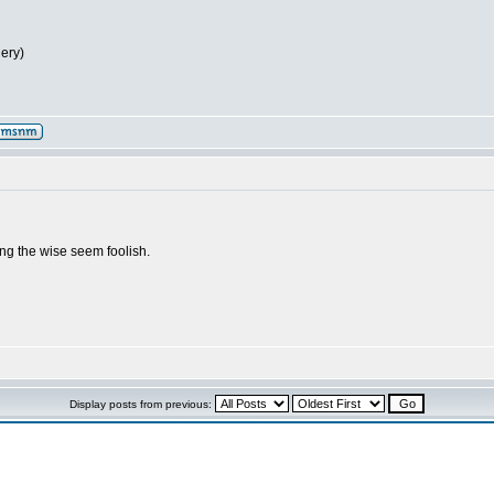
lery)
g the wise seem foolish.
Display posts from previous: