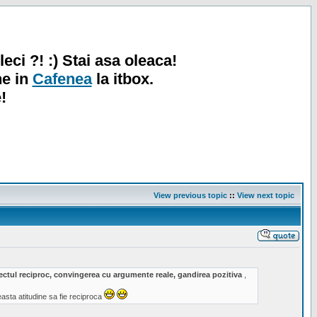
leci ?! :) Stai asa oleaca!
ne in
Cafenea
la itbox.
!
View previous topic
::
View next topic
spectul reciproc, convingerea cu argumente reale, gandirea pozitiva
,
sta atitudine sa fie reciproca