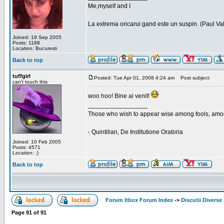
Me,myself and I
La extrema oricarui gand este un suspin. (Paul Va
Joined: 19 Sep 2005
Posts: 1188
Location: Bucuresti
Back to top
tuffgirl
Posted: Tue Apr 01, 2008 4:24 am
Post subject:
can't touch this
woo hoo! Bine ai venit!
_________________
Those who wish to appear wise among fools, amon
- Quintilian, De Institutione Oratoria
Joined: 10 Feb 2005
Posts: 4571
Location: ;)
Back to top
Forum Itbox Forum Index
->
Discutii Diverse
Page
91
of
91