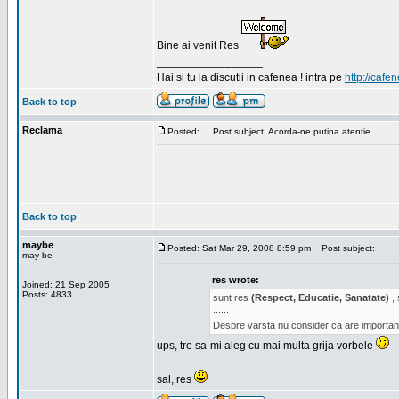
Bine ai venit Res
_________________
Hai si tu la discutii in cafenea ! intra pe
http://cafen
Back to top
Reclama
Posted:
Post subject: Acorda-ne putina atentie
Back to top
maybe
Posted: Sat Mar 29, 2008 8:59 pm
Post subject:
may be
res wrote:
Joined: 21 Sep 2005
Posts: 4833
sunt res
(Respect, Educatie, Sanatate)
, 
......
Despre varsta nu consider ca are important
ups, tre sa-mi aleg cu mai multa grija vorbele
sal, res