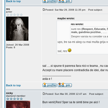
Back to top
res
Posted: Sat Mar 29, 2008 11:35 pm
Post subject:
junior
maybe wrote:
res wrote:
sunt res
(Respect, Educatie, 
reale, gandirea pozitiva
, ......
Despre varsta nu consider ca ar
ups, tre sa-mi aleg cu mai multa grija 
Joined: 26 Mar 2008
Posts: 8
sal, res
sal .....si spune-ti parerea fara nici-o teama , nu 
Accept cu mare placere contradictia de idei, dar n
_________________
asta e !
Back to top
nicky
Posted: Sun Mar 30, 2008 12:47 am
Post subject:
diamond member
Bun venit,Res! Sper sa te simti bine pe aici !
_________________