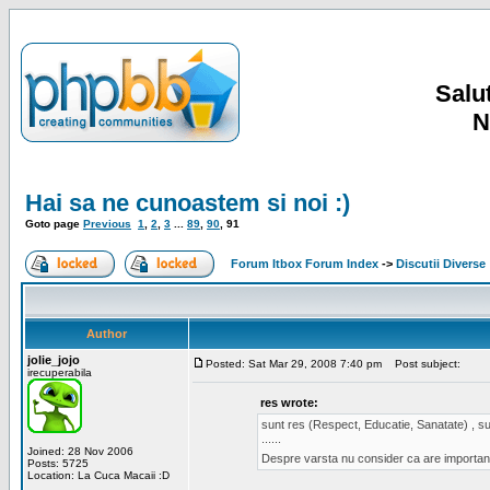
Salut
N
Hai sa ne cunoastem si noi :)
Goto page
Previous
1
,
2
,
3
...
89
,
90
,
91
Forum Itbox Forum Index
->
Discutii Diverse
Author
jolie_jojo
Posted: Sat Mar 29, 2008 7:40 pm
Post subject:
irecuperabila
res wrote:
sunt res (Respect, Educatie, Sanatate) , sun
......
Joined: 28 Nov 2006
Despre varsta nu consider ca are important
Posts: 5725
Location: La Cuca Macaii :D