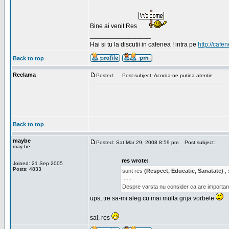
Bine ai venit Res
_________________
Hai si tu la discutii in cafenea ! intra pe
http://cafen
Back to top
Reclama
Posted:
Post subject: Acorda-ne putina atentie
Back to top
maybe
Posted: Sat Mar 29, 2008 8:59 pm
Post subject:
may be
res wrote:
Joined: 21 Sep 2005
Posts: 4833
sunt res
(Respect, Educatie, Sanatate)
, 
......
Despre varsta nu consider ca are important
ups, tre sa-mi aleg cu mai multa grija vorbele
sal, res