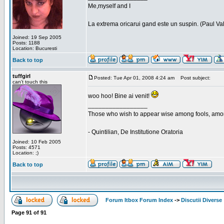
Me,myself and I
La extrema oricarui gand este un suspin. (Paul Va
Joined: 19 Sep 2005
Posts: 1188
Location: Bucuresti
Back to top
tuffgirl
Posted: Tue Apr 01, 2008 4:24 am
Post subject:
can't touch this
woo hoo! Bine ai venit!
_________________
Those who wish to appear wise among fools, amon
- Quintilian, De Institutione Oratoria
Joined: 10 Feb 2005
Posts: 4571
Location: ;)
Back to top
Forum Itbox Forum Index
->
Discutii Diverse
Page
91
of
91