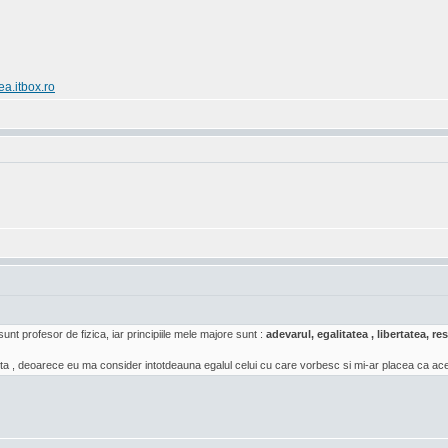
ea.itbox.ro
sunt profesor de fizica, iar principiile mele majore sunt :
adevarul, egalitatea , libertatea, 
a , deoarece eu ma consider intotdeauna egalul celui cu care vorbesc si mi-ar placea ca acea