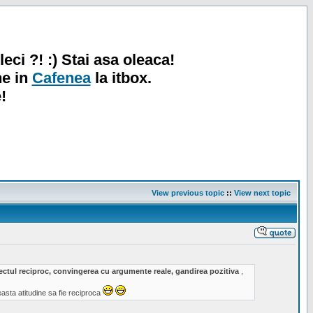
leci ?! :) Stai asa oleaca!
ne in
Cafenea
la itbox.
!
View previous topic
::
View next topic
spectul reciproc, convingerea cu argumente reale, gandirea pozitiva
,
sta atitudine sa fie reciproca