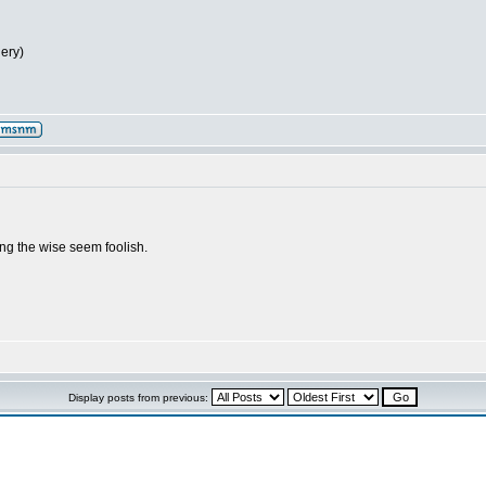
lery)
g the wise seem foolish.
Display posts from previous: