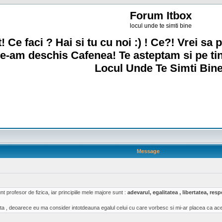
Forum Itbox
locul unde te simti bine
! Ce faci ? Hai si tu cu noi :) ! Ce?! Vrei sa p
e-am deschis Cafenea! Te asteptam si pe ti
Locul Unde Te Simti Bine
Message
t profesor de fizica, iar principiile mele majore sunt :
adevarul, egalitatea , libertatea, re
a , deoarece eu ma consider intotdeauna egalul celui cu care vorbesc si mi-ar placea ca acea