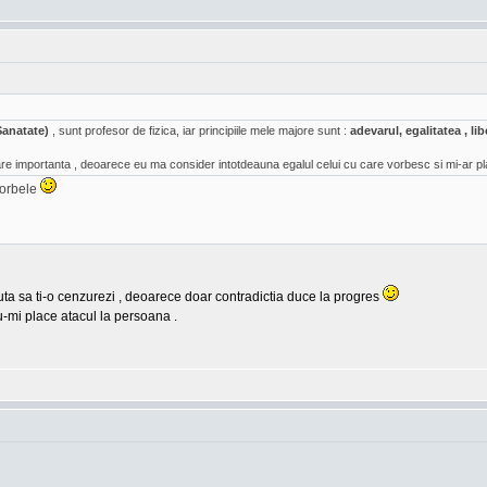
Sanatate)
, sunt profesor de fizica, iar principiile mele majore sunt :
adevarul, egalitatea , l
e importanta , deoarece eu ma consider intotdeauna egalul celui cu care vorbesc si mi-ar pl
vorbele
cauta sa ti-o cenzurezi , deoarece doar contradictia duce la progres
u-mi place atacul la persoana .