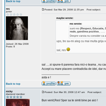
Back to top
res
Posted: Sat Mar 29, 2008 11:35 pm
Post subject:
junior
maybe wrote:
res wrote:
sunt res
(Respect, Educatie, 
reale, gandirea pozitiva
, ......
Despre varsta nu consider ca ar
ups, tre sa-mi aleg cu mai multa grija 
Joined: 26 Mar 2008
Posts: 8
sal, res
sal .....si spune-ti parerea fara nici-o teama , nu 
Accept cu mare placere contradictia de idei, dar n
_________________
asta e !
Back to top
nicky
Posted: Sun Mar 30, 2008 12:47 am
Post subject:
diamond member
Bun venit,Res! Sper sa te simti bine pe aici !
_________________