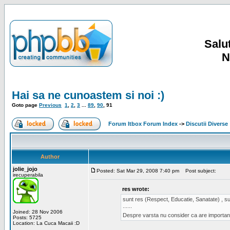
Salut
N
Hai sa ne cunoastem si noi :)
Goto page
Previous
1
,
2
,
3
...
89
,
90
,
91
Forum Itbox Forum Index
->
Discutii Diverse
Author
jolie_jojo
Posted: Sat Mar 29, 2008 7:40 pm
Post subject:
irecuperabila
res wrote:
sunt res (Respect, Educatie, Sanatate) , sun
......
Joined: 28 Nov 2006
Despre varsta nu consider ca are important
Posts: 5725
Location: La Cuca Macaii :D