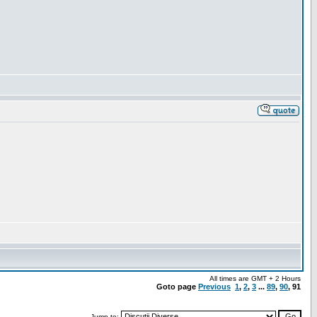
All times are GMT + 2 Hours
Goto page
Previous
1
,
2
,
3
...
89
,
90
,
91
Jump to: