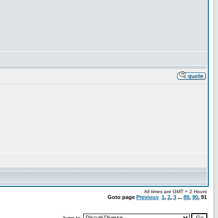
All times are GMT + 2 Hours
Goto page
Previous
1
,
2
,
3
...
89
,
90
,
91
Jump to: