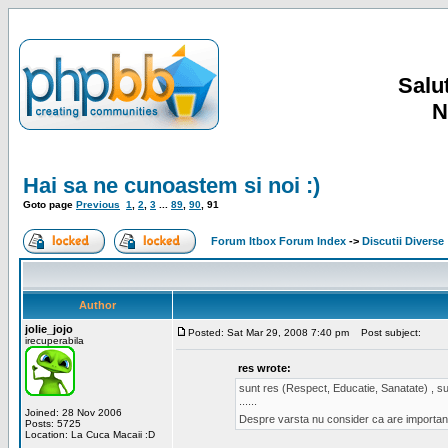
Salut
N
Hai sa ne cunoastem si noi :)
Goto page
Previous
1
,
2
,
3
...
89
,
90
,
91
Forum Itbox Forum Index
->
Discutii Diverse
Author
jolie_jojo
Posted: Sat Mar 29, 2008 7:40 pm
Post subject:
irecuperabila
res wrote:
sunt res (Respect, Educatie, Sanatate) , sun
......
Joined: 28 Nov 2006
Despre varsta nu consider ca are important
Posts: 5725
Location: La Cuca Macaii :D