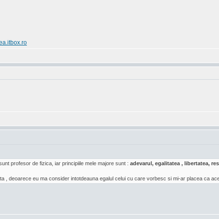
ea.itbox.ro
sunt profesor de fizica, iar principiile mele majore sunt :
adevarul, egalitatea , libertatea, 
a , deoarece eu ma consider intotdeauna egalul celui cu care vorbesc si mi-ar placea ca acea