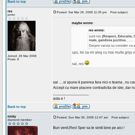
Back to top
res
Posted: Sat Mar 29, 2008 11:35 pm
Post subject:
junior
maybe wrote:
res wrote:
sunt res
(Respect, Educatie, 
reale, gandirea pozitiva
, ......
Despre varsta nu consider ca ar
ups, tre sa-mi aleg cu mai multa grija 
Joined: 26 Mar 2008
Posts: 8
sal, res
sal .....si spune-ti parerea fara nici-o teama , nu 
Accept cu mare placere contradictia de idei, dar n
_________________
asta e !
Back to top
nicky
Posted: Sun Mar 30, 2008 12:47 am
Post subject:
diamond member
Bun venit,Res! Sper sa te simti bine pe aici !
_________________