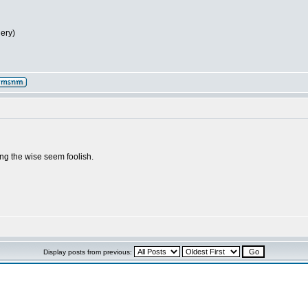
lery)
g the wise seem foolish.
Display posts from previous: