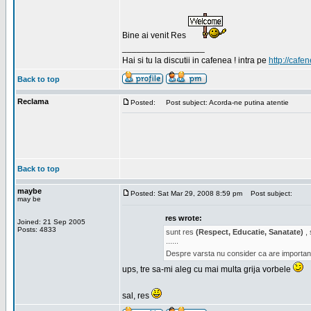
Bine ai venit Res
_________________
Hai si tu la discutii in cafenea ! intra pe
http://cafen
Back to top
Reclama
Posted:
Post subject: Acorda-ne putina atentie
Back to top
maybe
Posted: Sat Mar 29, 2008 8:59 pm
Post subject:
may be
res wrote:
Joined: 21 Sep 2005
Posts: 4833
sunt res
(Respect, Educatie, Sanatate)
, 
......
Despre varsta nu consider ca are important
ups, tre sa-mi aleg cu mai multa grija vorbele
sal, res