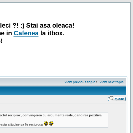
leci ?! :) Stai asa oleaca!
ne in
Cafenea
la itbox.
!
View previous topic
::
View next topic
spectul reciproc, convingerea cu argumente reale, gandirea pozitiva
,
sta atitudine sa fie reciproca