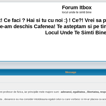
Forum Itbox
locul unde te simti bine
! Ce faci ? Hai si tu cu noi :) ! Ce?! Vrei sa p
e-am deschis Cafenea! Te asteptam si pe ti
Locul Unde Te Simti Bine
Message
t profesor de fizica, iar principiile mele majore sunt :
adevarul, egalitatea , libertatea, re
a , deoarece eu ma consider intotdeauna egalul celui cu care vorbesc si mi-ar placea ca acea