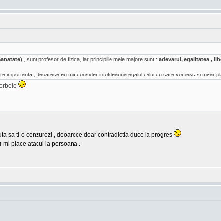
Sanatate)
, sunt profesor de fizica, iar principiile mele majore sunt :
adevarul, egalitatea , l
e importanta , deoarece eu ma consider intotdeauna egalul celui cu care vorbesc si mi-ar pl
vorbele
cauta sa ti-o cenzurezi , deoarece doar contradictia duce la progres
u-mi place atacul la persoana .