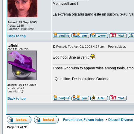
Me,myself and I
La extrema oricarui gand este un suspin. (Paul Va
Joined: 19 Sep 2005
Posts: 1188
Location: Bucuresti
Back to top
tuffgirl
Posted: Tue Apr 01, 2008 4:24 am
Post subject:
can't touch this
woo hoo! Bine ai venit!
_________________
Those who wish to appear wise among fools, amon
- Quintilian, De Institutione Oratoria
Joined: 10 Feb 2005
Posts: 4571
Location: ;)
Back to top
Forum Itbox Forum Index
->
Discutii Diverse
Page
91
of
91