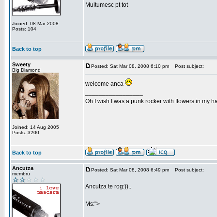
Multumesc pt tot
Joined: 08 Mar 2008
Posts: 104
Back to top
Sweety
Posted: Sat Mar 08, 2008 6:10 pm
Post subject:
Big Diamond
welcome anca
_________________
Oh I wish I was a punk rocker with flowers in my ha
Joined: 14 Aug 2005
Posts: 3200
Back to top
Ancutza
Posted: Sat Mar 08, 2008 6:49 pm
Post subject:
membru
Ancutza te rog:))..
Ms:">