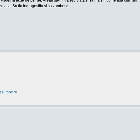
 vrajeli si texte de pe net. Vreau sa-mi traiesc viata si sa ma simt bine asa cum sun
u asa. Sa fiu indragostita si sa zambesc.
ea.itbox.ro