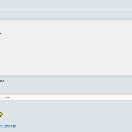
c
iao
va cunosc
ea.itbox.ro