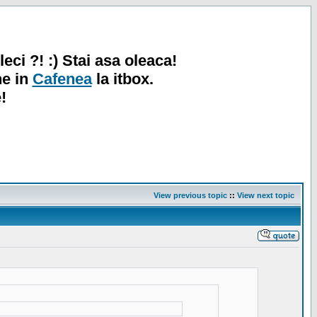
leci ?! :) Stai asa oleaca!
ne in
Cafenea
la itbox.
!
View previous topic
::
View next topic