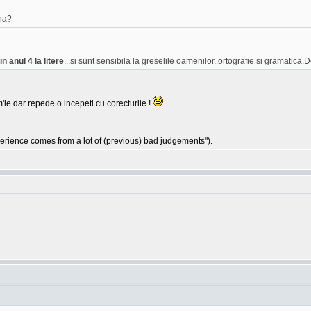
na?
n anul 4 la litere
...si sunt sensibila la greselile oamenilor..ortografie si gramatica.D
'le dar repede o incepeti cu corecturile !
ience comes from a lot of (previous) bad judgements").