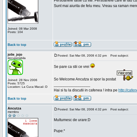
Persoanele false cu fite. Persoanele care te iau cu
Sunt mai aiurita de felu meu. Vreau sa raman mere
Joined: 08 Mar 2008
Posts: 104
Back to top
jolie_jojo
Posted: Sat Mar 08, 2008 4:32 pm
Post subject:
irecuperabila
Se pare ca stii ce vrei
So Welcome Ancutza si spor la postat
Joined: 28 Nov 2006
Posts: 5725
_________________
Location: La Cuca Macaii :D
Hai si tu la discutii in cafenea ! intra pe
http://cafen
Back to top
Ancutza
Posted: Sat Mar 08, 2008 4:32 pm
Post subject:
membru
Multumesc de urare:D
Pupe:*