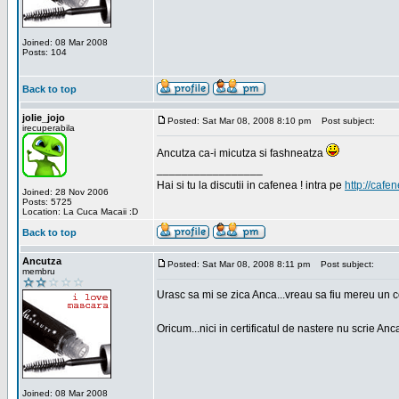
Joined: 08 Mar 2008
Posts: 104
Back to top
jolie_jojo
Posted: Sat Mar 08, 2008 8:10 pm
Post subject:
irecuperabila
Ancutza ca-i micutza si fashneatza
_________________
Hai si tu la discutii in cafenea ! intra pe
http://cafen
Joined: 28 Nov 2006
Posts: 5725
Location: La Cuca Macaii :D
Back to top
Ancutza
Posted: Sat Mar 08, 2008 8:11 pm
Post subject:
membru
Urasc sa mi se zica Anca...vreau sa fiu mereu un c
Oricum...nici in certificatul de nastere nu scrie Anca
Joined: 08 Mar 2008