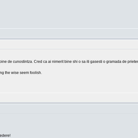
bine de cunostintza. Cred ca ai nimerit bine shi o sa iti gasesti o gramada de prieten
g the wise seem foolish.
vedere!