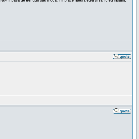
t.Nu-mi pasa de trenduri sau moda. Imi place naturaletea si sa fiu eu insami.