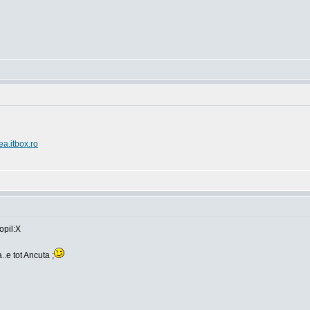
ea.itbox.ro
opil:X
..e tot Ancuta ;