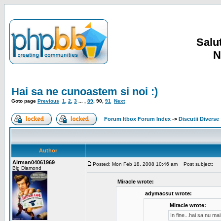
Salut
N
Hai sa ne cunoastem si noi :)
Goto page
Previous
1
,
2
,
3
... ,
89
,
90
,
91
Next
Forum Itbox Forum Index
->
Discutii Diverse
Author
Airman04061969
Posted: Mon Feb 18, 2008 10:46 am
Post subject:
Big Diamond
Miracle wrote:
adymacsut wrote:
Miracle wrote:
In fine...hai sa nu m