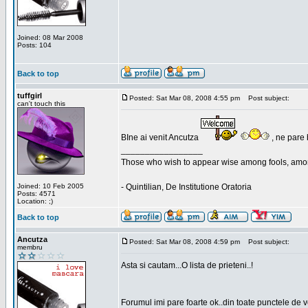
Joined: 08 Mar 2008
Posts: 104
Back to top
tuffgirl
Posted: Sat Mar 08, 2008 4:55 pm
Post subject:
can't touch this
BIne ai venit Ancutza
, ne pare 
_________________
Those who wish to appear wise among fools, amon
Joined: 10 Feb 2005
- Quintilian, De Institutione Oratoria
Posts: 4571
Location: ;)
Back to top
Ancutza
Posted: Sat Mar 08, 2008 4:59 pm
Post subject:
membru
Asta si cautam...O lista de prieteni..!
Forumul imi pare foarte ok..din toate punctele de 