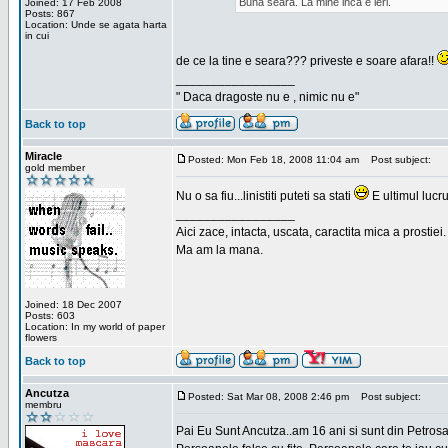
Buna seara. La mine inca e ieri.
Joined: 17 Feb 2008
Posts: 867
Location: Unde se agata harta
in cui
de ce la tine e seara??? priveste e soare afara!!
_________________
" Daca dragoste nu e , nimic nu e"
Back to top
Miracle
Posted: Mon Feb 18, 2008 11:04 am
Post subject:
gold member
Nu o sa fiu...linistiti puteti sa stati
E ultimul lucru
_________________
Aici zace, intacta, uscata, caractita mica a prostiei.
Ma am la mana.
Joined: 18 Dec 2007
Posts: 603
Location: In my world of paper
flowers
Back to top
Ancutza
Posted: Sat Mar 08, 2008 2:46 pm
Post subject:
membru
Pai Eu Sunt Ancutza..am 16 ani si sunt din Petros