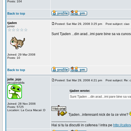
Posts: 104
Back to top
tjaden
Posted: Sat Mar 29, 2008 3:25 pm
Post subject: ciao
junior
Sunt Tjaden ...din arad...imi pare bine sa va cunos
Joined: 29 Mar 2008
Posts: 10
Back to top
jolie_jojo
Posted: Sat Mar 29, 2008 4:21 pm
Post subject: Re: c
irecuperabila
tjaden wrote:
Sunt Tjaden ...din arad...imi pare bine sa 
Joined: 28 Nov 2006
Posts: 5725
Location: La Cuca Macaii :D
Tjaden...interesant nick de la ce vine?
_________________
Hai si tu la discutii in cafenea ! intra pe
http://cafen