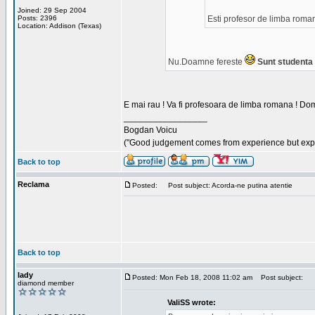
Joined: 29 Sep 2004
Posts: 2396
Esti profesor de limba roma
Location: Addison (Texas)
Nu.Doamne fereste
Sunt studenta i
E mai rau ! Va fi profesoara de limba romana ! Dom
_________________
Bogdan Voicu
("Good judgement comes from experience but exper
Back to top
Reclama
Posted:
Post subject: Acorda-ne putina atentie
Back to top
lady
Posted: Mon Feb 18, 2008 11:02 am
Post subject:
diamond member
ValiSS wrote: