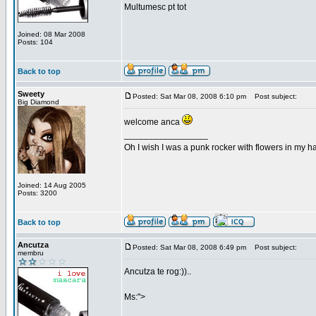
Multumesc pt tot
Joined: 08 Mar 2008
Posts: 104
Back to top
Sweety
Posted: Sat Mar 08, 2008 6:10 pm
Post subject:
Big Diamond
welcome anca
_________________
Oh I wish I was a punk rocker with flowers in my ha
Joined: 14 Aug 2005
Posts: 3200
Back to top
Ancutza
Posted: Sat Mar 08, 2008 6:49 pm
Post subject:
membru
Ancutza te rog:))..
Ms:">