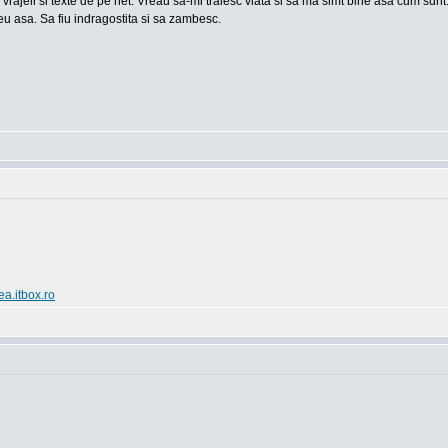
 vrajeli si texte de pe net. Vreau sa-mi traiesc viata si sa ma simt bine asa cum sun
u asa. Sa fiu indragostita si sa zambesc.
ea.itbox.ro