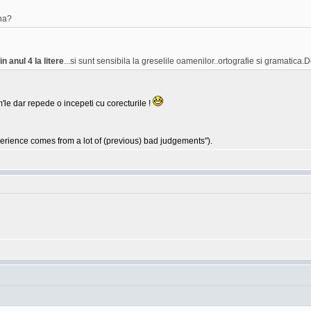
na?
n anul 4 la litere
...si sunt sensibila la greselile oamenilor..ortografie si gramatica.D
'le dar repede o incepeti cu corecturile !
ience comes from a lot of (previous) bad judgements").