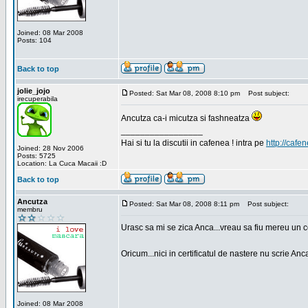
Joined: 08 Mar 2008
Posts: 104
Back to top
jolie_jojo
Posted: Sat Mar 08, 2008 8:10 pm
Post subject:
irecuperabila
Ancutza ca-i micutza si fashneatza
_________________
Hai si tu la discutii in cafenea ! intra pe
http://cafen
Joined: 28 Nov 2006
Posts: 5725
Location: La Cuca Macaii :D
Back to top
Ancutza
Posted: Sat Mar 08, 2008 8:11 pm
Post subject:
membru
Urasc sa mi se zica Anca...vreau sa fiu mereu un c
Oricum...nici in certificatul de nastere nu scrie Anca
Joined: 08 Mar 2008