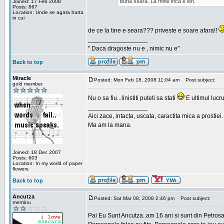
Buna seara. La mine inca e ieri.
Joined: 17 Feb 2008
Posts: 867
Location: Unde se agata harta
in cui
de ce la tine e seara??? priveste e soare afara!!
_________________
" Daca dragoste nu e , nimic nu e"
Back to top
Miracle
Posted: Mon Feb 18, 2008 11:04 am
Post subject:
gold member
Nu o sa fiu...linistiti puteti sa stati
E ultimul lucru
_________________
Aici zace, intacta, uscata, caractita mica a prostiei.
Ma am la mana.
Joined: 18 Dec 2007
Posts: 603
Location: In my world of paper
flowers
Back to top
Ancutza
Posted: Sat Mar 08, 2008 2:46 pm
Post subject:
membru
Pai Eu Sunt Ancutza..am 16 ani si sunt din Petros