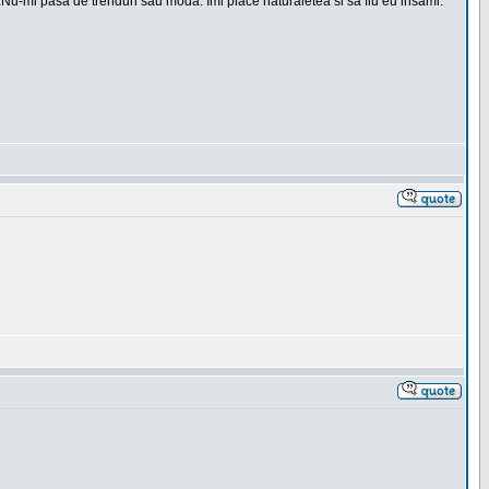
t.Nu-mi pasa de trenduri sau moda. Imi place naturaletea si sa fiu eu insami.