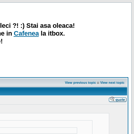
leci ?! :) Stai asa oleaca!
ne in
Cafenea
la itbox.
!
View previous topic
::
View next topic