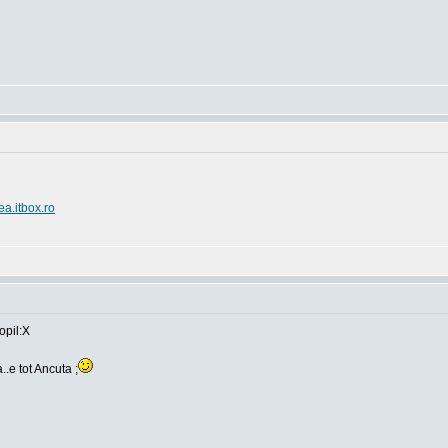
ea.itbox.ro
opil:X
..e tot Ancuta ;