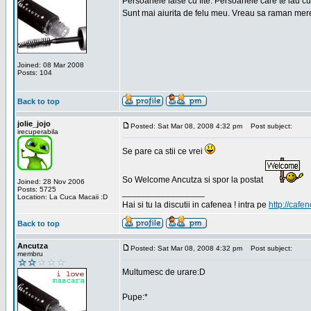
Persoanele false cu fite. Persoanele care te iau cu
Sunt mai aiurita de felu meu. Vreau sa raman mere
Joined: 08 Mar 2008
Posts: 104
Back to top
jolie_jojo
Posted: Sat Mar 08, 2008 4:32 pm
Post subject:
irecuperabila
Se pare ca stii ce vrei
So Welcome Ancutza si spor la postat
Joined: 28 Nov 2006
Posts: 5725
_________________
Location: La Cuca Macaii :D
Hai si tu la discutii in cafenea ! intra pe
http://cafen
Back to top
Ancutza
Posted: Sat Mar 08, 2008 4:32 pm
Post subject:
membru
Multumesc de urare:D
Pupe:*