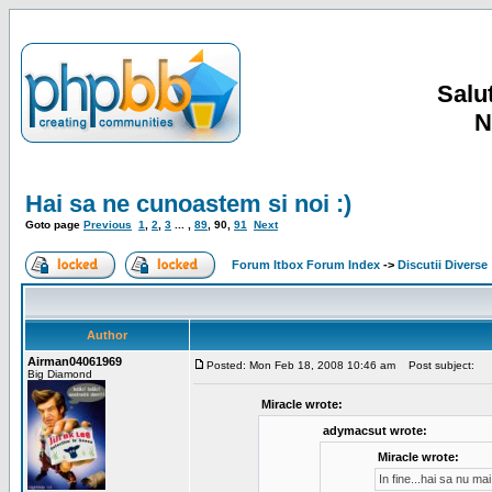
Salut
N
Hai sa ne cunoastem si noi :)
Goto page
Previous
1
,
2
,
3
... ,
89
,
90
,
91
Next
Forum Itbox Forum Index
->
Discutii Diverse
Author
Airman04061969
Posted: Mon Feb 18, 2008 10:46 am
Post subject:
Big Diamond
Miracle wrote:
adymacsut wrote:
Miracle wrote:
In fine...hai sa nu m