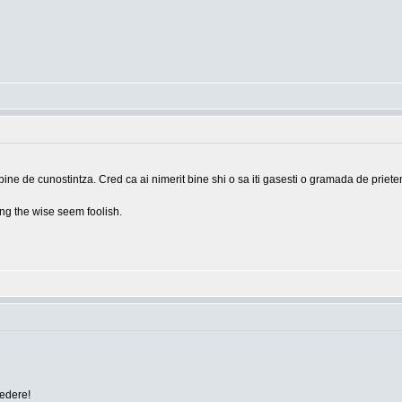
bine de cunostintza. Cred ca ai nimerit bine shi o sa iti gasesti o gramada de prieten
g the wise seem foolish.
vedere!