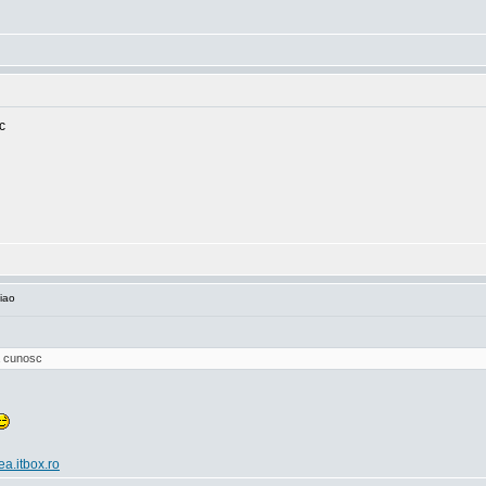
c
iao
va cunosc
ea.itbox.ro