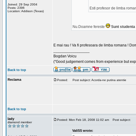
Joined: 29 Sep 2004
Posts: 2396
Esti profesor de limba roma
Location: Addison (Texas)
Nu.Doamne fereste
Sunt studenta i
E mai rau ! Va fi profesoara de limba romana ! Dom
_________________
Bogdan Voicu
("Good judgement comes from experience but exper
Back to top
Reclama
Posted:
Post subject: Acorda-ne putina atentie
Back to top
lady
Posted: Mon Feb 18, 2008 11:02 am
Post subject:
diamond member
ValiSS wrote: