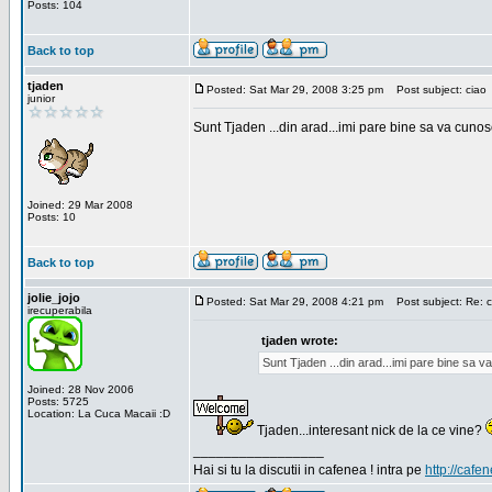
Posts: 104
Back to top
tjaden
Posted: Sat Mar 29, 2008 3:25 pm
Post subject: ciao
junior
Sunt Tjaden ...din arad...imi pare bine sa va cunos
Joined: 29 Mar 2008
Posts: 10
Back to top
jolie_jojo
Posted: Sat Mar 29, 2008 4:21 pm
Post subject: Re: c
irecuperabila
tjaden wrote:
Sunt Tjaden ...din arad...imi pare bine sa 
Joined: 28 Nov 2006
Posts: 5725
Location: La Cuca Macaii :D
Tjaden...interesant nick de la ce vine?
_________________
Hai si tu la discutii in cafenea ! intra pe
http://cafen