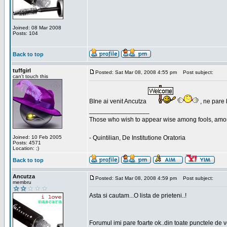
Joined: 08 Mar 2008
Posts: 104
Back to top
tuffgirl
Posted: Sat Mar 08, 2008 4:55 pm
Post subject:
can't touch this
BIne ai venit Ancutza
, ne pare 
_________________
Those who wish to appear wise among fools, amon
Joined: 10 Feb 2005
- Quintilian, De Institutione Oratoria
Posts: 4571
Location: ;)
Back to top
Ancutza
Posted: Sat Mar 08, 2008 4:59 pm
Post subject:
membru
Asta si cautam...O lista de prieteni..!
Forumul imi pare foarte ok..din toate punctele de 