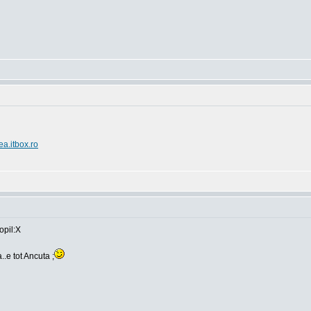
ea.itbox.ro
opil:X
..e tot Ancuta ;