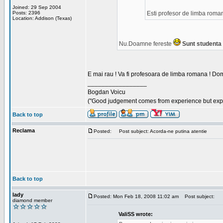
Joined: 29 Sep 2004
Posts: 2396
Esti profesor de limba roma
Location: Addison (Texas)
Nu.Doamne fereste
Sunt studenta i
E mai rau ! Va fi profesoara de limba romana ! Dom
_________________
Bogdan Voicu
("Good judgement comes from experience but exper
Back to top
Reclama
Posted:
Post subject: Acorda-ne putina atentie
Back to top
lady
Posted: Mon Feb 18, 2008 11:02 am
Post subject:
diamond member
ValiSS wrote: