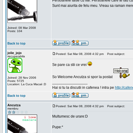
Persoanele false cu fite. Persoanele care te iau cu
Sunt mai aiurita de felu meu. Vreau sa raman mere
Joined: 08 Mar 2008
Posts: 104
Back to top
jolie_jojo
Posted: Sat Mar 08, 2008 4:32 pm
Post subject:
irecuperabila
Se pare ca stii ce vrei
So Welcome Ancutza si spor la postat
Joined: 28 Nov 2006
Posts: 5725
_________________
Location: La Cuca Macaii :D
Hai si tu la discutii in cafenea ! intra pe
http://cafen
Back to top
Ancutza
Posted: Sat Mar 08, 2008 4:32 pm
Post subject:
membru
Multumesc de urare:D
Pupe:*