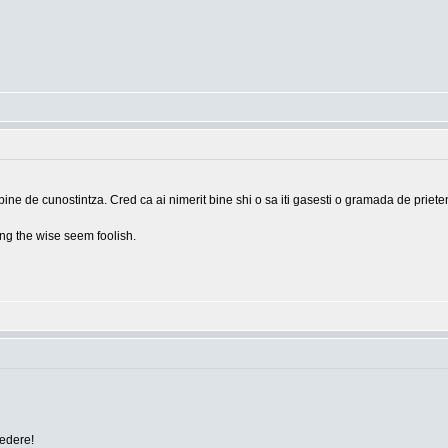
bine de cunostintza. Cred ca ai nimerit bine shi o sa iti gasesti o gramada de prieten
g the wise seem foolish.
vedere!