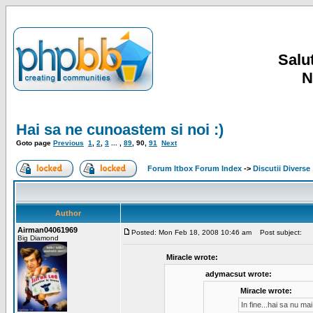
Salut
N
Hai sa ne cunoastem si noi :)
Goto page
Previous
1
,
2
,
3
... ,
89
,
90
,
91
Next
Forum Itbox Forum Index
->
Discutii Diverse
Author
Airman04061969
Posted: Mon Feb 18, 2008 10:46 am
Post subject:
Big Diamond
Miracle wrote:
adymacsut wrote:
Miracle wrote:
In fine...hai sa nu m