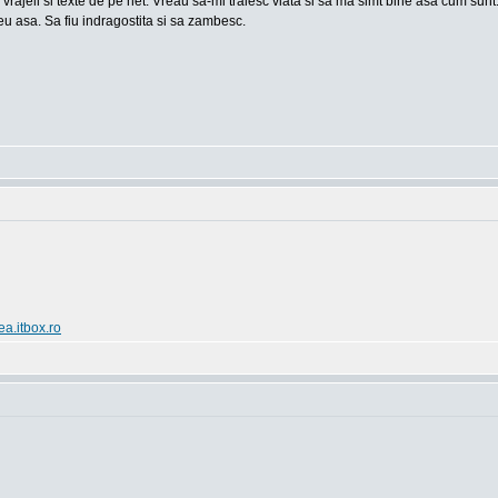
 vrajeli si texte de pe net. Vreau sa-mi traiesc viata si sa ma simt bine asa cum sun
u asa. Sa fiu indragostita si sa zambesc.
ea.itbox.ro