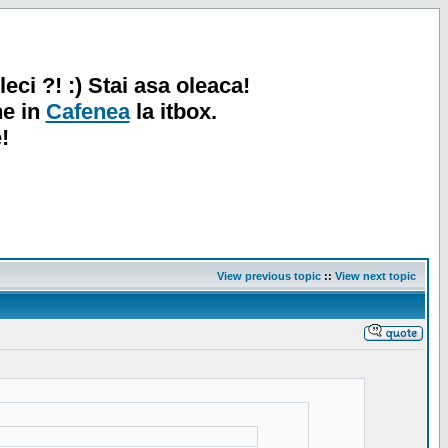
leci ?! :) Stai asa oleaca!
ne in
Cafenea
la itbox.
!
View previous topic
::
View next topic