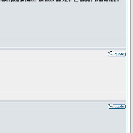
t.Nu-mi pasa de trenduri sau moda. Imi place naturaletea si sa fiu eu insami.