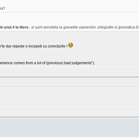
na?
n anul 4 la litere
...si sunt sensibila la greselile oamenilor..ortografie si gramatica.D
'le dar repede o incepeti cu corecturile !
ience comes from a lot of (previous) bad judgements").