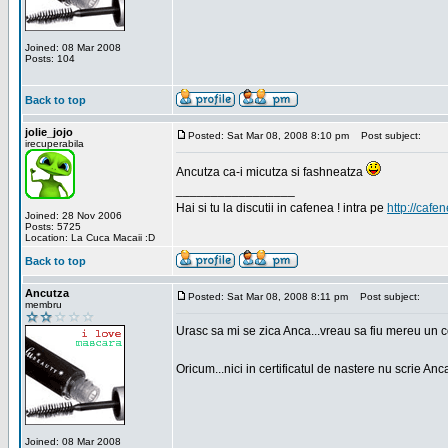
Joined: 08 Mar 2008
Posts: 104
Back to top
jolie_jojo
Posted: Sat Mar 08, 2008 8:10 pm
Post subject:
irecuperabila
Ancutza ca-i micutza si fashneatza
_________________
Hai si tu la discutii in cafenea ! intra pe
http://cafen
Joined: 28 Nov 2006
Posts: 5725
Location: La Cuca Macaii :D
Back to top
Ancutza
Posted: Sat Mar 08, 2008 8:11 pm
Post subject:
membru
Urasc sa mi se zica Anca...vreau sa fiu mereu un c
Oricum...nici in certificatul de nastere nu scrie Anca
Joined: 08 Mar 2008