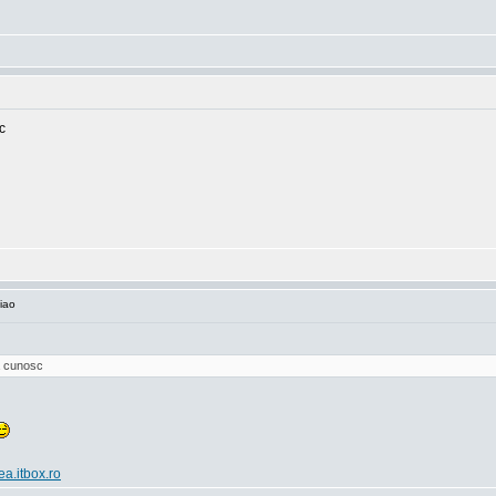
c
iao
va cunosc
ea.itbox.ro