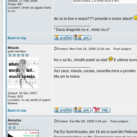
Buna seara. La mine inca e ieri.
Joined: 17 Feb 2008
Posts: 867
Location: Unde se agata harta
in cui
de ce la tine e seara??? priveste e soare afara!!
_________________
" Daca dragoste nu e , nimic nu e"
Back to top
Miracle
Posted: Mon Feb 18, 2008 11:04 am
Post subject:
gold member
Nu o sa fiu...linistiti puteti sa stati
E ultimul lucru
_________________
Aici zace, intacta, uscata, caractita mica a prostiei.
Ma am la mana.
Joined: 18 Dec 2007
Posts: 603
Location: In my world of paper
flowers
Back to top
Ancutza
Posted: Sat Mar 08, 2008 2:46 pm
Post subject:
membru
Pai Eu Sunt Ancutza..am 16 ani si sunt din Petros