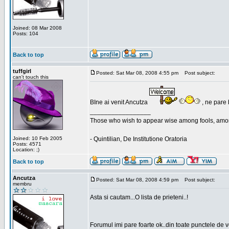
Joined: 08 Mar 2008
Posts: 104
Back to top
tuffgirl
Posted: Sat Mar 08, 2008 4:55 pm
Post subject:
can't touch this
BIne ai venit Ancutza
, ne pare 
_________________
Those who wish to appear wise among fools, amon
Joined: 10 Feb 2005
- Quintilian, De Institutione Oratoria
Posts: 4571
Location: ;)
Back to top
Ancutza
Posted: Sat Mar 08, 2008 4:59 pm
Post subject:
membru
Asta si cautam...O lista de prieteni..!
Forumul imi pare foarte ok..din toate punctele de 