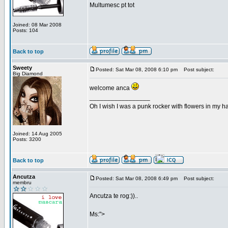
Multumesc pt tot
Joined: 08 Mar 2008
Posts: 104
Back to top
Sweety
Posted: Sat Mar 08, 2008 6:10 pm
Post subject:
Big Diamond
welcome anca
_________________
Oh I wish I was a punk rocker with flowers in my ha
Joined: 14 Aug 2005
Posts: 3200
Back to top
Ancutza
Posted: Sat Mar 08, 2008 6:49 pm
Post subject:
membru
Ancutza te rog:))..
Ms:">