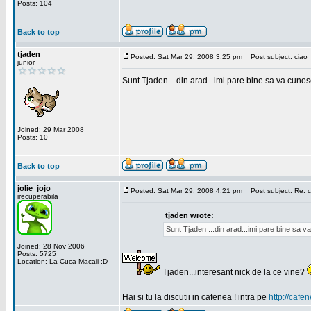
Posts: 104
Back to top
tjaden
Posted: Sat Mar 29, 2008 3:25 pm
Post subject: ciao
junior
Sunt Tjaden ...din arad...imi pare bine sa va cunos
Joined: 29 Mar 2008
Posts: 10
Back to top
jolie_jojo
Posted: Sat Mar 29, 2008 4:21 pm
Post subject: Re: c
irecuperabila
tjaden wrote:
Sunt Tjaden ...din arad...imi pare bine sa 
Joined: 28 Nov 2006
Posts: 5725
Location: La Cuca Macaii :D
Tjaden...interesant nick de la ce vine?
_________________
Hai si tu la discutii in cafenea ! intra pe
http://cafen