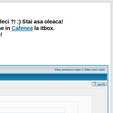
leci ?! :) Stai asa oleaca!
ne in
Cafenea
la itbox.
!
View previous topic
::
View next topic