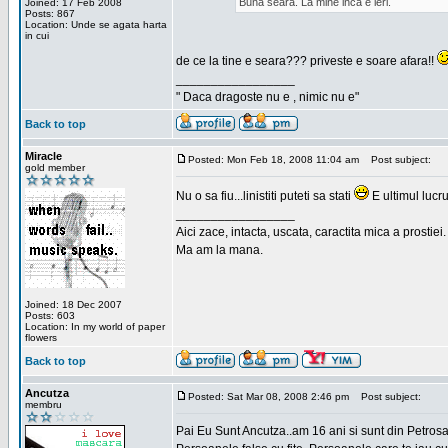
Buna seara. La mine inca e ieri.
Joined: 17 Feb 2008
Posts: 867
Location: Unde se agata harta
in cui
de ce la tine e seara??? priveste e soare afara!!
_________________
" Daca dragoste nu e , nimic nu e"
Back to top
Miracle
Posted: Mon Feb 18, 2008 11:04 am
Post subject:
gold member
Nu o sa fiu...linistiti puteti sa stati
E ultimul lucru
_________________
Aici zace, intacta, uscata, caractita mica a prostiei.
Ma am la mana.
Joined: 18 Dec 2007
Posts: 603
Location: In my world of paper
flowers
Back to top
Ancutza
Posted: Sat Mar 08, 2008 2:46 pm
Post subject:
membru
Pai Eu Sunt Ancutza..am 16 ani si sunt din Petros