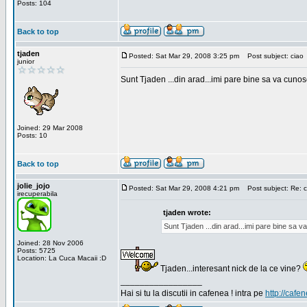
Posts: 104
Back to top
tjaden
Posted: Sat Mar 29, 2008 3:25 pm
Post subject: ciao
junior
Sunt Tjaden ...din arad...imi pare bine sa va cunos
Joined: 29 Mar 2008
Posts: 10
Back to top
jolie_jojo
Posted: Sat Mar 29, 2008 4:21 pm
Post subject: Re: c
irecuperabila
tjaden wrote:
Sunt Tjaden ...din arad...imi pare bine sa 
Joined: 28 Nov 2006
Posts: 5725
Location: La Cuca Macaii :D
Tjaden...interesant nick de la ce vine?
_________________
Hai si tu la discutii in cafenea ! intra pe
http://cafen