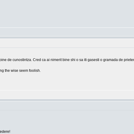
bine de cunostintza. Cred ca ai nimerit bine shi o sa iti gasesti o gramada de prieten
g the wise seem foolish.
vedere!