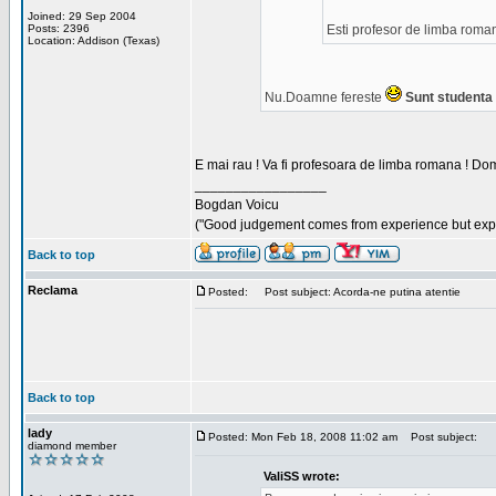
Joined: 29 Sep 2004
Posts: 2396
Esti profesor de limba roma
Location: Addison (Texas)
Nu.Doamne fereste
Sunt studenta i
E mai rau ! Va fi profesoara de limba romana ! Dom
_________________
Bogdan Voicu
("Good judgement comes from experience but exper
Back to top
Reclama
Posted:
Post subject: Acorda-ne putina atentie
Back to top
lady
Posted: Mon Feb 18, 2008 11:02 am
Post subject:
diamond member
ValiSS wrote: