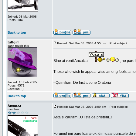
Joined: 08 Mar 2008
Posts: 104
Back to top
tuffgirl
Posted: Sat Mar 08, 2008 4:55 pm
Post subject:
can't touch this
BIne ai venit Ancutza
, ne pare 
_________________
Those who wish to appear wise among fools, amon
Joined: 10 Feb 2005
- Quintilian, De Institutione Oratoria
Posts: 4571
Location: ;)
Back to top
Ancutza
Posted: Sat Mar 08, 2008 4:59 pm
Post subject:
membru
Asta si cautam...O lista de prieteni..!
Forumul imi pare foarte ok..din toate punctele de 