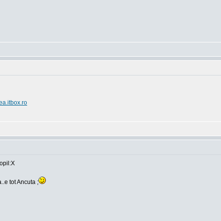
ea.itbox.ro
opil:X
..e tot Ancuta ;