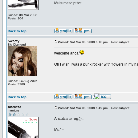
Multumesc pt tot
Joined: 08 Mar 2008
Posts: 104
Back to top
Sweety
Posted: Sat Mar 08, 2008 6:10 pm
Post subject:
Big Diamond
welcome anca
_________________
Oh I wish I was a punk rocker with flowers in my ha
Joined: 14 Aug 2005
Posts: 3200
Back to top
Ancutza
Posted: Sat Mar 08, 2008 6:49 pm
Post subject:
membru
Ancutza te rog:))..
Ms:">