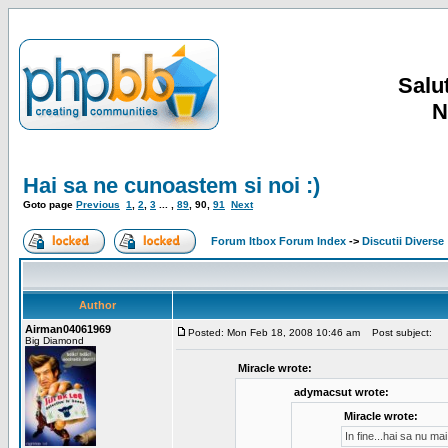
Salut
N
Hai sa ne cunoastem si noi :)
Goto page
Previous
1
,
2
,
3
... ,
89
,
90
,
91
Next
Forum Itbox Forum Index
->
Discutii Diverse
Author
Airman04061969
Posted: Mon Feb 18, 2008 10:46 am
Post subject:
Big Diamond
Miracle wrote:
adymacsut wrote:
Miracle wrote:
In fine...hai sa nu m