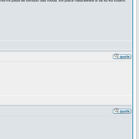
t.Nu-mi pasa de trenduri sau moda. Imi place naturaletea si sa fiu eu insami.