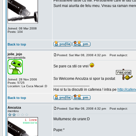
Persoanele false cu fite. Persoanele care te iau cu
Sunt mai aiurita de felu meu. Vreau sa raman mere
Joined: 08 Mar 2008
Posts: 104
Back to top
jolie_jojo
Posted: Sat Mar 08, 2008 4:32 pm
Post subject:
irecuperabila
Se pare ca stii ce vrei
So Welcome Ancutza si spor la postat
Joined: 28 Nov 2006
Posts: 5725
_________________
Location: La Cuca Macaii :D
Hai si tu la discutii in cafenea ! intra pe
http://cafen
Back to top
Ancutza
Posted: Sat Mar 08, 2008 4:32 pm
Post subject:
membru
Multumesc de urare:D
Pupe:*