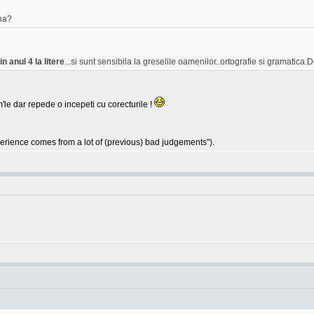
na?
n anul 4 la litere
...si sunt sensibila la greselile oamenilor..ortografie si gramatica.D
'le dar repede o incepeti cu corecturile !
ience comes from a lot of (previous) bad judgements").