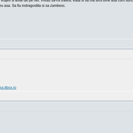
 vrajeli si texte de pe net. Vreau sa-mi traiesc viata si sa ma simt bine asa cum sun
u asa. Sa fiu indragostita si sa zambesc.
ea.itbox.ro