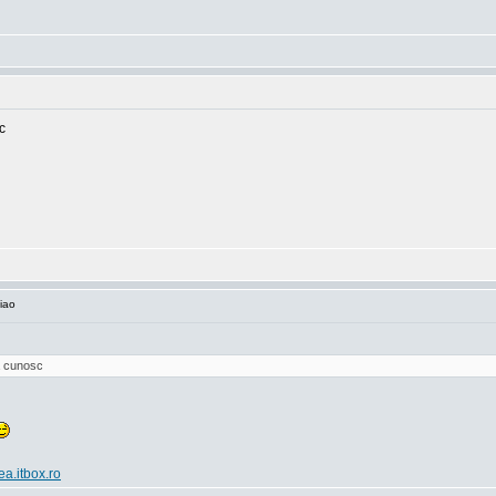
c
iao
va cunosc
ea.itbox.ro