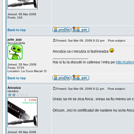
Joined: 08 Mar 2008
Posts: 104
Back to top
jolie_jojo
Posted: Sat Mar 08, 2008 8:10 pm
Post subject:
irecuperabila
Ancutza ca-i micutza si fashneatza
_________________
Hai si tu la discutii in cafenea ! intra pe
http://cafen
Joined: 28 Nov 2006
Posts: 5725
Location: La Cuca Macaii :D
Back to top
Ancutza
Posted: Sat Mar 08, 2008 8:11 pm
Post subject:
membru
Urasc sa mi se zica Anca...vreau sa fiu mereu un c
Oricum...nici in certificatul de nastere nu scrie Anca
Joined: 08 Mar 2008