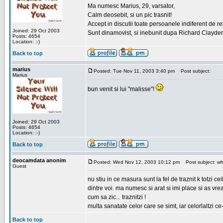
Ma numesc Marius, 29, varsator,
Calm deosebit, si un pic trasnit!
Accept in discutii toate persoanele indiferent de r
Joined: 29 Oct 2003
Sunt dinamovist, si inebunit dupa Richard Clayd
Posts: 4654
Location: :-)
Back to top
marius
Posted: Tue Nov 11, 2003 3:40 pm
Post subject:
Marius
bun venit si lui "malisse"!
Joined: 29 Oct 2003
Posts: 4654
Location: :-)
Back to top
deocamdata anonim
Posted: Wed Nov 12, 2003 10:12 pm
Post subject: wh
Guest
nu stiu in ce masura sunt la fel de traznit k totzi
dintre voi. ma numesc si arat si imi place si as vr
cum sa zic... traznitzi !
multa sanatate celor care se simt, iar celorlaltzi c
Back to top