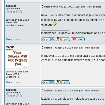
zozolina
Posted: Wed Nov 12, 2003 10:34 pm
Post subject:
gold member
helau... eu sunt victoria, din bucuresti (e chiar c
intri totusi cu voie buna pe forum si cu intentii d
Joined: 24 Sep 2003
Posts: 536
opinions
Location: London
_________________
indifference - it takes 43 muscles to frown and 17 t
Back to top
marius
Posted: Thu Nov 13, 2003 8:34 am
Post subject:
Marius
Intradevar,......... si ....... ma bucur caci v-atzi alatura
Zozolin-o, tzi sa balbait tastatura? wink! Tz-ia apa
Joined: 29 Oct 2003
Posts: 4654
Location: :-)
Back to top
zozolina
Posted: Thu Nov 13, 2003 8:46 pm
Post subject:
gold member
tastatura nu, banuiesc ca netul...io zic ca aia de la
_________________
Joined: 24 Sep 2003