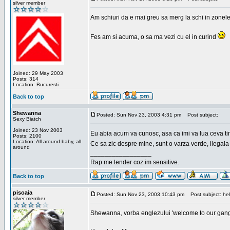
silver member
Am schiuri da e mai greu sa merg la schi in zonele
Fes am si acuma, o sa ma vezi cu el in curind
Joined: 29 May 2003
Posts: 314
Location: Bucuresti
Back to top
Shewanna
Posted: Sun Nov 23, 2003 4:31 pm
Post subject:
Sexy Biatch
Joined: 23 Nov 2003
Eu abia acum va cunosc, asa ca imi va lua ceva ti
Posts: 2100
Location: All around baby, all
Ce sa zic despre mine, sunt o varza verde, ilegala
around
_________________
Rap me tender coz im sensitive.
Back to top
pisoaia
Posted: Sun Nov 23, 2003 10:43 pm
Post subject: hel
silver member
Shewanna, vorba englezului 'welcome to our gang'(n