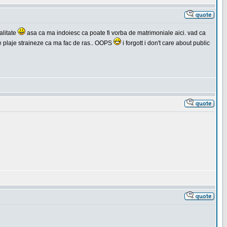
alitate
asa ca ma indoiesc ca poate fi vorba de matrimoniale aici. vad ca
 pe plaje straineze ca ma fac de ras.. OOPS
i forgott i don't care about public