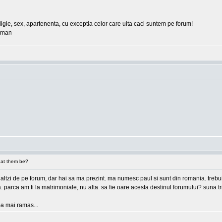
eligie, sex, apartenenta, cu exceptia celor care uita caci suntem pe forum!
erman
at them be?
 ceilaltzi de pe forum, dar hai sa ma prezint. ma numesc paul si sunt din romania. tre
ea. parca am fi la matrimoniale, nu alta. sa fie oare acesta destinul forumului? suna
e-a mai ramas...