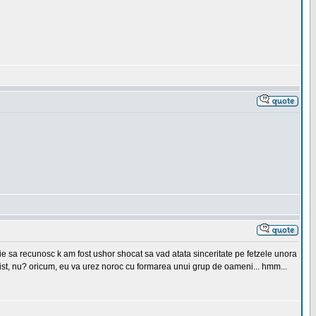
buie sa recunosc k am fost ushor shocat sa vad atata sinceritate pe fetzele unora
 trist, nu? oricum, eu va urez noroc cu formarea unui grup de oameni... hmm...