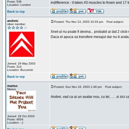
Posts: 536
indifference - it takes 43 muscles to frown and 17 t
Location: London
Back to top
andreic
Posted: Thu Nov 13, 2003 10:33 pm
Post subject:
silver member
Xnet-ul nu poate fi devina... probabil ai dat 2 click
Daca el apuca sa transfere mesajul dar nu-ti arata n
Joined: 29 May 2003
Posts: 314
Location: Bucuresti
Back to top
marius
Posted: Sun Nov 16, 2003 1:49 pm
Post subject:
Marius
Andrei, vad ca ai un avatar nou, cu tel, ..... si zici ca
Joined: 29 Oct 2003
Posts: 4654
Location: :-)