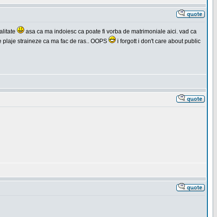
alitate
asa ca ma indoiesc ca poate fi vorba de matrimoniale aici. vad ca
 pe plaje straineze ca ma fac de ras.. OOPS
i forgott i don't care about public