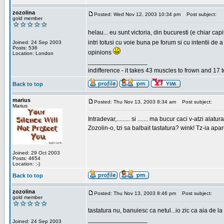
zozolina
Posted: Wed Nov 12, 2003 10:34 pm
Post subject:
gold member
helau... eu sunt victoria, din bucuresti (e chiar c
intri totusi cu voie buna pe forum si cu intentii d
Joined: 24 Sep 2003
Posts: 536
opinions
Location: London
_________________
indifference - it takes 43 muscles to frown and 17 t
Back to top
marius
Posted: Thu Nov 13, 2003 8:34 am
Post subject:
Marius
Intradevar,......... si ....... ma bucur caci v-atzi alatura
Zozolin-o, tzi sa balbait tastatura? wink! Tz-ia apa
Joined: 29 Oct 2003
Posts: 4654
Location: :-)
Back to top
zozolina
Posted: Thu Nov 13, 2003 8:46 pm
Post subject:
gold member
tastatura nu, banuiesc ca netul...io zic ca aia de la
_________________
Joined: 24 Sep 2003