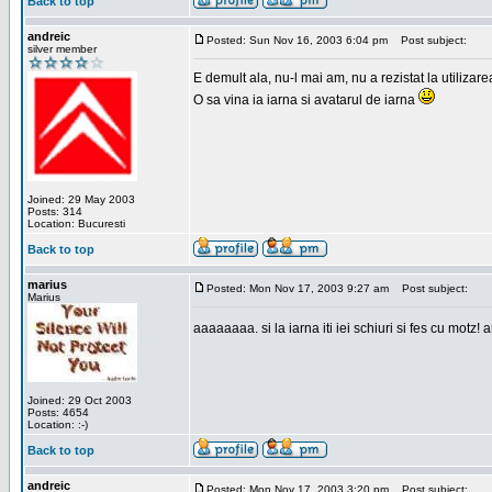
Back to top
andreic
Posted: Sun Nov 16, 2003 6:04 pm
Post subject:
silver member
E demult ala, nu-l mai am, nu a rezistat la utilizar
O sa vina ia iarna si avatarul de iarna
Joined: 29 May 2003
Posts: 314
Location: Bucuresti
Back to top
marius
Posted: Mon Nov 17, 2003 9:27 am
Post subject:
Marius
aaaaaaaa. si la iarna iti iei schiuri si fes cu motz!
Joined: 29 Oct 2003
Posts: 4654
Location: :-)
Back to top
andreic
Posted: Mon Nov 17, 2003 3:20 pm
Post subject: