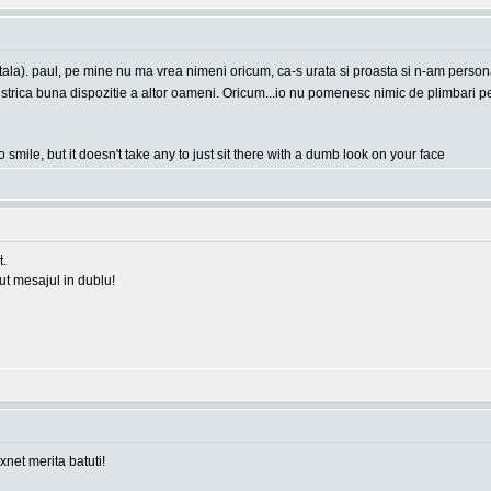
apitala). paul, pe mine nu ma vrea nimeni oricum, ca-s urata si proasta si n-am person
e a strica buna dispozitie a altor oameni. Oricum...io nu pomenesc nimic de plimbari
o smile, but it doesn't take any to just sit there with a dumb look on your face
t.
rut mesajul in dublu!
 xnet merita batuti!