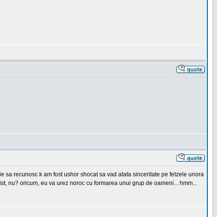
buie sa recunosc k am fost ushor shocat sa vad atata sinceritate pe fetzele unora
 trist, nu? oricum, eu va urez noroc cu formarea unui grup de oameni... hmm...