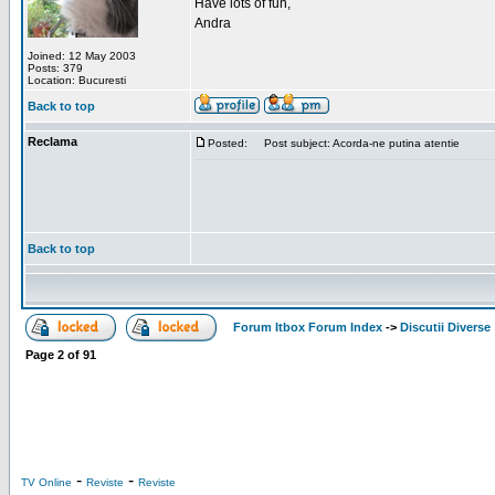
Have lots of fun,
Andra
Joined: 12 May 2003
Posts: 379
Location: Bucuresti
Back to top
Reclama
Posted:
Post subject: Acorda-ne putina atentie
Back to top
Forum Itbox Forum Index
->
Discutii Diverse
Page
2
of
91
-
-
TV Online
Reviste
Reviste