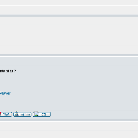
nta si tu ?
Player