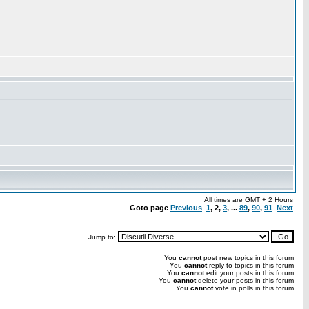
All times are GMT + 2 Hours
Goto page
Previous
1
,
2
,
3
, ...
89
,
90
,
91
Next
Jump to:
You
cannot
post new topics in this forum
You
cannot
reply to topics in this forum
You
cannot
edit your posts in this forum
You
cannot
delete your posts in this forum
You
cannot
vote in polls in this forum