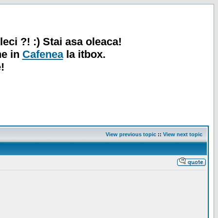
leci ?! :) Stai asa oleaca!
ne in
Cafenea
la itbox.
!
View previous topic
::
View next topic