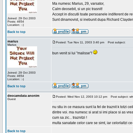
Ma numesc Marius, 29, varsator,
Calm deosebit, si un pic trasnit!
Accept in discutii toate persoanele indiferent de r
Joined: 29 Oct 2003
Sunt dinamovist, si inebunit dupa Richard Clayd
Posts: 4654
Location: :-)
Back to top
marius
Posted: Tue Nov 11, 2003 3:40 pm
Post subject:
Marius
bun venit si lui "malisse"!
Joined: 29 Oct 2003
Posts: 4654
Location: :-)
Back to top
deocamdata anonim
Posted: Wed Nov 12, 2003 10:12 pm
Post subject: wh
Guest
nu stiu in ce masura sunt la fel de traznit k totzi
dintre voi. ma numesc si arat si imi place si as vr
cum sa zic... traznitzi !
multa sanatate celor care se simt, iar celorlaltzi c
Back to top