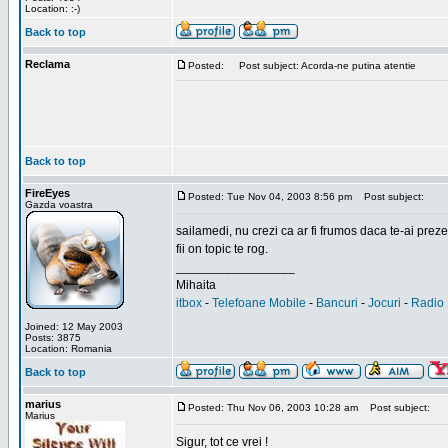
Location: :-)
Back to top
Reclama
Posted:
Post subject: Acorda-ne putina atentie
Back to top
FireEyes
Posted: Tue Nov 04, 2003 8:56 pm
Post subject:
Gazda voastra
sailamedi, nu crezi ca ar fi frumos daca te-ai preze
fii on topic te rog.
_________________
Mihaita
itbox
-
Telefoane Mobile
-
Bancuri
-
Jocuri
-
Radio 
Joined: 12 May 2003
Posts: 3875
Location: Romania
Back to top
marius
Posted: Thu Nov 06, 2003 10:28 am
Post subject:
Marius
Sigur, tot ce vrei !