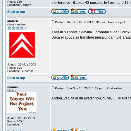
Posts: 536
indifference - it takes 43 muscles to frown and 17 t
Location: London
Back to top
andreic
Posted: Thu Nov 13, 2003 10:33 pm
Post subject:
silver member
Xnet-ul nu poate fi devina... probabil ai dat 2 click
Daca el apuca sa transfere mesajul dar nu-ti arata n
Joined: 29 May 2003
Posts: 314
Location: Bucuresti
Back to top
marius
Posted: Sun Nov 16, 2003 1:49 pm
Post subject:
Marius
Andrei, vad ca ai un avatar nou, cu tel, ..... si zici ca
Joined: 29 Oct 2003
Posts: 4654
Location: :-)