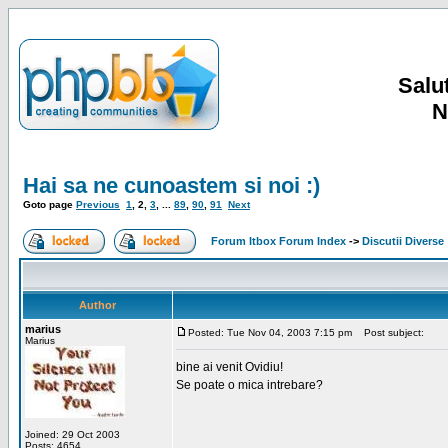
Salut
N
Hai sa ne cunoastem si noi :)
Goto page
Previous
1
,
2
,
3
, ...
89
,
90
,
91
Next
Forum Itbox Forum Index
->
Discutii Diverse
Author
marius
Posted: Tue Nov 04, 2003 7:15 pm
Post subject:
Marius
bine ai venit Ovidiu!
Se poate o mica intrebare?
Joined: 29 Oct 2003
Posts: 4654