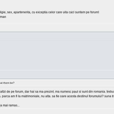
eligie, sex, apartenenta, cu exceptia celor care uita caci suntem pe forum!
erman
at them be?
 ceilaltzi de pe forum, dar hai sa ma prezint. ma numesc paul si sunt din romania. tre
ea. parca am fi la matrimoniale, nu alta. sa fie oare acesta destinul forumului? suna
e-a mai ramas...