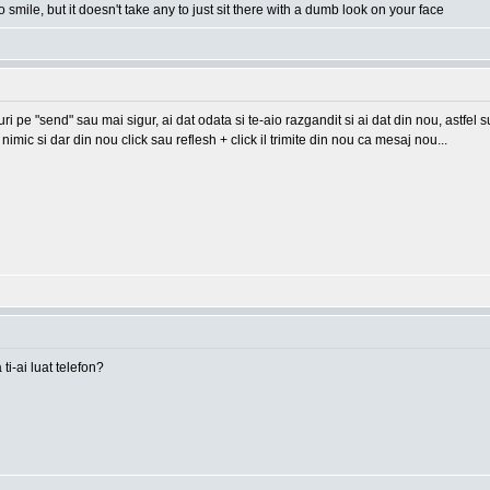
o smile, but it doesn't take any to just sit there with a dumb look on your face
-uri pe "send" sau mai sigur, ai dat odata si te-aio razgandit si ai dat din nou, astfel
imic si dar din nou click sau reflesh + click il trimite din nou ca mesaj nou...
 ti-ai luat telefon?