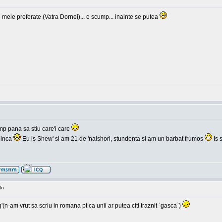
 mele preferate (Vatra Dornei)... e scump... inainte se putea
mp pana sa stiu care'i care
 inca
Eu is Shew' si am 21 de 'naishori, stundenta si am un barbat frumos
Is 
lo
-am vrut sa scriu in romana pt ca unii ar putea citi traznit `gasca`)