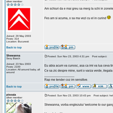
silver member
Am schiuri da e mai greu sa merg la schi in zonele
Fes am si acuma, o sa ma vezi cu el in curind
Joined: 29 May 2003
Posts: 314
Location: Bucuresti
Back to top
Shewanna
Posted: Sun Nov 23, 2003 4:31 pm
Post subject:
Sexy Biatch
Joined: 23 Nov 2003
Eu abia acum va cunosc, asa ca imi va lua ceva ti
Posts: 2100
Location: All around baby, all
Ce sa zic despre mine, sunt o varza verde, ilegala
around
_________________
Rap me tender coz im sensitive.
Back to top
pisoaia
Posted: Sun Nov 23, 2003 10:43 pm
Post subject: hel
silver member
Shewanna, vorba englezului 'welcome to our gang'(n