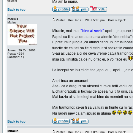
flowers
Ma am la mana.
Back to top
marius
Posted: Thu Dec 20, 2007 5:08 pm
Post subject:
Marius
Miracle, mai intai
"bine ai venit"
apoi...., nu pune
Faptul ca ti se acorda aceasta atentie "deosebita
E precum in jungla, ca atunci cand un intrus incearca
functie de calitati sa fie distribuit si asezat in coa
Joined: 29 Oct 2003
S-au aciuat pe aici de ceva vreme catva trantori(bon
Posts: 4654
Location: :-)
insa stai linistita ca de nu o fac ei, o voi face eu
La inceput se iau ei de tine, apoi eu,...apoi ..., etc 
Ah,si inca un amanunt
Asa-i ca e dragutz sa observi cum cu totii vad luc
E chiar dragutz si tocmai de aceea nu iti fa griji, c
Mai tarziu ai sa intelegi mai bine dc membrii nu s
Mai trantorilor, ce-ar fi sa va luati in frunte cu m
Nu radeti mey ca am spuso in gluma
Back to top
Miracle
Posted: Thu Dec 20, 2007 8:50 pm
Post subject: