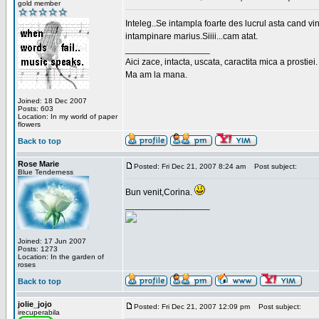
gold member
Inteleg..Se intampla foarte des lucrul asta cand vi
intampinare marius.Siiii...cam atat.
_________________
Aici zace, intacta, uscata, caractita mica a prostiei.
Ma am la mana.
Joined: 18 Dec 2007
Posts: 603
Location: In my world of paper
flowers
Back to top
Rose Marie
Posted: Fri Dec 21, 2007 8:24 am
Post subject:
Blue Tenderness
Bun venit,Corina.
_________________
Joined: 17 Jun 2007
Posts: 1273
Location: In the garden of
roses
Back to top
jolie_jojo
Posted: Fri Dec 21, 2007 12:09 pm
Post subject:
irecuperabila