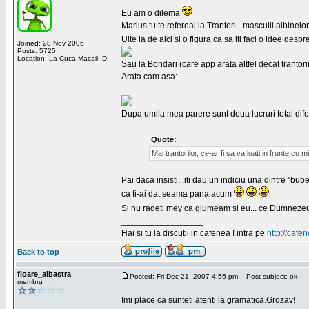
Eu am o dilema
Marius tu te refereai la Trantori - masculii albinel
Uite ia de aici si o figura ca sa iti faci o idee des
Joined: 28 Nov 2006
Posts: 5725
Location: La Cuca Macaii :D
Sau la Bondari (care app arata altfel decat trant
Arata cam asa:
Dupa umila mea parere sunt doua lucruri total dife
Quote:
Mai trantorilor, ce-ar fi sa va luati in frunte
Pai daca insisti...iti dau un indiciu una dintre ''bub
ca ti-ai dat seama pana acum
Si nu radeti mey ca glumeam si eu... ce Dumnez
_________________
Hai si tu la discutii in cafenea ! intra pe
http://cafen
Back to top
floare_albastra
Posted: Fri Dec 21, 2007 4:56 pm
Post subject: ok
membru
Imi place ca sunteti atenti la gramatica.Grozav!