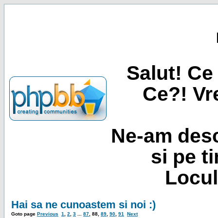
Salut! Ce 
Ce?! Vre
Ne-am desc
si pe t
Locul
Hai sa ne cunoastem si noi :)
Goto page
Previous
1
,
2
,
3
...
87
,
88
,
89
,
90
,
91
Next