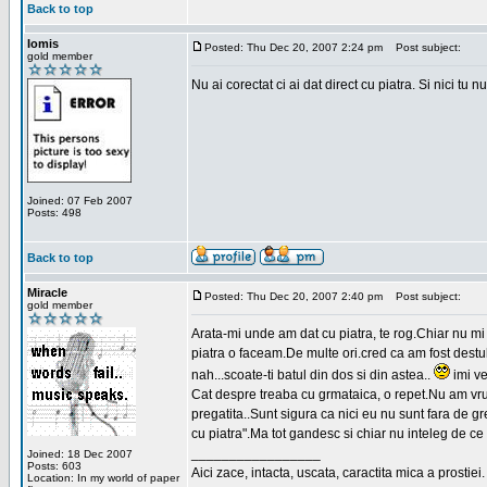
Back to top
Iomis
Posted: Thu Dec 20, 2007 2:24 pm
Post subject:
gold member
Nu ai corectat ci ai dat direct cu piatra. Si nici tu n
Joined: 07 Feb 2007
Posts: 498
Back to top
Miracle
Posted: Thu Dec 20, 2007 2:40 pm
Post subject:
gold member
Arata-mi unde am dat cu piatra, te rog.Chiar nu mi
piatra o faceam.De multe ori.cred ca am fost destul
nah...scoate-ti batul din dos si din astea..
imi ve
Cat despre treaba cu grmataica, o repet.Nu am vru
pregatita..Sunt sigura ca nici eu nu sunt fara de g
cu piatra".Ma tot gandesc si chiar nu inteleg de ce
_________________
Joined: 18 Dec 2007
Posts: 603
Aici zace, intacta, uscata, caractita mica a prostiei.
Location: In my world of paper