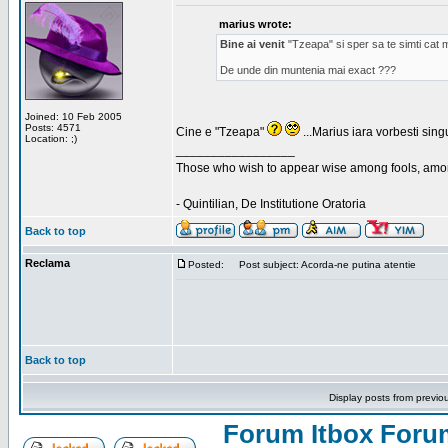
marius wrote:
Bine ai venit
"Tzeapa" si sper sa te simti cat m
De unde din muntenia mai exact ???
Joined: 10 Feb 2005
Posts: 4571
Cine e "Tzeapa"
...Marius iara vorbesti sin
Location: ;)
_________________
Those who wish to appear wise among fools, amon
- Quintilian, De Institutione Oratoria
Back to top
Reclama
Posted:
Post subject: Acorda-ne putina atentie
Back to top
Display posts from previo
Forum Itbox Foru