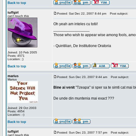
Back to top
tuffgirl
Posted: Sat Dec 22, 2007 8:44 pm
Post subject:
can't touch this
Oh yeah am inteles cu totii!
_________________
Those who wish to appear wise among fools, amon
- Quintilian, De Institutione Oratoria
Joined: 10 Feb 2005
Posts: 4571
Location: ;)
Back to top
marius
Posted: Sun Dec 23, 2007 9:44 am
Post subject:
Marius
Bine ai venit
"Tzeapa" si sper sa te simti cat mai b
De unde din muntenia mai exact ???
Joined: 29 Oct 2003
Posts: 4654
Location: :-)
Back to top
tuffgirl
Posted: Sun Dec 23, 2007 7:57 pm
Post subject:
can't touch this