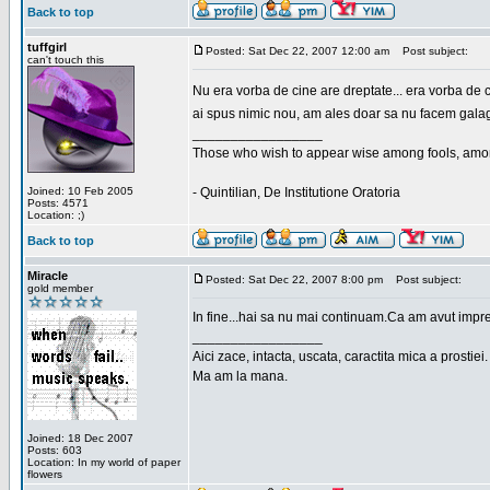
Back to top
tuffgirl
Posted: Sat Dec 22, 2007 12:00 am
Post subject:
can't touch this
Nu era vorba de cine are dreptate... era vorba de c
ai spus nimic nou, am ales doar sa nu facem galagi
_________________
Those who wish to appear wise among fools, amon
Joined: 10 Feb 2005
- Quintilian, De Institutione Oratoria
Posts: 4571
Location: ;)
Back to top
Miracle
Posted: Sat Dec 22, 2007 8:00 pm
Post subject:
gold member
In fine...hai sa nu mai continuam.Ca am avut impre
_________________
Aici zace, intacta, uscata, caractita mica a prostiei.
Ma am la mana.
Joined: 18 Dec 2007
Posts: 603
Location: In my world of paper
flowers