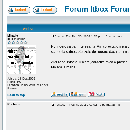
Forum Itbox Foru
Author
Miracle
Posted: Thu Dec 20, 2007 1:25 pm
Post subject:
gold member
Nu incerc sa par interesanta. Am corectat o mica 
scris-o la subiect.Scuzele de rigoare daca te-am de
_________________
Aici zace, intacta, uscata, caractita mica a prostiei.
Ma am la mana.
Joined: 18 Dec 2007
Posts: 603
Location: In my world of paper
flowers
Back to top
Reclama
Posted:
Post subject: Acorda-ne putina atentie