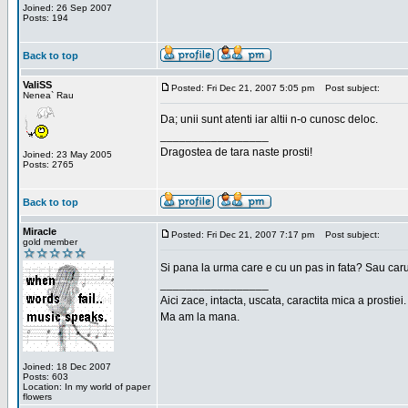
Joined: 26 Sep 2007
Posts: 194
Back to top
ValiSS
Posted: Fri Dec 21, 2007 5:05 pm
Post subject:
Nenea` Rau
Da; unii sunt atenti iar altii n-o cunosc deloc.
_________________
Dragostea de tara naste prosti!
Joined: 23 May 2005
Posts: 2765
Back to top
Miracle
Posted: Fri Dec 21, 2007 7:17 pm
Post subject:
gold member
Si pana la urma care e cu un pas in fata? Sau car
_________________
Aici zace, intacta, uscata, caractita mica a prostiei.
Ma am la mana.
Joined: 18 Dec 2007
Posts: 603
Location: In my world of paper
flowers