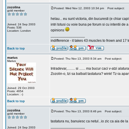
zozolina
Posted: Wed Nov 12, 2003 10:34 pm
Post subject:
gold member
helau... eu sunt victoria, din bucuresti (e chiar c
intri totusi cu voie buna pe forum si cu intentii d
Joined: 24 Sep 2003
Posts: 536
opinions
Location: London
_________________
indifference - it takes 43 muscles to frown and 17 t
Back to top
marius
Posted: Thu Nov 13, 2003 8:34 am
Post subject:
Marius
Intradevar,......... si ....... ma bucur caci v-atzi alatura
Zozolin-o, tzi sa balbait tastatura? wink! Tz-ia apa
Joined: 29 Oct 2003
Posts: 4654
Location: :-)
Back to top
zozolina
Posted: Thu Nov 13, 2003 8:46 pm
Post subject:
gold member
tastatura nu, banuiesc ca netul...io zic ca aia de la
_________________
Joined: 24 Sep 2003