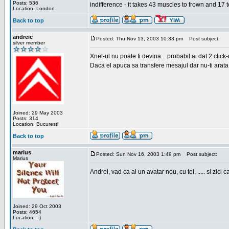
Posts: 536
indifference - it takes 43 muscles to frown and 17 t
Location: London
Back to top
andreic
Posted: Thu Nov 13, 2003 10:33 pm
Post subject:
silver member
Xnet-ul nu poate fi devina... probabil ai dat 2 click
Daca el apuca sa transfere mesajul dar nu-ti arata n
Joined: 29 May 2003
Posts: 314
Location: Bucuresti
Back to top
marius
Posted: Sun Nov 16, 2003 1:49 pm
Post subject:
Marius
Andrei, vad ca ai un avatar nou, cu tel, ..... si zici ca
Joined: 29 Oct 2003
Posts: 4654
Location: :-)