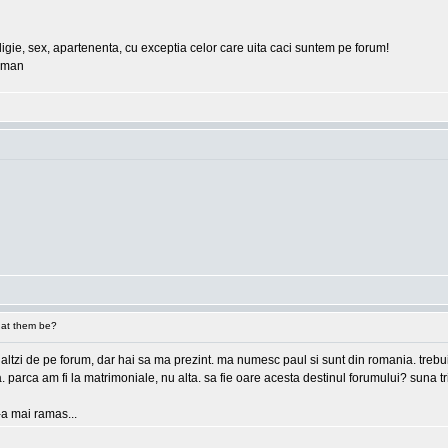
eligie, sex, apartenenta, cu exceptia celor care uita caci suntem pe forum!
erman
at them be?
 ceilaltzi de pe forum, dar hai sa ma prezint. ma numesc paul si sunt din romania. tre
ea. parca am fi la matrimoniale, nu alta. sa fie oare acesta destinul forumului? suna
e-a mai ramas...