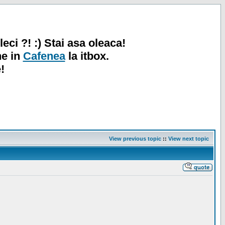
leci ?! :) Stai asa oleaca!
ne in
Cafenea
la itbox.
!
View previous topic
::
View next topic