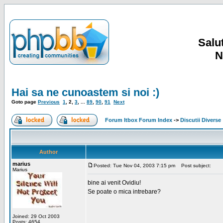
Salut
N
Hai sa ne cunoastem si noi :)
Goto page
Previous
1
,
2
,
3
, ...
89
,
90
,
91
Next
Forum Itbox Forum Index
->
Discutii Diverse
Author
marius
Posted: Tue Nov 04, 2003 7:15 pm
Post subject:
Marius
bine ai venit Ovidiu!
Se poate o mica intrebare?
Joined: 29 Oct 2003
Posts: 4654