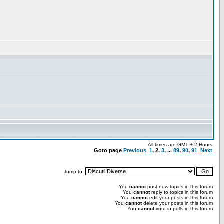
All times are GMT + 2 Hours
Goto page
Previous
1
,
2
,
3
, ...
89
,
90
,
91
Next
Jump to:
You
cannot
post new topics in this forum
You
cannot
reply to topics in this forum
You
cannot
edit your posts in this forum
You
cannot
delete your posts in this forum
You
cannot
vote in polls in this forum