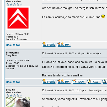
silver member
Am schiuri da e mai greu sa merg la schi in zonele
Fes am si acuma, o sa ma vezi cu el in curind
Joined: 29 May 2003
Posts: 314
Location: Bucuresti
Back to top
Shewanna
Posted: Sun Nov 23, 2003 4:31 pm
Post subject:
Sexy Biatch
Joined: 23 Nov 2003
Eu abia acum va cunosc, asa ca imi va lua ceva ti
Posts: 2100
Location: All around baby, all
Ce sa zic despre mine, sunt o varza verde, ilegala
around
_________________
Rap me tender coz im sensitive.
Back to top
pisoaia
Posted: Sun Nov 23, 2003 10:43 pm
Post subject: hel
silver member
Shewanna, vorba englezului 'welcome to our gang'(n