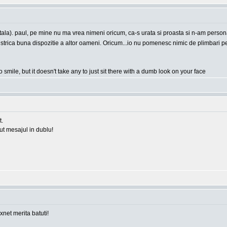
apitala). paul, pe mine nu ma vrea nimeni oricum, ca-s urata si proasta si n-am person
e a strica buna dispozitie a altor oameni. Oricum...io nu pomenesc nimic de plimbari
o smile, but it doesn't take any to just sit there with a dumb look on your face
t.
rut mesajul in dublu!
 xnet merita batuti!