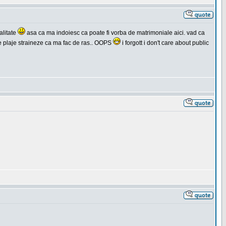
alitate
asa ca ma indoiesc ca poate fi vorba de matrimoniale aici. vad ca
 pe plaje straineze ca ma fac de ras.. OOPS
i forgott i don't care about public