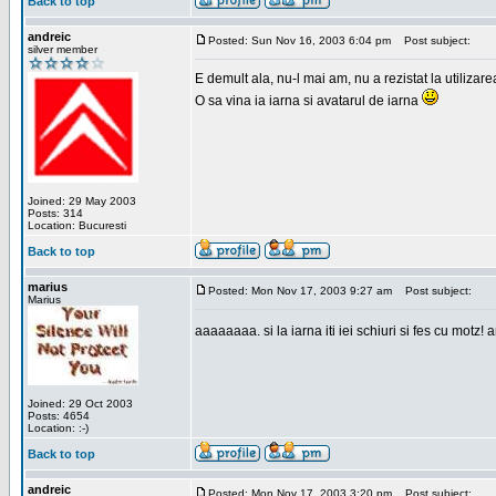
Back to top
andreic
Posted: Sun Nov 16, 2003 6:04 pm
Post subject:
silver member
E demult ala, nu-l mai am, nu a rezistat la utilizar
O sa vina ia iarna si avatarul de iarna
Joined: 29 May 2003
Posts: 314
Location: Bucuresti
Back to top
marius
Posted: Mon Nov 17, 2003 9:27 am
Post subject:
Marius
aaaaaaaa. si la iarna iti iei schiuri si fes cu motz!
Joined: 29 Oct 2003
Posts: 4654
Location: :-)
Back to top
andreic
Posted: Mon Nov 17, 2003 3:20 pm
Post subject: