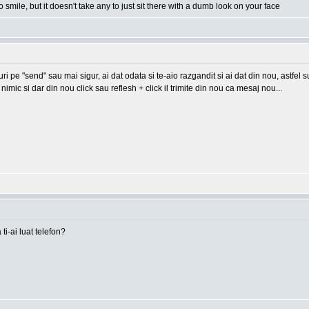
o smile, but it doesn't take any to just sit there with a dumb look on your face
-uri pe "send" sau mai sigur, ai dat odata si te-aio razgandit si ai dat din nou, astfel
imic si dar din nou click sau reflesh + click il trimite din nou ca mesaj nou...
 ti-ai luat telefon?