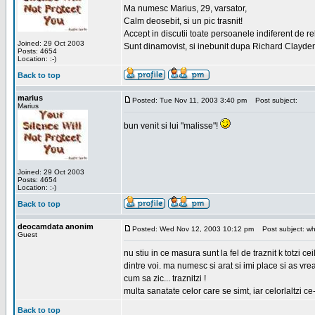
Ma numesc Marius, 29, varsator,
Calm deosebit, si un pic trasnit!
Accept in discutii toate persoanele indiferent de r
Joined: 29 Oct 2003
Sunt dinamovist, si inebunit dupa Richard Clayd
Posts: 4654
Location: :-)
Back to top
marius
Posted: Tue Nov 11, 2003 3:40 pm
Post subject:
Marius
bun venit si lui "malisse"!
Joined: 29 Oct 2003
Posts: 4654
Location: :-)
Back to top
deocamdata anonim
Posted: Wed Nov 12, 2003 10:12 pm
Post subject: wh
Guest
nu stiu in ce masura sunt la fel de traznit k totzi
dintre voi. ma numesc si arat si imi place si as vr
cum sa zic... traznitzi !
multa sanatate celor care se simt, iar celorlaltzi c
Back to top