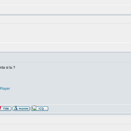
nta si tu ?
Player