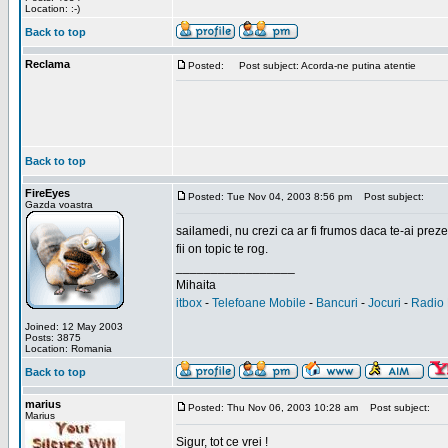
Location: :-)
Back to top
Reclama
Posted:
Post subject: Acorda-ne putina atentie
Back to top
FireEyes
Posted: Tue Nov 04, 2003 8:56 pm
Post subject:
Gazda voastra
sailamedi, nu crezi ca ar fi frumos daca te-ai preze
fii on topic te rog.
_________________
Mihaita
itbox
-
Telefoane Mobile
-
Bancuri
-
Jocuri
-
Radio 
Joined: 12 May 2003
Posts: 3875
Location: Romania
Back to top
marius
Posted: Thu Nov 06, 2003 10:28 am
Post subject:
Marius
Sigur, tot ce vrei !