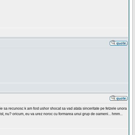
buie sa recunosc k am fost ushor shocat sa vad atata sinceritate pe fetzele unora
 trist, nu? oricum, eu va urez noroc cu formarea unui grup de oameni... hmm...