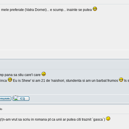
 mele preferate (Vatra Dornei)... e scump... inainte se putea
mp pana sa stiu care'i care
 inca
Eu is Shew' si am 21 de 'naishori, stundenta si am un barbat frumos
Is 
lo
-am vrut sa scriu in romana pt ca unii ar putea citi traznit `gasca`)