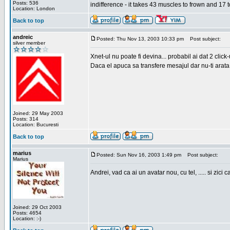
Posts: 536
indifference - it takes 43 muscles to frown and 17 t
Location: London
Back to top
andreic
Posted: Thu Nov 13, 2003 10:33 pm
Post subject:
silver member
Xnet-ul nu poate fi devina... probabil ai dat 2 click
Daca el apuca sa transfere mesajul dar nu-ti arata n
Joined: 29 May 2003
Posts: 314
Location: Bucuresti
Back to top
marius
Posted: Sun Nov 16, 2003 1:49 pm
Post subject:
Marius
Andrei, vad ca ai un avatar nou, cu tel, ..... si zici ca
Joined: 29 Oct 2003
Posts: 4654
Location: :-)