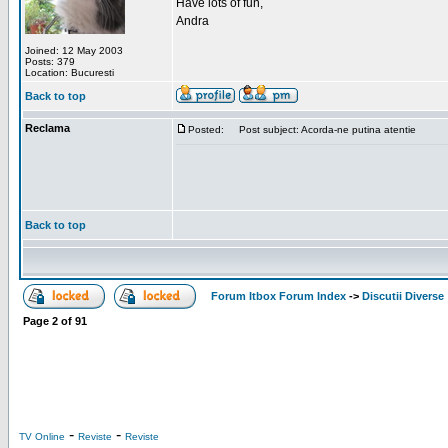
Have lots of fun,
Andra
Joined: 12 May 2003
Posts: 379
Location: Bucuresti
Back to top
Reclama
Posted:
Post subject: Acorda-ne putina atentie
Back to top
Forum Itbox Forum Index
->
Discutii Diverse
Page
2
of
91
-
-
TV Online
Reviste
Reviste