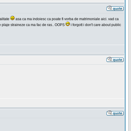
alitate
asa ca ma indoiesc ca poate fi vorba de matrimoniale aici. vad ca
 pe plaje straineze ca ma fac de ras.. OOPS
i forgott i don't care about public