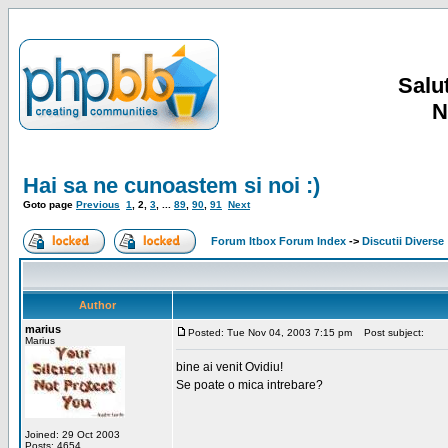
Salut
N
Hai sa ne cunoastem si noi :)
Goto page
Previous
1
,
2
,
3
, ...
89
,
90
,
91
Next
Forum Itbox Forum Index
->
Discutii Diverse
Author
marius
Posted: Tue Nov 04, 2003 7:15 pm
Post subject:
Marius
bine ai venit Ovidiu!
Se poate o mica intrebare?
Joined: 29 Oct 2003
Posts: 4654