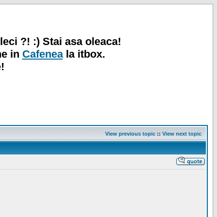
leci ?! :) Stai asa oleaca!
ne in
Cafenea
la itbox.
!
View previous topic
::
View next topic