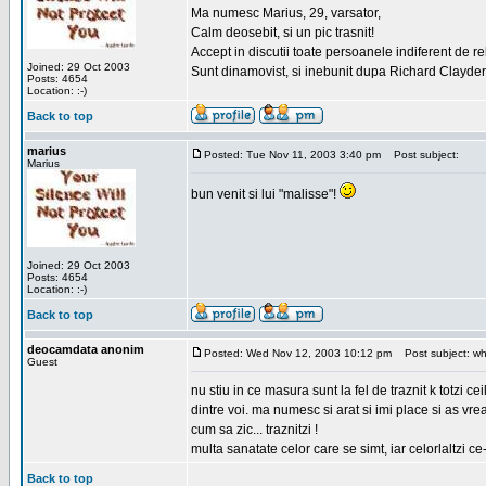
Ma numesc Marius, 29, varsator,
Calm deosebit, si un pic trasnit!
Accept in discutii toate persoanele indiferent de r
Joined: 29 Oct 2003
Sunt dinamovist, si inebunit dupa Richard Clayd
Posts: 4654
Location: :-)
Back to top
marius
Posted: Tue Nov 11, 2003 3:40 pm
Post subject:
Marius
bun venit si lui "malisse"!
Joined: 29 Oct 2003
Posts: 4654
Location: :-)
Back to top
deocamdata anonim
Posted: Wed Nov 12, 2003 10:12 pm
Post subject: wh
Guest
nu stiu in ce masura sunt la fel de traznit k totzi
dintre voi. ma numesc si arat si imi place si as vr
cum sa zic... traznitzi !
multa sanatate celor care se simt, iar celorlaltzi c
Back to top