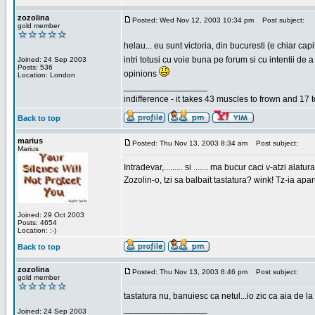
zozolina
Posted: Wed Nov 12, 2003 10:34 pm
Post subject:
gold member
helau... eu sunt victoria, din bucuresti (e chiar c
intri totusi cu voie buna pe forum si cu intentii d
Joined: 24 Sep 2003
Posts: 536
opinions
Location: London
_________________
indifference - it takes 43 muscles to frown and 17 t
Back to top
marius
Posted: Thu Nov 13, 2003 8:34 am
Post subject:
Marius
Intradevar,......... si ....... ma bucur caci v-atzi alatura
Zozolin-o, tzi sa balbait tastatura? wink! Tz-ia apa
Joined: 29 Oct 2003
Posts: 4654
Location: :-)
Back to top
zozolina
Posted: Thu Nov 13, 2003 8:46 pm
Post subject:
gold member
tastatura nu, banuiesc ca netul...io zic ca aia de la
_________________
Joined: 24 Sep 2003