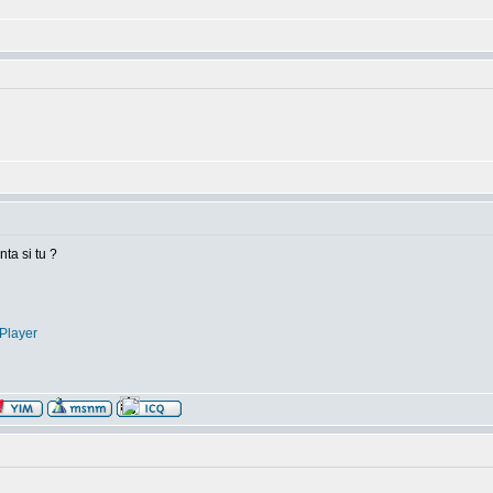
nta si tu ?
Player