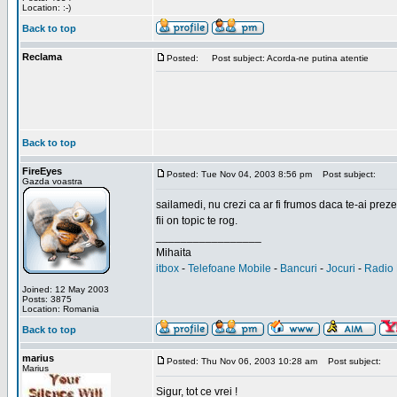
Location: :-)
Back to top
Reclama
Posted:
Post subject: Acorda-ne putina atentie
Back to top
FireEyes
Posted: Tue Nov 04, 2003 8:56 pm
Post subject:
Gazda voastra
sailamedi, nu crezi ca ar fi frumos daca te-ai preze
fii on topic te rog.
_________________
Mihaita
itbox
-
Telefoane Mobile
-
Bancuri
-
Jocuri
-
Radio 
Joined: 12 May 2003
Posts: 3875
Location: Romania
Back to top
marius
Posted: Thu Nov 06, 2003 10:28 am
Post subject:
Marius
Sigur, tot ce vrei !