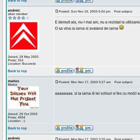
Back to top
andreic
Posted: Sun Nov 16, 2003 6:04 pm
Post subject:
silver member
E demult ala, nu-l mai am, nu a rezistat la utilizar
O sa vina ia iarna si avatarul de iarna
Joined: 29 May 2003
Posts: 314
Location: Bucuresti
Back to top
marius
Posted: Mon Nov 17, 2003 9:27 am
Post subject:
Marius
aaaaaaaa. si la iarna iti iei schiuri si fes cu motz!
Joined: 29 Oct 2003
Posts: 4654
Location: :-)
Back to top
andreic
Posted: Mon Nov 17, 2003 3:20 pm
Post subject: