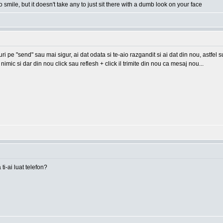
o smile, but it doesn't take any to just sit there with a dumb look on your face
-uri pe "send" sau mai sigur, ai dat odata si te-aio razgandit si ai dat din nou, astfel
imic si dar din nou click sau reflesh + click il trimite din nou ca mesaj nou...
 ti-ai luat telefon?