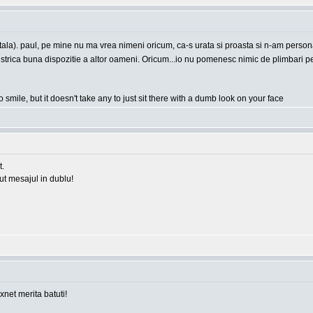
apitala). paul, pe mine nu ma vrea nimeni oricum, ca-s urata si proasta si n-am person
e a strica buna dispozitie a altor oameni. Oricum...io nu pomenesc nimic de plimbari
o smile, but it doesn't take any to just sit there with a dumb look on your face
t.
rut mesajul in dublu!
 xnet merita batuti!