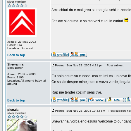
silver member
Am schiuri da e mai greu sa merg la schi in zonele
Fes am si acuma, o sa ma vezi cu el in curind
Joined: 29 May 2003
Posts: 314
Location: Bucuresti
Back to top
Shewanna
Posted: Sun Nov 23, 2003 4:31 pm
Post subject:
Sexy Biatch
Joined: 23 Nov 2003
Eu abia acum va cunosc, asa ca imi va lua ceva ti
Posts: 2100
Location: All around baby, all
Ce sa zic despre mine, sunt o varza verde, ilegala
around
_________________
Rap me tender coz im sensitive.
Back to top
pisoaia
Posted: Sun Nov 23, 2003 10:43 pm
Post subject: hel
silver member
Shewanna, vorba englezului 'welcome to our gang'(n