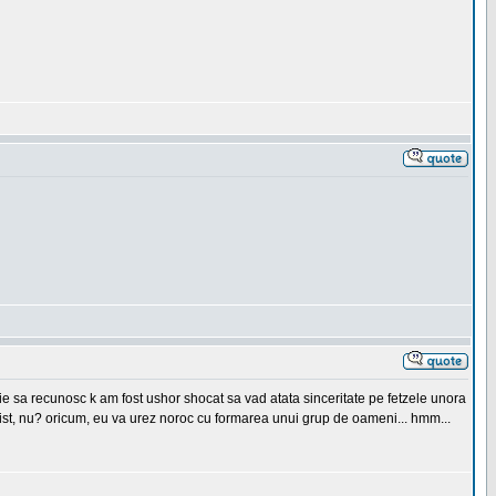
buie sa recunosc k am fost ushor shocat sa vad atata sinceritate pe fetzele unora
 trist, nu? oricum, eu va urez noroc cu formarea unui grup de oameni... hmm...