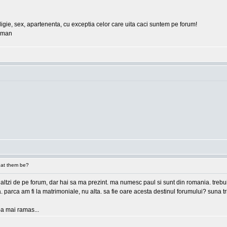
eligie, sex, apartenenta, cu exceptia celor care uita caci suntem pe forum!
erman
at them be?
 ceilaltzi de pe forum, dar hai sa ma prezint. ma numesc paul si sunt din romania. tre
ea. parca am fi la matrimoniale, nu alta. sa fie oare acesta destinul forumului? suna
e-a mai ramas...