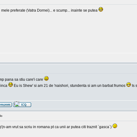
 mele preferate (Vatra Dornei)... e scump... inainte se putea
mp pana sa stiu care'i care
 inca
Eu is Shew' si am 21 de 'naishori, stundenta si am un barbat frumos
Is 
lo
-am vrut sa scriu in romana pt ca unii ar putea citi traznit `gasca`)