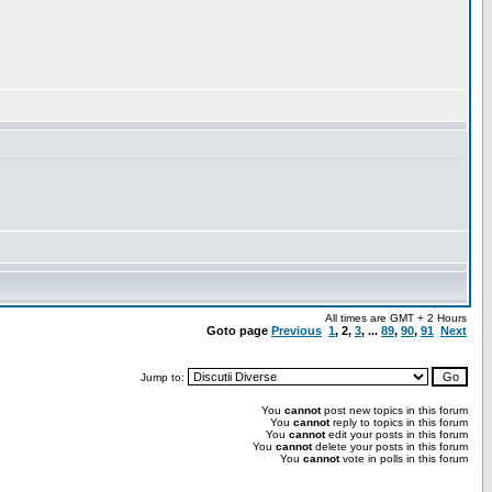
All times are GMT + 2 Hours
Goto page
Previous
1
,
2
,
3
, ...
89
,
90
,
91
Next
Jump to:
You
cannot
post new topics in this forum
You
cannot
reply to topics in this forum
You
cannot
edit your posts in this forum
You
cannot
delete your posts in this forum
You
cannot
vote in polls in this forum