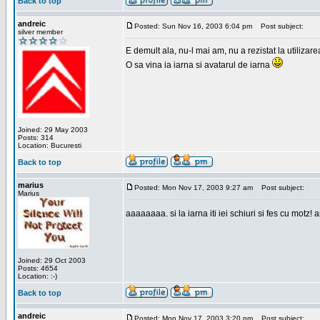
Back to top
andreic
Posted: Sun Nov 16, 2003 6:04 pm
Post subject:
silver member
E demult ala, nu-l mai am, nu a rezistat la utilizar
O sa vina ia iarna si avatarul de iarna
Joined: 29 May 2003
Posts: 314
Location: Bucuresti
Back to top
marius
Posted: Mon Nov 17, 2003 9:27 am
Post subject:
Marius
aaaaaaaa. si la iarna iti iei schiuri si fes cu motz!
Joined: 29 Oct 2003
Posts: 4654
Location: :-)
Back to top
andreic
Posted: Mon Nov 17, 2003 3:20 pm
Post subject: