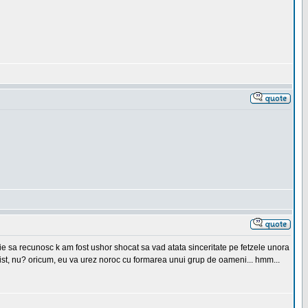
buie sa recunosc k am fost ushor shocat sa vad atata sinceritate pe fetzele unora
 trist, nu? oricum, eu va urez noroc cu formarea unui grup de oameni... hmm...