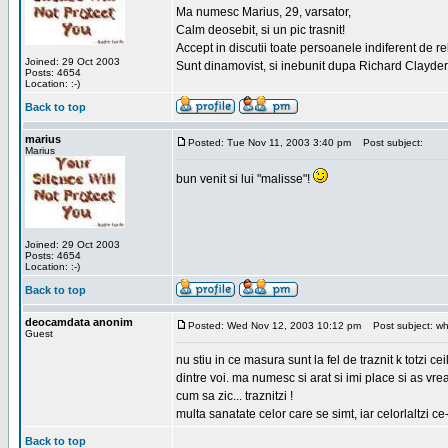
Ma numesc Marius, 29, varsator,
Calm deosebit, si un pic trasnit!
Accept in discutii toate persoanele indiferent de r
Joined: 29 Oct 2003
Sunt dinamovist, si inebunit dupa Richard Clayd
Posts: 4654
Location: :-)
Back to top
marius
Posted: Tue Nov 11, 2003 3:40 pm
Post subject:
Marius
bun venit si lui "malisse"!
Joined: 29 Oct 2003
Posts: 4654
Location: :-)
Back to top
deocamdata anonim
Posted: Wed Nov 12, 2003 10:12 pm
Post subject: wh
Guest
nu stiu in ce masura sunt la fel de traznit k totzi
dintre voi. ma numesc si arat si imi place si as vr
cum sa zic... traznitzi !
multa sanatate celor care se simt, iar celorlaltzi c
Back to top