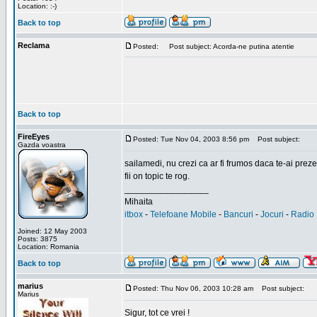
Location: :-)
Back to top
Reclama
Posted:
Post subject: Acorda-ne putina atentie
Back to top
FireEyes
Posted: Tue Nov 04, 2003 8:56 pm
Post subject:
Gazda voastra
sailamedi, nu crezi ca ar fi frumos daca te-ai preze
fii on topic te rog.
_________________
Mihaita
itbox
-
Telefoane Mobile
-
Bancuri
-
Jocuri
-
Radio 
Joined: 12 May 2003
Posts: 3875
Location: Romania
Back to top
marius
Posted: Thu Nov 06, 2003 10:28 am
Post subject:
Marius
Sigur, tot ce vrei !