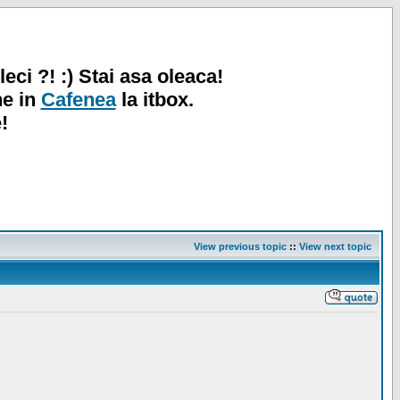
leci ?! :) Stai asa oleaca!
ne in
Cafenea
la itbox.
!
View previous topic
::
View next topic