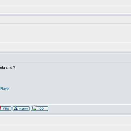
nta si tu ?
Player