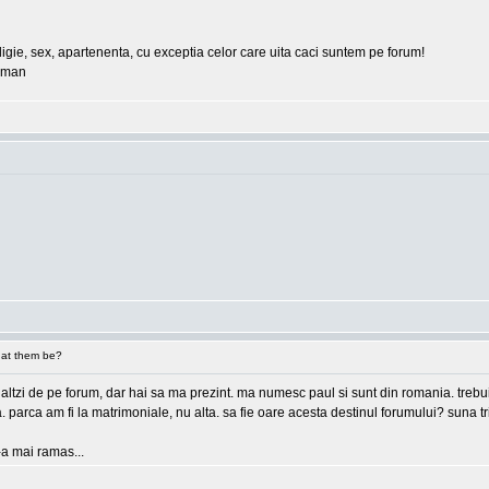
eligie, sex, apartenenta, cu exceptia celor care uita caci suntem pe forum!
erman
at them be?
 ceilaltzi de pe forum, dar hai sa ma prezint. ma numesc paul si sunt din romania. tre
ea. parca am fi la matrimoniale, nu alta. sa fie oare acesta destinul forumului? suna
e-a mai ramas...