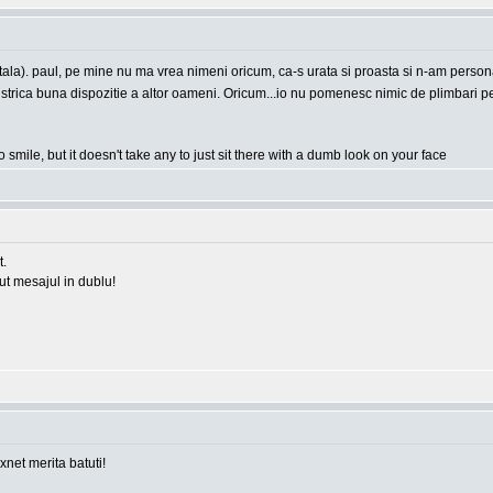
apitala). paul, pe mine nu ma vrea nimeni oricum, ca-s urata si proasta si n-am person
e a strica buna dispozitie a altor oameni. Oricum...io nu pomenesc nimic de plimbari
o smile, but it doesn't take any to just sit there with a dumb look on your face
t.
rut mesajul in dublu!
 xnet merita batuti!