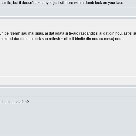
o smile, but it doesn't take any to just sit there with a dumb look on your face
-uri pe "send" sau mai sigur, ai dat odata si te-aio razgandit si ai dat din nou, astfel
imic si dar din nou click sau reflesh + click il trimite din nou ca mesaj nou...
 ti-ai luat telefon?