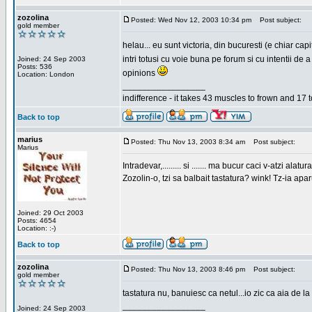
zozolina
Posted: Wed Nov 12, 2003 10:34 pm
Post subject:
gold member
helau... eu sunt victoria, din bucuresti (e chiar c
intri totusi cu voie buna pe forum si cu intentii d
Joined: 24 Sep 2003
Posts: 536
opinions
Location: London
_________________
indifference - it takes 43 muscles to frown and 17 t
Back to top
marius
Posted: Thu Nov 13, 2003 8:34 am
Post subject:
Marius
Intradevar,......... si ....... ma bucur caci v-atzi alatura
Zozolin-o, tzi sa balbait tastatura? wink! Tz-ia apa
Joined: 29 Oct 2003
Posts: 4654
Location: :-)
Back to top
zozolina
Posted: Thu Nov 13, 2003 8:46 pm
Post subject:
gold member
tastatura nu, banuiesc ca netul...io zic ca aia de la
_________________
Joined: 24 Sep 2003