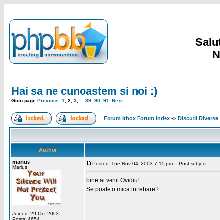
Salut
N
Hai sa ne cunoastem si noi :)
Goto page
Previous
1
,
2
,
3
, ...
89
,
90
,
91
Next
Forum Itbox Forum Index
->
Discutii Diverse
Author
marius
Posted: Tue Nov 04, 2003 7:15 pm
Post subject:
Marius
bine ai venit Ovidiu!
Se poate o mica intrebare?
Joined: 29 Oct 2003
Posts: 4654