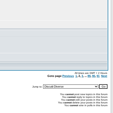
All times are GMT + 2 Hours
Goto page
Previous
1
,
2
,
3
, ...
89
,
90
,
91
Next
Jump to:
You
cannot
post new topics in this forum
You
cannot
reply to topics in this forum
You
cannot
edit your posts in this forum
You
cannot
delete your posts in this forum
You
cannot
vote in polls in this forum