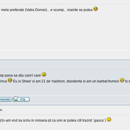
 mele preferate (Vatra Dornei)... e scump... inainte se putea
mp pana sa stiu care'i care
 inca
Eu is Shew' si am 21 de 'naishori, stundenta si am un barbat frumos
Is 
lo
-am vrut sa scriu in romana pt ca unii ar putea citi traznit `gasca`)