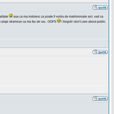
alitate
asa ca ma indoiesc ca poate fi vorba de matrimoniale aici. vad ca
 pe plaje straineze ca ma fac de ras.. OOPS
i forgott i don't care about public