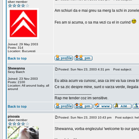
silver member
Am schiuri da e mai greu sa merg la schi in zonele
Fes am si acuma, o sa ma vezi cu el in curind
Joined: 29 May 2003
Posts: 314
Location: Bucuresti
Back to top
Shewanna
Posted: Sun Nov 23, 2003 4:31 pm
Post subject:
Sexy Biatch
Joined: 23 Nov 2003
Eu abia acum va cunosc, asa ca imi va lua ceva ti
Posts: 2100
Location: All around baby, all
Ce sa zic despre mine, sunt o varza verde, ilegala
around
_________________
Rap me tender coz im sensitive.
Back to top
pisoaia
Posted: Sun Nov 23, 2003 10:43 pm
Post subject: hel
silver member
Shewanna, vorba englezului 'welcome to our gang'(n