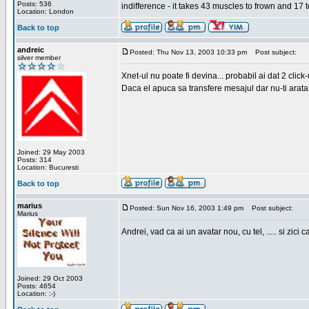
Posts: 536
indifference - it takes 43 muscles to frown and 17 t
Location: London
Back to top
andreic
Posted: Thu Nov 13, 2003 10:33 pm
Post subject:
silver member
Xnet-ul nu poate fi devina... probabil ai dat 2 click
Daca el apuca sa transfere mesajul dar nu-ti arata n
Joined: 29 May 2003
Posts: 314
Location: Bucuresti
Back to top
marius
Posted: Sun Nov 16, 2003 1:49 pm
Post subject:
Marius
Andrei, vad ca ai un avatar nou, cu tel, ..... si zici ca
Joined: 29 Oct 2003
Posts: 4654
Location: :-)