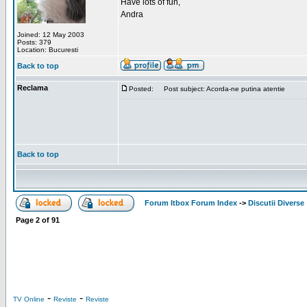
Have lots of fun,
Andra
Joined: 12 May 2003
Posts: 379
Location: Bucuresti
Back to top
Reclama
Posted:
Post subject: Acorda-ne putina atentie
Back to top
Forum Itbox Forum Index
->
Discutii Diverse
Page
2
of
91
-
-
TV Online
Reviste
Reviste