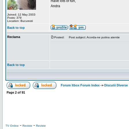
Have lots of fun,
Andra
Joined: 12 May 2003
Posts: 379
Location: Bucuresti
Back to top
Reclama
Posted:
Post subject: Acorda-ne putina atentie
Back to top
Forum Itbox Forum Index
->
Discutii Diverse
Page
2
of
91
-
-
TV Online
Reviste
Reviste