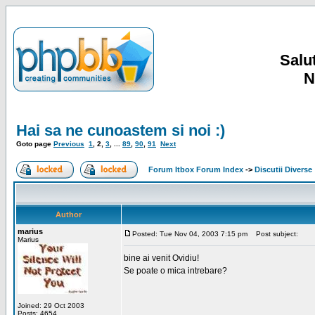
Salut
N
Hai sa ne cunoastem si noi :)
Goto page
Previous
1
,
2
,
3
, ...
89
,
90
,
91
Next
Forum Itbox Forum Index
->
Discutii Diverse
Author
marius
Posted: Tue Nov 04, 2003 7:15 pm
Post subject:
Marius
bine ai venit Ovidiu!
Se poate o mica intrebare?
Joined: 29 Oct 2003
Posts: 4654