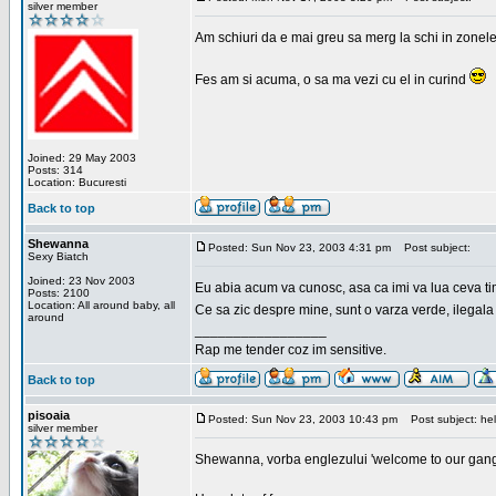
silver member
Am schiuri da e mai greu sa merg la schi in zonele
Fes am si acuma, o sa ma vezi cu el in curind
Joined: 29 May 2003
Posts: 314
Location: Bucuresti
Back to top
Shewanna
Posted: Sun Nov 23, 2003 4:31 pm
Post subject:
Sexy Biatch
Joined: 23 Nov 2003
Eu abia acum va cunosc, asa ca imi va lua ceva ti
Posts: 2100
Location: All around baby, all
Ce sa zic despre mine, sunt o varza verde, ilegala
around
_________________
Rap me tender coz im sensitive.
Back to top
pisoaia
Posted: Sun Nov 23, 2003 10:43 pm
Post subject: hel
silver member
Shewanna, vorba englezului 'welcome to our gang'(n