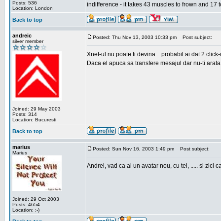
Posts: 536
indifference - it takes 43 muscles to frown and 17 t
Location: London
Back to top
andreic
Posted: Thu Nov 13, 2003 10:33 pm
Post subject:
silver member
Xnet-ul nu poate fi devina... probabil ai dat 2 click
Daca el apuca sa transfere mesajul dar nu-ti arata n
Joined: 29 May 2003
Posts: 314
Location: Bucuresti
Back to top
marius
Posted: Sun Nov 16, 2003 1:49 pm
Post subject:
Marius
Andrei, vad ca ai un avatar nou, cu tel, ..... si zici ca
Joined: 29 Oct 2003
Posts: 4654
Location: :-)