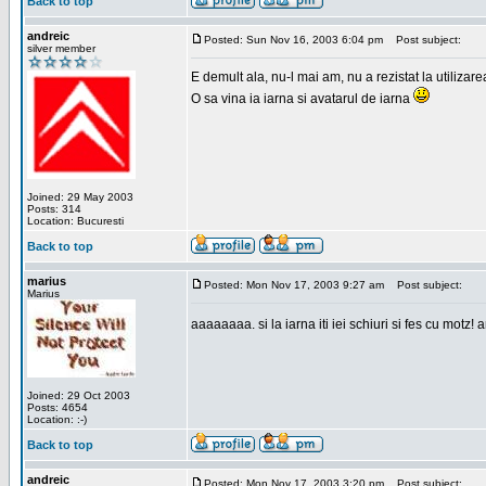
Back to top
andreic
Posted: Sun Nov 16, 2003 6:04 pm
Post subject:
silver member
E demult ala, nu-l mai am, nu a rezistat la utilizar
O sa vina ia iarna si avatarul de iarna
Joined: 29 May 2003
Posts: 314
Location: Bucuresti
Back to top
marius
Posted: Mon Nov 17, 2003 9:27 am
Post subject:
Marius
aaaaaaaa. si la iarna iti iei schiuri si fes cu motz!
Joined: 29 Oct 2003
Posts: 4654
Location: :-)
Back to top
andreic
Posted: Mon Nov 17, 2003 3:20 pm
Post subject: