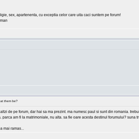
eligie, sex, apartenenta, cu exceptia celor care uita caci suntem pe forum!
erman
at them be?
 ceilaltzi de pe forum, dar hai sa ma prezint. ma numesc paul si sunt din romania. tre
ea. parca am fi la matrimoniale, nu alta. sa fie oare acesta destinul forumului? suna
e-a mai ramas...