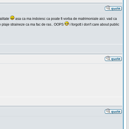
alitate
asa ca ma indoiesc ca poate fi vorba de matrimoniale aici. vad ca
 pe plaje straineze ca ma fac de ras.. OOPS
i forgott i don't care about public