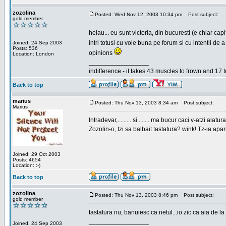
zozolina
Posted: Wed Nov 12, 2003 10:34 pm
Post subject:
gold member
helau... eu sunt victoria, din bucuresti (e chiar c
intri totusi cu voie buna pe forum si cu intentii d
Joined: 24 Sep 2003
Posts: 536
opinions
Location: London
_________________
indifference - it takes 43 muscles to frown and 17 t
Back to top
marius
Posted: Thu Nov 13, 2003 8:34 am
Post subject:
Marius
Intradevar,......... si ....... ma bucur caci v-atzi alatura
Zozolin-o, tzi sa balbait tastatura? wink! Tz-ia apa
Joined: 29 Oct 2003
Posts: 4654
Location: :-)
Back to top
zozolina
Posted: Thu Nov 13, 2003 8:46 pm
Post subject:
gold member
tastatura nu, banuiesc ca netul...io zic ca aia de la
_________________
Joined: 24 Sep 2003