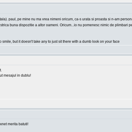
apitala). paul, pe mine nu ma vrea nimeni oricum, ca-s urata si proasta si n-am person
e a strica buna dispozitie a altor oameni. Oricum...io nu pomenesc nimic de plimbari
o smile, but it doesn't take any to just sit there with a dumb look on your face
t.
rut mesajul in dublu!
 xnet merita batuti!