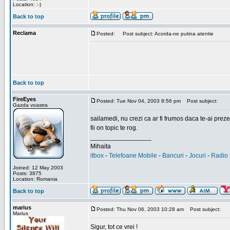
Location: :-)
Back to top
Reclama
Posted:
Post subject: Acorda-ne putina atentie
Back to top
FireEyes
Posted: Tue Nov 04, 2003 8:56 pm
Post subject:
Gazda voastra
sailamedi, nu crezi ca ar fi frumos daca te-ai preze
fii on topic te rog.
_________________
Mihaita
itbox
-
Telefoane Mobile
-
Bancuri
-
Jocuri
-
Radio 
Joined: 12 May 2003
Posts: 3875
Location: Romania
Back to top
marius
Posted: Thu Nov 06, 2003 10:28 am
Post subject:
Marius
Sigur, tot ce vrei !