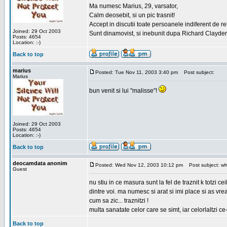
Ma numesc Marius, 29, varsator,
Calm deosebit, si un pic trasnit!
Accept in discutii toate persoanele indiferent de r
Joined: 29 Oct 2003
Sunt dinamovist, si inebunit dupa Richard Clayd
Posts: 4654
Location: :-)
Back to top
marius
Posted: Tue Nov 11, 2003 3:40 pm
Post subject:
Marius
bun venit si lui "malisse"!
Joined: 29 Oct 2003
Posts: 4654
Location: :-)
Back to top
deocamdata anonim
Posted: Wed Nov 12, 2003 10:12 pm
Post subject: wh
Guest
nu stiu in ce masura sunt la fel de traznit k totzi
dintre voi. ma numesc si arat si imi place si as vr
cum sa zic... traznitzi !
multa sanatate celor care se simt, iar celorlaltzi c
Back to top