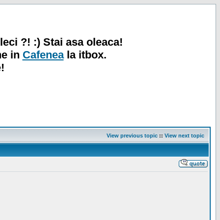
leci ?! :) Stai asa oleaca!
ne in
Cafenea
la itbox.
!
View previous topic
::
View next topic