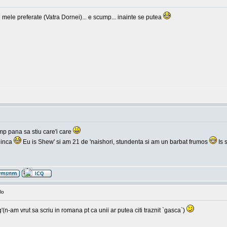
 mele preferate (Vatra Dornei)... e scump... inainte se putea
mp pana sa stiu care'i care
 inca
Eu is Shew' si am 21 de 'naishori, stundenta si am un barbat frumos
Is 
lo
-am vrut sa scriu in romana pt ca unii ar putea citi traznit `gasca`)