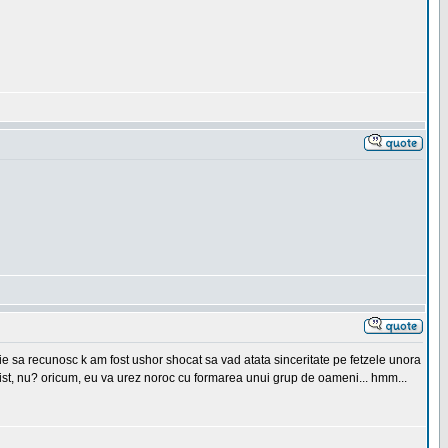
buie sa recunosc k am fost ushor shocat sa vad atata sinceritate pe fetzele unora
 trist, nu? oricum, eu va urez noroc cu formarea unui grup de oameni... hmm...