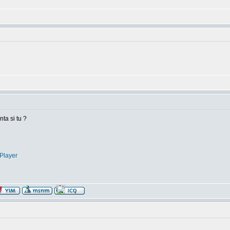
nta si tu ?
Player