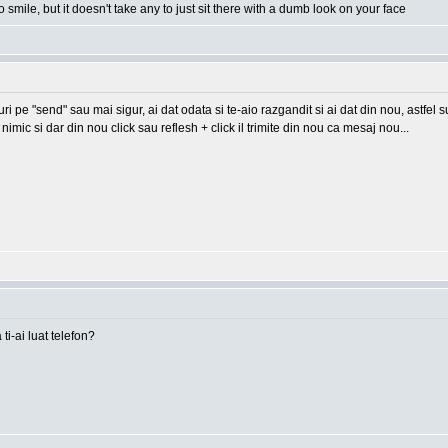
o smile, but it doesn't take any to just sit there with a dumb look on your face
-uri pe "send" sau mai sigur, ai dat odata si te-aio razgandit si ai dat din nou, astfel
imic si dar din nou click sau reflesh + click il trimite din nou ca mesaj nou...
 ti-ai luat telefon?