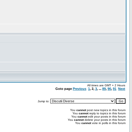
All times are GMT + 2 Hours
Goto page
Previous
1
,
2
,
3
, ...
89
,
90
,
91
Next
Jump to:
You
cannot
post new topics in this forum
You
cannot
reply to topics in this forum
You
cannot
edit your posts in this forum
You
cannot
delete your posts in this forum
You
cannot
vote in polls in this forum