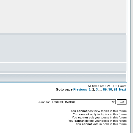
All times are GMT + 2 Hours
Goto page
Previous
1
,
2
,
3
, ...
89
,
90
,
91
Next
Jump to:
You
cannot
post new topics in this forum
You
cannot
reply to topics in this forum
You
cannot
edit your posts in this forum
You
cannot
delete your posts in this forum
You
cannot
vote in polls in this forum