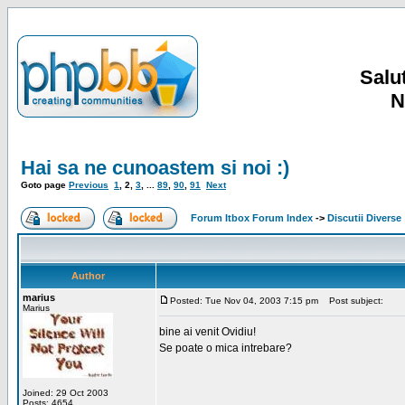
Salut
N
Hai sa ne cunoastem si noi :)
Goto page
Previous
1
,
2
,
3
, ...
89
,
90
,
91
Next
Forum Itbox Forum Index
->
Discutii Diverse
Author
marius
Posted: Tue Nov 04, 2003 7:15 pm
Post subject:
Marius
bine ai venit Ovidiu!
Se poate o mica intrebare?
Joined: 29 Oct 2003
Posts: 4654