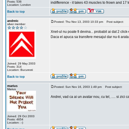
Posts: 536
indifference - it takes 43 muscles to frown and 17 t
Location: London
Back to top
andreic
Posted: Thu Nov 13, 2003 10:33 pm
Post subject:
silver member
Xnet-ul nu poate fi devina... probabil ai dat 2 click
Daca el apuca sa transfere mesajul dar nu-ti arata n
Joined: 29 May 2003
Posts: 314
Location: Bucuresti
Back to top
marius
Posted: Sun Nov 16, 2003 1:49 pm
Post subject:
Marius
Andrei, vad ca ai un avatar nou, cu tel, ..... si zici ca
Joined: 29 Oct 2003
Posts: 4654
Location: :-)