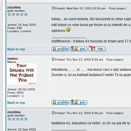
zozolina
Posted: Wed Nov 12, 2003 10:34 pm
Post subject:
gold member
helau... eu sunt victoria, din bucuresti (e chiar c
intri totusi cu voie buna pe forum si cu intentii d
Joined: 24 Sep 2003
Posts: 536
opinions
Location: London
_________________
indifference - it takes 43 muscles to frown and 17 t
Back to top
marius
Posted: Thu Nov 13, 2003 8:34 am
Post subject:
Marius
Intradevar,......... si ....... ma bucur caci v-atzi alatura
Zozolin-o, tzi sa balbait tastatura? wink! Tz-ia apa
Joined: 29 Oct 2003
Posts: 4654
Location: :-)
Back to top
zozolina
Posted: Thu Nov 13, 2003 8:46 pm
Post subject:
gold member
tastatura nu, banuiesc ca netul...io zic ca aia de la
_________________
Joined: 24 Sep 2003