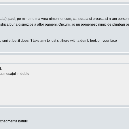
apitala). paul, pe mine nu ma vrea nimeni oricum, ca-s urata si proasta si n-am person
e a strica buna dispozitie a altor oameni. Oricum...io nu pomenesc nimic de plimbari
o smile, but it doesn't take any to just sit there with a dumb look on your face
t.
rut mesajul in dublu!
 xnet merita batuti!