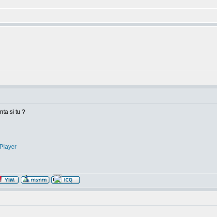
nta si tu ?
Player