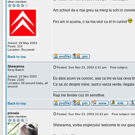
silver member
Am schiuri da e mai greu sa merg la schi in zonele
Fes am si acuma, o sa ma vezi cu el in curind
Joined: 29 May 2003
Posts: 314
Location: Bucuresti
Back to top
Shewanna
Posted: Sun Nov 23, 2003 4:31 pm
Post subject:
Sexy Biatch
Joined: 23 Nov 2003
Eu abia acum va cunosc, asa ca imi va lua ceva ti
Posts: 2100
Location: All around baby, all
Ce sa zic despre mine, sunt o varza verde, ilegala
around
_________________
Rap me tender coz im sensitive.
Back to top
pisoaia
Posted: Sun Nov 23, 2003 10:43 pm
Post subject: hel
silver member
Shewanna, vorba englezului 'welcome to our gang'(n