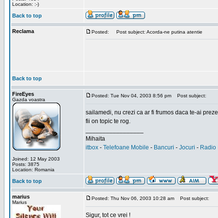
Location: :-)
Back to top
Reclama
Posted:
Post subject: Acorda-ne putina atentie
Back to top
FireEyes
Posted: Tue Nov 04, 2003 8:56 pm
Post subject:
Gazda voastra
sailamedi, nu crezi ca ar fi frumos daca te-ai preze
fii on topic te rog.
_________________
Mihaita
itbox
-
Telefoane Mobile
-
Bancuri
-
Jocuri
-
Radio 
Joined: 12 May 2003
Posts: 3875
Location: Romania
Back to top
marius
Posted: Thu Nov 06, 2003 10:28 am
Post subject:
Marius
Sigur, tot ce vrei !