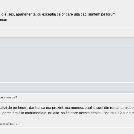
eligie, sex, apartenenta, cu exceptia celor care uita caci suntem pe forum!
erman
at them be?
 ceilaltzi de pe forum, dar hai sa ma prezint. ma numesc paul si sunt din romania. tre
ea. parca am fi la matrimoniale, nu alta. sa fie oare acesta destinul forumului? suna
e-a mai ramas...