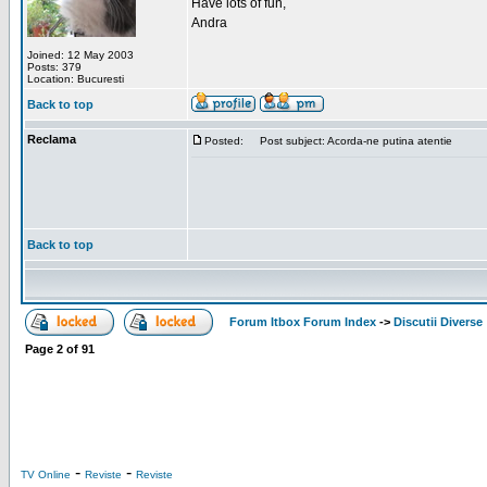
Have lots of fun,
Andra
Joined: 12 May 2003
Posts: 379
Location: Bucuresti
Back to top
Reclama
Posted:
Post subject: Acorda-ne putina atentie
Back to top
Forum Itbox Forum Index
->
Discutii Diverse
Page
2
of
91
-
-
TV Online
Reviste
Reviste