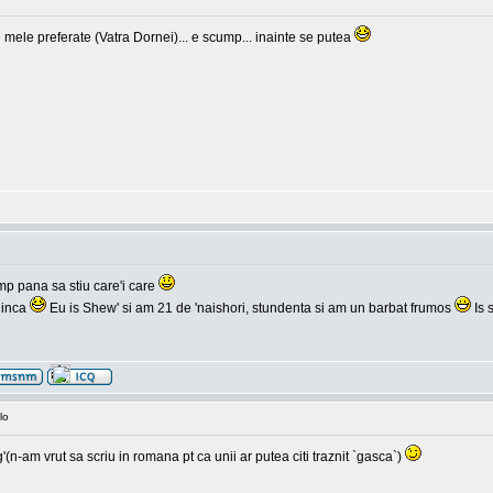
 mele preferate (Vatra Dornei)... e scump... inainte se putea
mp pana sa stiu care'i care
 inca
Eu is Shew' si am 21 de 'naishori, stundenta si am un barbat frumos
Is 
lo
-am vrut sa scriu in romana pt ca unii ar putea citi traznit `gasca`)