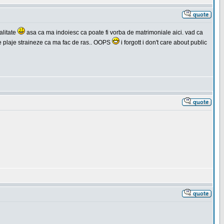
alitate
asa ca ma indoiesc ca poate fi vorba de matrimoniale aici. vad ca
 pe plaje straineze ca ma fac de ras.. OOPS
i forgott i don't care about public