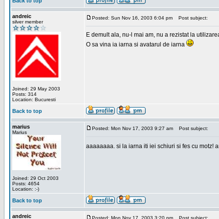
Back to top
andreic
Posted: Sun Nov 16, 2003 6:04 pm
Post subject:
silver member
E demult ala, nu-l mai am, nu a rezistat la utilizar
O sa vina ia iarna si avatarul de iarna
Joined: 29 May 2003
Posts: 314
Location: Bucuresti
Back to top
marius
Posted: Mon Nov 17, 2003 9:27 am
Post subject:
Marius
aaaaaaaa. si la iarna iti iei schiuri si fes cu motz!
Joined: 29 Oct 2003
Posts: 4654
Location: :-)
Back to top
andreic
Posted: Mon Nov 17, 2003 3:20 pm
Post subject: