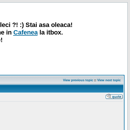
leci ?! :) Stai asa oleaca!
ne in
Cafenea
la itbox.
!
View previous topic
::
View next topic