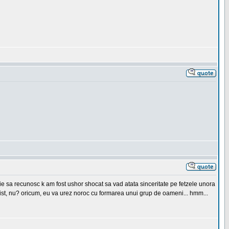
buie sa recunosc k am fost ushor shocat sa vad atata sinceritate pe fetzele unora
 trist, nu? oricum, eu va urez noroc cu formarea unui grup de oameni... hmm...