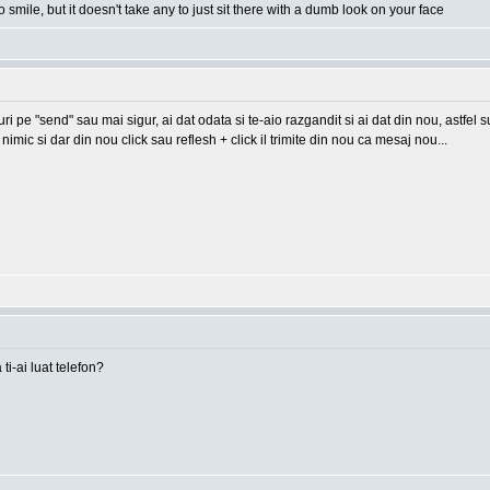
o smile, but it doesn't take any to just sit there with a dumb look on your face
-uri pe "send" sau mai sigur, ai dat odata si te-aio razgandit si ai dat din nou, astfel
imic si dar din nou click sau reflesh + click il trimite din nou ca mesaj nou...
 ti-ai luat telefon?