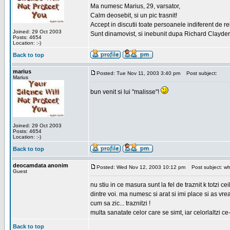
Ma numesc Marius, 29, varsator,
Calm deosebit, si un pic trasnit!
Accept in discutii toate persoanele indiferent de r
Joined: 29 Oct 2003
Sunt dinamovist, si inebunit dupa Richard Clayd
Posts: 4654
Location: :-)
Back to top
marius
Posted: Tue Nov 11, 2003 3:40 pm
Post subject:
Marius
bun venit si lui "malisse"!
Joined: 29 Oct 2003
Posts: 4654
Location: :-)
Back to top
deocamdata anonim
Posted: Wed Nov 12, 2003 10:12 pm
Post subject: wh
Guest
nu stiu in ce masura sunt la fel de traznit k totzi
dintre voi. ma numesc si arat si imi place si as vr
cum sa zic... traznitzi !
multa sanatate celor care se simt, iar celorlaltzi c
Back to top