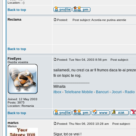
Location: :-)
Back to top
Reclama
Posted:
Post subject: Acorda-ne putina atentie
Back to top
FireEyes
Posted: Tue Nov 04, 2003 8:56 pm
Post subject:
Gazda voastra
sailamedi, nu crezi ca ar fi frumos daca te-ai preze
fii on topic te rog.
_________________
Mihaita
itbox
-
Telefoane Mobile
-
Bancuri
-
Jocuri
-
Radio 
Joined: 12 May 2003
Posts: 3875
Location: Romania
Back to top
marius
Posted: Thu Nov 06, 2003 10:28 am
Post subject:
Marius
Sigur, tot ce vrei !