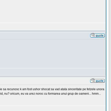
buie sa recunosc k am fost ushor shocat sa vad atata sinceritate pe fetzele unora
 trist, nu? oricum, eu va urez noroc cu formarea unui grup de oameni... hmm...