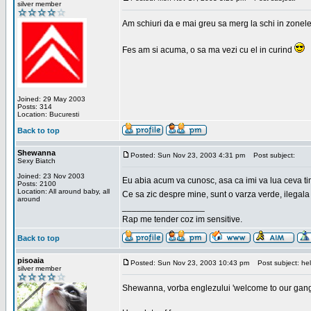
silver member
Am schiuri da e mai greu sa merg la schi in zonele
Fes am si acuma, o sa ma vezi cu el in curind
Joined: 29 May 2003
Posts: 314
Location: Bucuresti
Back to top
Shewanna
Posted: Sun Nov 23, 2003 4:31 pm
Post subject:
Sexy Biatch
Joined: 23 Nov 2003
Eu abia acum va cunosc, asa ca imi va lua ceva ti
Posts: 2100
Location: All around baby, all
Ce sa zic despre mine, sunt o varza verde, ilegala
around
_________________
Rap me tender coz im sensitive.
Back to top
pisoaia
Posted: Sun Nov 23, 2003 10:43 pm
Post subject: hel
silver member
Shewanna, vorba englezului 'welcome to our gang'(n