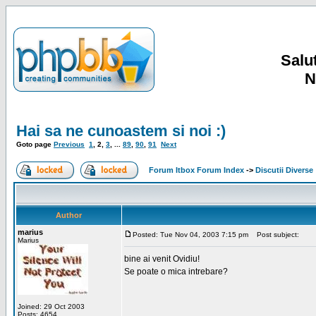
Salut
N
Hai sa ne cunoastem si noi :)
Goto page
Previous
1
,
2
,
3
, ...
89
,
90
,
91
Next
Forum Itbox Forum Index
->
Discutii Diverse
Author
marius
Posted: Tue Nov 04, 2003 7:15 pm
Post subject:
Marius
bine ai venit Ovidiu!
Se poate o mica intrebare?
Joined: 29 Oct 2003
Posts: 4654