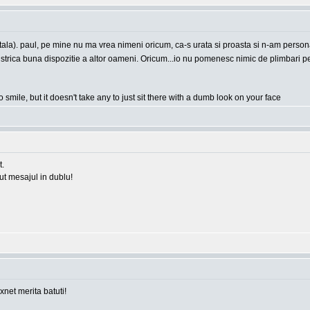
apitala). paul, pe mine nu ma vrea nimeni oricum, ca-s urata si proasta si n-am person
e a strica buna dispozitie a altor oameni. Oricum...io nu pomenesc nimic de plimbari
o smile, but it doesn't take any to just sit there with a dumb look on your face
t.
rut mesajul in dublu!
 xnet merita batuti!