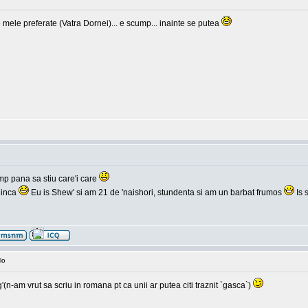
 mele preferate (Vatra Dornei)... e scump... inainte se putea
mp pana sa stiu care'i care
 inca
Eu is Shew' si am 21 de 'naishori, stundenta si am un barbat frumos
Is 
lo
-am vrut sa scriu in romana pt ca unii ar putea citi traznit `gasca`)