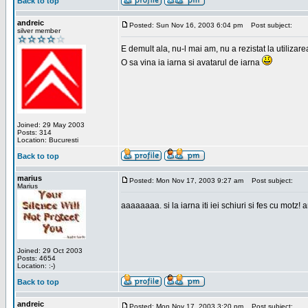
Back to top
andreic
Posted: Sun Nov 16, 2003 6:04 pm
Post subject:
silver member
E demult ala, nu-l mai am, nu a rezistat la utilizar
O sa vina ia iarna si avatarul de iarna
Joined: 29 May 2003
Posts: 314
Location: Bucuresti
Back to top
marius
Posted: Mon Nov 17, 2003 9:27 am
Post subject:
Marius
aaaaaaaa. si la iarna iti iei schiuri si fes cu motz!
Joined: 29 Oct 2003
Posts: 4654
Location: :-)
Back to top
andreic
Posted: Mon Nov 17, 2003 3:20 pm
Post subject: