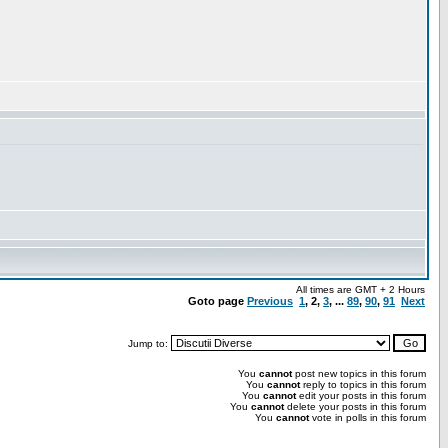
All times are GMT + 2 Hours
Goto page
Previous
1
,
2
,
3
, ...
89
,
90
,
91
Next
Jump to:
You
cannot
post new topics in this forum
You
cannot
reply to topics in this forum
You
cannot
edit your posts in this forum
You
cannot
delete your posts in this forum
You
cannot
vote in polls in this forum