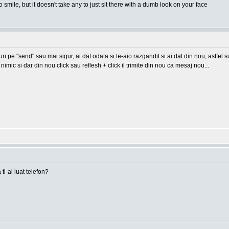
o smile, but it doesn't take any to just sit there with a dumb look on your face
-uri pe "send" sau mai sigur, ai dat odata si te-aio razgandit si ai dat din nou, astfel
imic si dar din nou click sau reflesh + click il trimite din nou ca mesaj nou...
 ti-ai luat telefon?