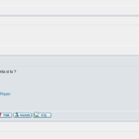
nta si tu ?
Player