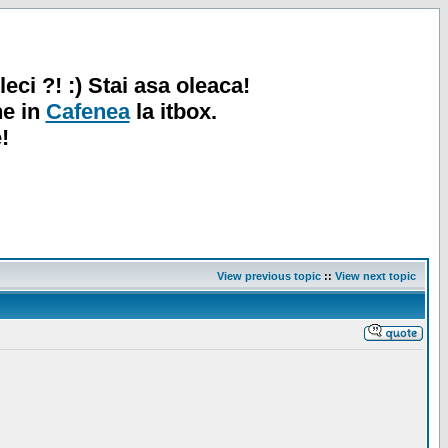
leci ?! :) Stai asa oleaca!
ne in
Cafenea
la itbox.
!
View previous topic
::
View next topic