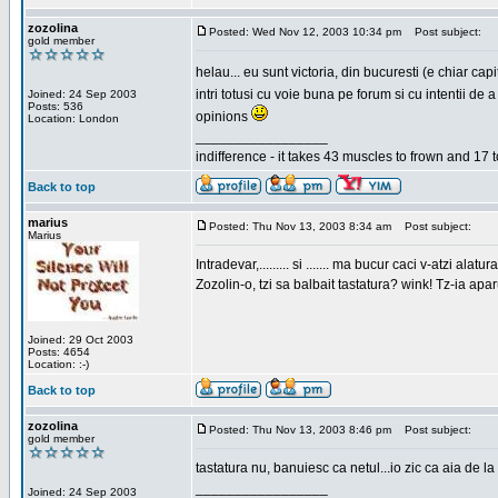
zozolina
Posted: Wed Nov 12, 2003 10:34 pm
Post subject:
gold member
helau... eu sunt victoria, din bucuresti (e chiar c
intri totusi cu voie buna pe forum si cu intentii d
Joined: 24 Sep 2003
Posts: 536
opinions
Location: London
_________________
indifference - it takes 43 muscles to frown and 17 t
Back to top
marius
Posted: Thu Nov 13, 2003 8:34 am
Post subject:
Marius
Intradevar,......... si ....... ma bucur caci v-atzi alatura
Zozolin-o, tzi sa balbait tastatura? wink! Tz-ia apa
Joined: 29 Oct 2003
Posts: 4654
Location: :-)
Back to top
zozolina
Posted: Thu Nov 13, 2003 8:46 pm
Post subject:
gold member
tastatura nu, banuiesc ca netul...io zic ca aia de la
_________________
Joined: 24 Sep 2003