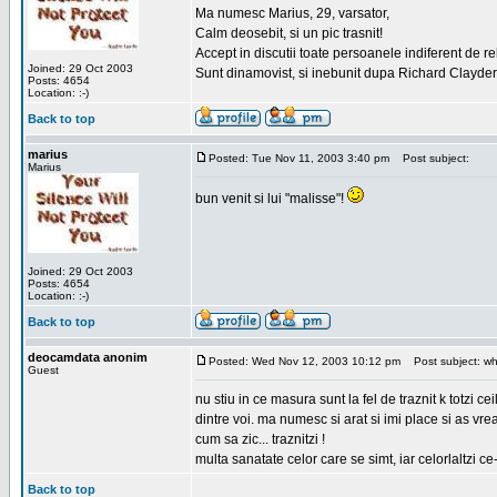
Ma numesc Marius, 29, varsator,
Calm deosebit, si un pic trasnit!
Accept in discutii toate persoanele indiferent de r
Joined: 29 Oct 2003
Sunt dinamovist, si inebunit dupa Richard Clayd
Posts: 4654
Location: :-)
Back to top
marius
Posted: Tue Nov 11, 2003 3:40 pm
Post subject:
Marius
bun venit si lui "malisse"!
Joined: 29 Oct 2003
Posts: 4654
Location: :-)
Back to top
deocamdata anonim
Posted: Wed Nov 12, 2003 10:12 pm
Post subject: wh
Guest
nu stiu in ce masura sunt la fel de traznit k totzi
dintre voi. ma numesc si arat si imi place si as vr
cum sa zic... traznitzi !
multa sanatate celor care se simt, iar celorlaltzi c
Back to top