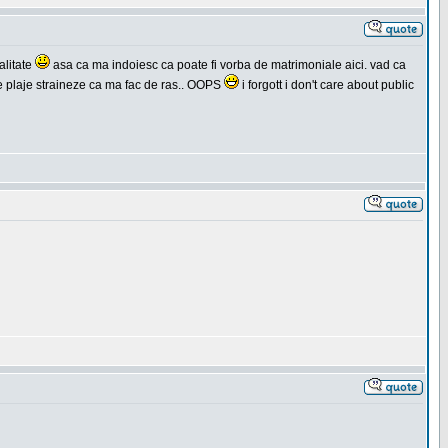
alitate
asa ca ma indoiesc ca poate fi vorba de matrimoniale aici. vad ca
 pe plaje straineze ca ma fac de ras.. OOPS
i forgott i don't care about public