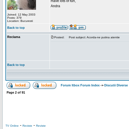
Have lots of fun,
Andra
Joined: 12 May 2003
Posts: 379
Location: Bucuresti
Back to top
Reclama
Posted:
Post subject: Acorda-ne putina atentie
Back to top
Forum Itbox Forum Index
->
Discutii Diverse
Page
2
of
91
-
-
TV Online
Reviste
Reviste