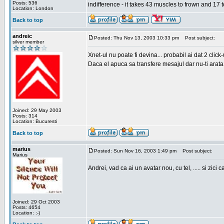
Posts: 536
indifference - it takes 43 muscles to frown and 17 t
Location: London
Back to top
andreic
Posted: Thu Nov 13, 2003 10:33 pm
Post subject:
silver member
Xnet-ul nu poate fi devina... probabil ai dat 2 click
Daca el apuca sa transfere mesajul dar nu-ti arata n
Joined: 29 May 2003
Posts: 314
Location: Bucuresti
Back to top
marius
Posted: Sun Nov 16, 2003 1:49 pm
Post subject:
Marius
Andrei, vad ca ai un avatar nou, cu tel, ..... si zici ca
Joined: 29 Oct 2003
Posts: 4654
Location: :-)