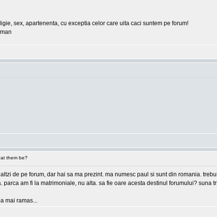
eligie, sex, apartenenta, cu exceptia celor care uita caci suntem pe forum!
erman
at them be?
 ceilaltzi de pe forum, dar hai sa ma prezint. ma numesc paul si sunt din romania. tre
ea. parca am fi la matrimoniale, nu alta. sa fie oare acesta destinul forumului? suna
e-a mai ramas...