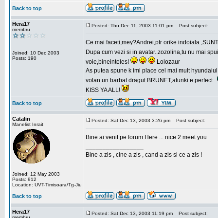
Back to top
Hera17
Posted: Thu Dec 11, 2003 11:01 pm
Post subject:
membru
Ce mai faceti,mey?Andrei,ptr orike indoiala ,SUNT F
Dupa cum vezi si in avatar..zozolina,tu nu mai spui 
Joined: 10 Dec 2003
Posts: 190
voie,bineinteles!
Lolozaur
As putea spune k imi place cel mai mult hyundaiul 
volan un barbat dragut BRUNET,atunki e perfect..
KISS YA ALL!
Back to top
Catalin
Posted: Sat Dec 13, 2003 3:26 pm
Post subject:
Manelist Inrait
Bine ai venit pe forum Here ... nice 2 meet you
_________________
Bine a zis , cine a zis , cand a zis si ce a zis !
Joined: 12 May 2003
Posts: 912
Location: UVT-Timisoara/Tg-Jiu
Back to top
Hera17
Posted: Sat Dec 13, 2003 11:19 pm
Post subject:
membru