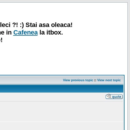
leci ?! :) Stai asa oleaca!
ne in
Cafenea
la itbox.
!
View previous topic
::
View next topic