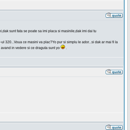
i,dak sunt fata se poate sa imi placa si masinile,dak imi dai tu
l 320...Voua ce masini va plac?Yo pur si simplu le ador...si dak ar mai fi la
 avand in vedere si ce draguta sunt yo
.