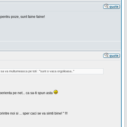
 pentru poze, sunt faine faine!
ca sa va multumeasca pe toti : "sunt o vaca orgolioasa.."
erienta pe net... ca sa-ti spun asta
 noi si ... sper caci se va simti bine! " !!!