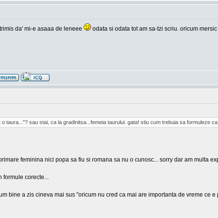
ai trimis da' mi-e asaaa de leneee
odata si odata tot am sa-tzi scriu. oricum mersic
t o taura..."? sau stai, ca la gradinitsa...femeia taurului. gata! stiu cum trebuia sa formuleze 
xprimare feminina nici popa sa fiu si romana sa nu o cunosc... sorry dar am multa exp
n formule corecte...
ine a zis cineva mai sus "oricum nu cred ca mai are importanta de vreme ce e printre