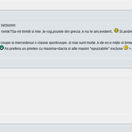
ATA!!!!!!!
nimik?Sa-mi trimiti si mie ,te rog,pozele din grecia ,k nu le am,evident..
Si,andre
coupe si mercedesul c-classe sportcoupe..si mai sunt multe..k de ex.e mijto si bmw-u
As prefera un prieten cu masinia<dacia si alte masini *epuizabile* excluse
>,