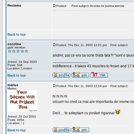
Reclama
Posted:
Post subject: Acorda-ne putina atentie
Back to top
zozolina
Posted: Thu Dec 11, 2003 12:01 pm
Post subject:
gold member
andrei, pai ce era sa scrie biata fata?! "sunt o taur
_________________
Joined: 24 Sep 2003
Posts: 536
indifference - it takes 43 muscles to frown and 17 t
Location: London
Back to top
marius
Posted: Thu Dec 11, 2003 12:16 pm
Post subject:
Marius
hi hi hi hi
oricum nu cred ca mai are importanta de vreme ce e p
Deci.... te asteptam cu postari riganna!
Joined: 29 Oct 2003
Posts: 4654
Location: :-)
Back to top