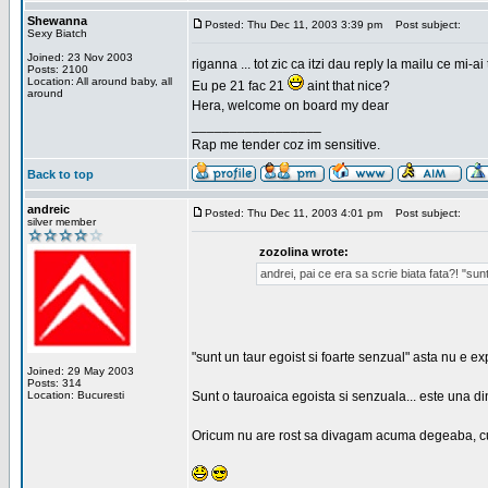
Shewanna
Posted: Thu Dec 11, 2003 3:39 pm
Post subject:
Sexy Biatch
Joined: 23 Nov 2003
riganna ... tot zic ca itzi dau reply la mailu ce mi-
Posts: 2100
Location: All around baby, all
Eu pe 21 fac 21
aint that nice?
around
Hera, welcome on board my dear
_________________
Rap me tender coz im sensitive.
Back to top
andreic
Posted: Thu Dec 11, 2003 4:01 pm
Post subject:
silver member
zozolina wrote:
andrei, pai ce era sa scrie biata fata?! "sun
"sunt un taur egoist si foarte senzual" asta nu e e
Joined: 29 May 2003
Posts: 314
Location: Bucuresti
Sunt o tauroaica egoista si senzuala... este una di
Oricum nu are rost sa divagam acuma degeaba, cum b