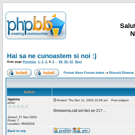
Salut
N
Hai sa ne cunoastem si noi :)
Goto page
Previous
1
,
2
,
3
,
4
,
5
...
89
,
90
,
91
Next
Forum Itbox Forum Index
->
Discutii Diverse
Author
riganna
Posted: Thu Dec 11, 2003 10:09 am
Post subject:
junior
Shewanna,cati ani faci pe 21? ...
Joined: 27 Nov 2003
Posts: 7
Location: RHODOS
Back to top