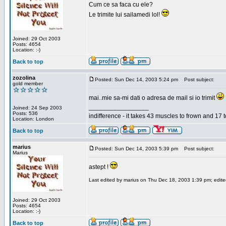
Cum ce sa faca cu ele?
Le trimite lui sailamedi lol!
Joined: 29 Oct 2003
Posts: 4654
Location: :-)
Back to top
zozolina
Posted: Sun Dec 14, 2003 5:24 pm
Post subject:
gold member
mai..mie sa-mi dati o adresa de mail si io trimit
_________________
Joined: 24 Sep 2003
Posts: 536
indifference - it takes 43 muscles to frown and 17 t
Location: London
Back to top
marius
Posted: Sun Dec 14, 2003 5:39 pm
Post subject:
Marius
astept !
Last edited by marius on Thu Dec 18, 2003 1:39 pm; edited 
Joined: 29 Oct 2003
Posts: 4654
Location: :-)
Back to top