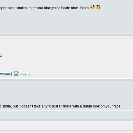
i,sper sane simtim impreuna bine,chiar foarte bine..!hihihi
A?
o smile, but it doesn't take any to just sit there with a dumb look on your face