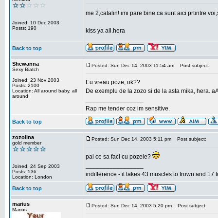
me 2,catalin! imi pare bine ca sunt aici prtintre vo
Joined: 10 Dec 2003
Posts: 190
kiss ya all.hera
Back to top
Shewanna
Posted: Sun Dec 14, 2003 11:54 am
Post subject:
Sexy Biatch
Joined: 23 Nov 2003
Eu vreau poze, ok??
Posts: 2100
De exemplu de la zozo si de la asta mika, hera. a
Location: All around baby, all
around
_________________
Rap me tender coz im sensitive.
Back to top
zozolina
Posted: Sun Dec 14, 2003 5:11 pm
Post subject:
gold member
pai ce sa faci cu pozele?
_________________
Joined: 24 Sep 2003
Posts: 536
indifference - it takes 43 muscles to frown and 17 t
Location: London
Back to top
marius
Posted: Sun Dec 14, 2003 5:20 pm
Post subject:
Marius