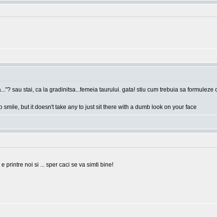
a..."? sau stai, ca la gradinitsa...femeia taurului. gata! stiu cum trebuia sa formulez
o smile, but it doesn't take any to just sit there with a dumb look on your face
rintre noi si ... sper caci se va simti bine!