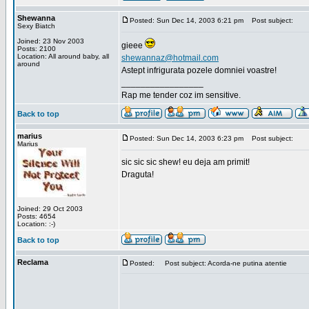
Shewanna
Posted: Sun Dec 14, 2003 6:21 pm
Post subject:
Sexy Biatch
Joined: 23 Nov 2003
gieee
Posts: 2100
Location: All around baby, all
shewannaz@hotmail.com
around
Astept infrigurata pozele domniei voastre!
_________________
Rap me tender coz im sensitive.
Back to top
marius
Posted: Sun Dec 14, 2003 6:23 pm
Post subject:
Marius
sic sic sic shew! eu deja am primit!
Draguta!
Joined: 29 Oct 2003
Posts: 4654
Location: :-)
Back to top
Reclama
Posted:
Post subject: Acorda-ne putina atentie