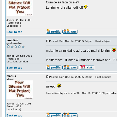
Cum ce sa faca cu ele?
Le trimite lui sailamedi lol!
Joined: 29 Oct 2003
Posts: 4654
Location: :-)
Back to top
zozolina
Posted: Sun Dec 14, 2003 5:24 pm
Post subject:
gold member
mai..mie sa-mi dati o adresa de mail si io trimit
_________________
Joined: 24 Sep 2003
Posts: 536
indifference - it takes 43 muscles to frown and 17 t
Location: London
Back to top
marius
Posted: Sun Dec 14, 2003 5:39 pm
Post subject:
Marius
astept !
Last edited by marius on Thu Dec 18, 2003 1:39 pm; edited 
Joined: 29 Oct 2003
Posts: 4654
Location: :-)
Back to top