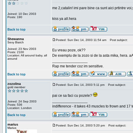
me 2,catalin! imi pare bine ca sunt aici prtintre vo
Joined: 10 Dec 2003
Posts: 190
kiss ya all.hera
Back to top
Shewanna
Posted: Sun Dec 14, 2003 11:54 am
Post subject:
Sexy Biatch
Joined: 23 Nov 2003
Eu vreau poze, ok??
Posts: 2100
De exemplu de la zozo si de la asta mika, hera. a
Location: All around baby, all
around
_________________
Rap me tender coz im sensitive.
Back to top
zozolina
Posted: Sun Dec 14, 2003 5:11 pm
Post subject:
gold member
pai ce sa faci cu pozele?
_________________
Joined: 24 Sep 2003
Posts: 536
indifference - it takes 43 muscles to frown and 17 t
Location: London
Back to top
marius
Posted: Sun Dec 14, 2003 5:20 pm
Post subject:
Marius