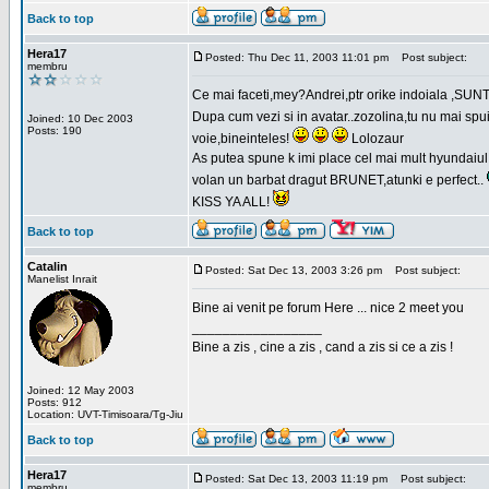
Back to top
Hera17
Posted: Thu Dec 11, 2003 11:01 pm
Post subject:
membru
Ce mai faceti,mey?Andrei,ptr orike indoiala ,SUNT F
Dupa cum vezi si in avatar..zozolina,tu nu mai spui 
Joined: 10 Dec 2003
Posts: 190
voie,bineinteles!
Lolozaur
As putea spune k imi place cel mai mult hyundaiul 
volan un barbat dragut BRUNET,atunki e perfect..
KISS YA ALL!
Back to top
Catalin
Posted: Sat Dec 13, 2003 3:26 pm
Post subject:
Manelist Inrait
Bine ai venit pe forum Here ... nice 2 meet you
_________________
Bine a zis , cine a zis , cand a zis si ce a zis !
Joined: 12 May 2003
Posts: 912
Location: UVT-Timisoara/Tg-Jiu
Back to top
Hera17
Posted: Sat Dec 13, 2003 11:19 pm
Post subject:
membru