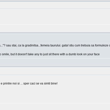
a..."? sau stai, ca la gradinitsa...femeia taurului. gata! stiu cum trebuia sa formulez
o smile, but it doesn't take any to just sit there with a dumb look on your face
rintre noi si ... sper caci se va simti bine!