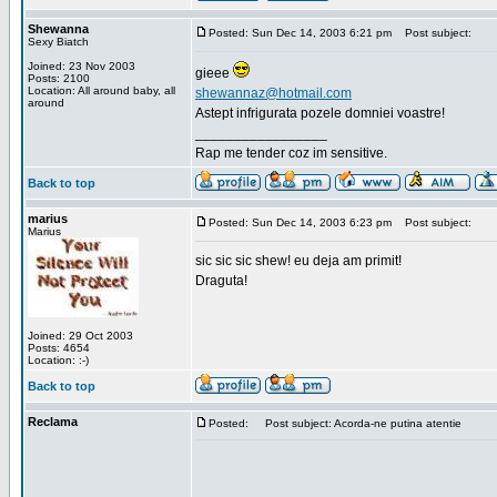
Shewanna
Posted: Sun Dec 14, 2003 6:21 pm
Post subject:
Sexy Biatch
Joined: 23 Nov 2003
gieee
Posts: 2100
Location: All around baby, all
shewannaz@hotmail.com
around
Astept infrigurata pozele domniei voastre!
_________________
Rap me tender coz im sensitive.
Back to top
marius
Posted: Sun Dec 14, 2003 6:23 pm
Post subject:
Marius
sic sic sic shew! eu deja am primit!
Draguta!
Joined: 29 Oct 2003
Posts: 4654
Location: :-)
Back to top
Reclama
Posted:
Post subject: Acorda-ne putina atentie