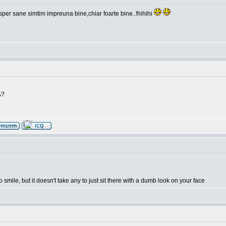
i,sper sane simtim impreuna bine,chiar foarte bine..!hihihi
A?
o smile, but it doesn't take any to just sit there with a dumb look on your face