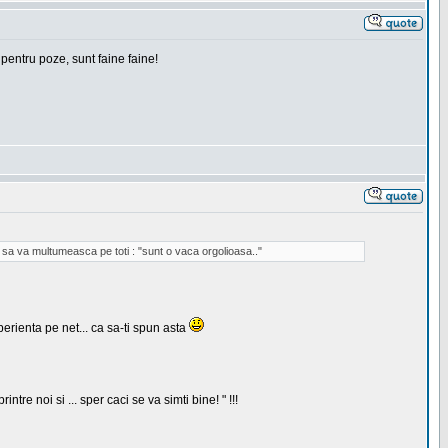
 pentru poze, sunt faine faine!
ca sa va multumeasca pe toti : "sunt o vaca orgolioasa.."
erienta pe net... ca sa-ti spun asta
 noi si ... sper caci se va simti bine! " !!!