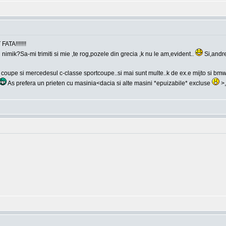
ATA!!!!!!!
nimik?Sa-mi trimiti si mie ,te rog,pozele din grecia ,k nu le am,evident..
Si,andre
coupe si mercedesul c-classe sportcoupe..si mai sunt multe..k de ex.e mijto si bmw-u
As prefera un prieten cu masinia<dacia si alte masini *epuizabile* excluse
>,