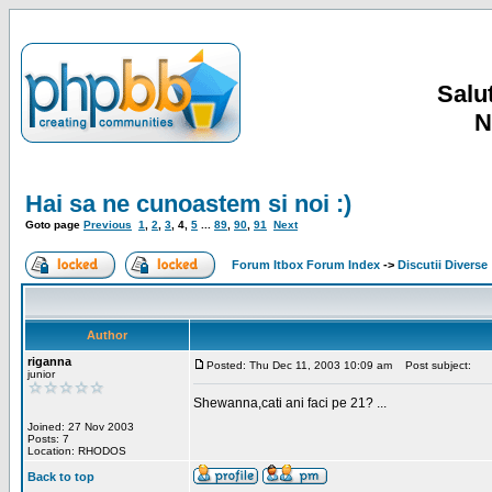
Salut
N
Hai sa ne cunoastem si noi :)
Goto page
Previous
1
,
2
,
3
,
4
,
5
...
89
,
90
,
91
Next
Forum Itbox Forum Index
->
Discutii Diverse
Author
riganna
Posted: Thu Dec 11, 2003 10:09 am
Post subject:
junior
Shewanna,cati ani faci pe 21? ...
Joined: 27 Nov 2003
Posts: 7
Location: RHODOS
Back to top