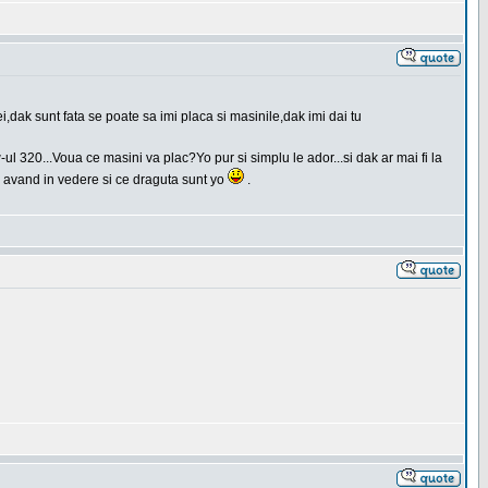
i,dak sunt fata se poate sa imi placa si masinile,dak imi dai tu
l 320...Voua ce masini va plac?Yo pur si simplu le ador...si dak ar mai fi la
 avand in vedere si ce draguta sunt yo
.