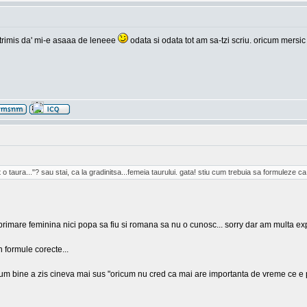
ai trimis da' mi-e asaaa de leneee
odata si odata tot am sa-tzi scriu. oricum mersic
t o taura..."? sau stai, ca la gradinitsa...femeia taurului. gata! stiu cum trebuia sa formuleze 
xprimare feminina nici popa sa fiu si romana sa nu o cunosc... sorry dar am multa exp
n formule corecte...
ine a zis cineva mai sus "oricum nu cred ca mai are importanta de vreme ce e printre