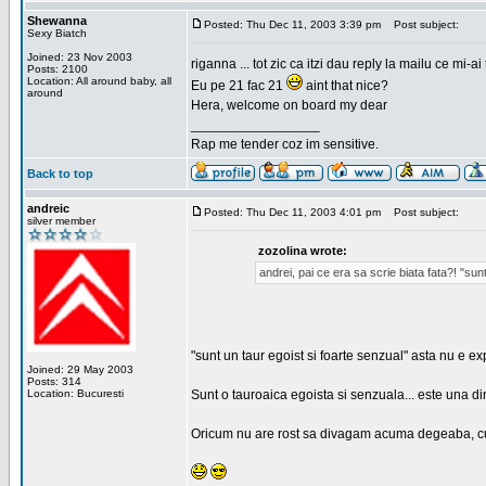
Shewanna
Posted: Thu Dec 11, 2003 3:39 pm
Post subject:
Sexy Biatch
Joined: 23 Nov 2003
riganna ... tot zic ca itzi dau reply la mailu ce mi-
Posts: 2100
Location: All around baby, all
Eu pe 21 fac 21
aint that nice?
around
Hera, welcome on board my dear
_________________
Rap me tender coz im sensitive.
Back to top
andreic
Posted: Thu Dec 11, 2003 4:01 pm
Post subject:
silver member
zozolina wrote:
andrei, pai ce era sa scrie biata fata?! "sun
"sunt un taur egoist si foarte senzual" asta nu e e
Joined: 29 May 2003
Posts: 314
Location: Bucuresti
Sunt o tauroaica egoista si senzuala... este una di
Oricum nu are rost sa divagam acuma degeaba, cum b