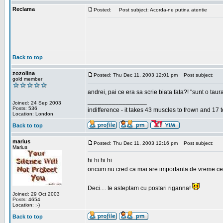
Reclama
Posted:
Post subject: Acorda-ne putina atentie
Back to top
zozolina
Posted: Thu Dec 11, 2003 12:01 pm
Post subject:
gold member
andrei, pai ce era sa scrie biata fata?! "sunt o taur
_________________
Joined: 24 Sep 2003
Posts: 536
indifference - it takes 43 muscles to frown and 17 t
Location: London
Back to top
marius
Posted: Thu Dec 11, 2003 12:16 pm
Post subject:
Marius
hi hi hi hi
oricum nu cred ca mai are importanta de vreme ce e p
Deci.... te asteptam cu postari riganna!
Joined: 29 Oct 2003
Posts: 4654
Location: :-)
Back to top