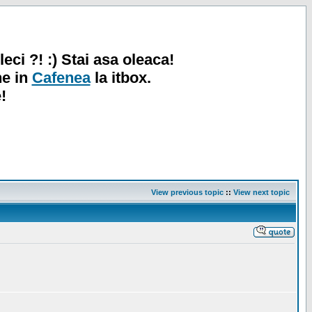
leci ?! :) Stai asa oleaca!
ne in
Cafenea
la itbox.
!
View previous topic
::
View next topic