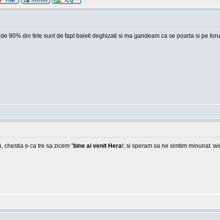
 unde 90% din fete sunt de fapt baieti deghizati si ma gandeam ca se poarta si pe foru
, chestia e ca tre sa zicem "
bine ai venit Hera
!; si speram sa ne simtim minunat :w