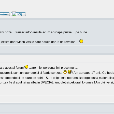
hi poze ... traiesc intr-o insula acum aproape pustie ... pe bune ...
. exista doar Mosh Vasile care aduce daruri de revelion ...
a a acestui forum
,care mie ,personal imi place mult...
curesti, sunt un taur egoist si foarte senzual
!! Am aproape 17 ani...Ce hobb
sa depinde si de stare de spirit...Sunt o tipa mai nebunatika,orgolioasa,materialis
t..sa fie dragut ,si sa aiba in SPECIAL fundulet si pektorali k-lumea!! Am okii verz