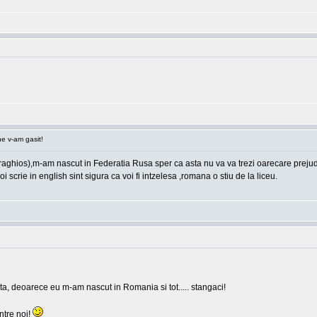
e v-am gasit!
hios),m-am nascut in Federatia Rusa sper ca asta nu va va trezi oarecare prejudicii,
i scrie in english sint sigura ca voi fi intzelesa ,romana o stiu de la liceu.
ia ta, deoarece eu m-am nascut in Romania si tot..... stangaci!
intre noi!