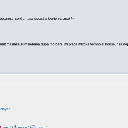
bucuresti,
sunt un taur egoist si foarte senzual !
---
mult masinile,sunt nebuna dupa motoare Imi place muzika techno si house,insa depin
Player