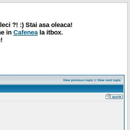
leci ?! :) Stai asa oleaca!
ne in
Cafenea
la itbox.
!
View previous topic
::
View next topic