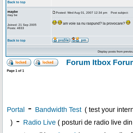
Back to top
maybe
Posted: Wed Aug 01, 2007 12:34 pm
Post subject:
may be
am voie sa nu raspund? la provocare?
Joined: 21 Sep 2005
Posts: 4833
Back to top
Display posts from previo
Forum Itbox Foru
Page
1
of
1
-
Portal
Bandwidth Test
( test your inte
-
)
Radio Live
( posturi de radio live di