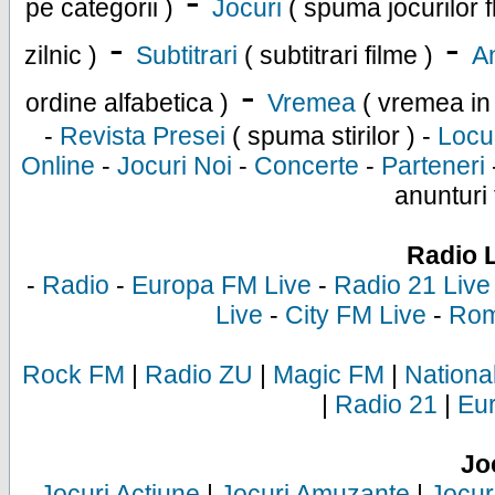
-
pe categorii )
Jocuri
( spuma jocurilor f
-
-
zilnic )
Subtitrari
( subtitrari filme )
An
-
ordine alfabetica )
Vremea
( vremea in
-
Revista Presei
( spuma stirilor ) -
Locu
Online
-
Jocuri Noi
-
Concerte
-
Parteneri
anunturi 
Radio 
-
Radio
-
Europa FM Live
-
Radio 21 Live
Live
-
City FM Live
-
Rom
Rock FM
|
Radio ZU
|
Magic FM
|
Nationa
|
Radio 21
|
Eu
Jo
Jocuri Actiune
|
Jocuri Amuzante
|
Jocur