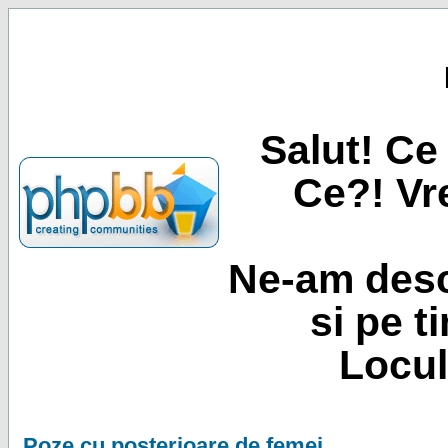
Salut! Ce 
Ce?! Vre
Ne-am desc
si pe t
Locul
Poze cu posterioare de femei