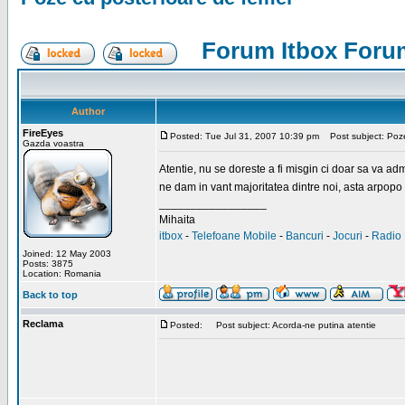
Forum Itbox Foru
Author
FireEyes
Posted: Tue Jul 31, 2007 10:39 pm
Post subject: Poze
Gazda voastra
Atentie, nu se doreste a fi misgin ci doar sa va a
ne dam in vant majoritatea dintre noi, asta arpopo 
_________________
Mihaita
itbox
-
Telefoane Mobile
-
Bancuri
-
Jocuri
-
Radio 
Joined: 12 May 2003
Posts: 3875
Location: Romania
Back to top
Reclama
Posted:
Post subject: Acorda-ne putina atentie