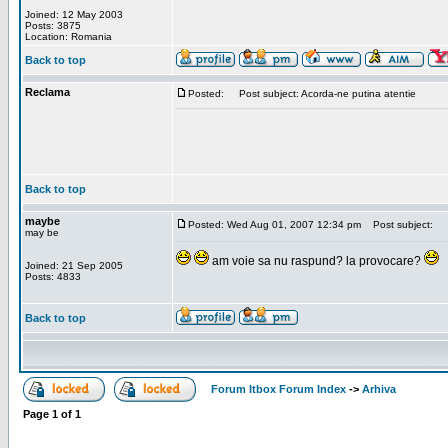
Joined: 12 May 2003
Posts: 3875
Location: Romania
Back to top
Reclama
Posted:
Post subject: Acorda-ne putina atentie
Back to top
maybe
Posted: Wed Aug 01, 2007 12:34 pm
Post subject:
may be
am voie sa nu raspund? la provocare?
Joined: 21 Sep 2005
Posts: 4833
Back to top
Forum Itbox Forum Index
->
Arhiva
Page
1
of
1