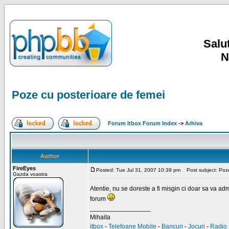
Salut
N
Poze cu posterioare de femei
Forum Itbox Forum Index
->
Arhiva
Author
FireEyes
Posted: Tue Jul 31, 2007 10:39 pm
Post subject: Poze
Gazda voastra
Atentie, nu se doreste a fi misgin ci doar sa va a
forum
_________________
Mihaita
itbox
-
Telefoane Mobile
-
Bancuri
-
Jocuri
-
Radio 