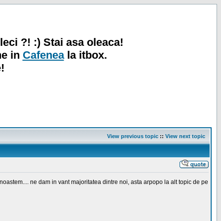
leci ?! :) Stai asa oleaca!
ne in
Cafenea
la itbox.
!
View previous topic
::
View next topic
astem.... ne dam in vant majoritatea dintre noi, asta arpopo la alt topic de pe