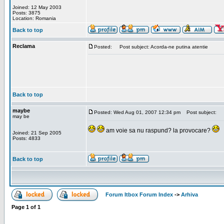
Joined: 12 May 2003
Posts: 3875
Location: Romania
Back to top
Reclama
Posted:
Post subject: Acorda-ne putina atentie
Back to top
maybe
Posted: Wed Aug 01, 2007 12:34 pm
Post subject:
may be
am voie sa nu raspund? la provocare?
Joined: 21 Sep 2005
Posts: 4833
Back to top
Forum Itbox Forum Index
->
Arhiva
Page
1
of
1