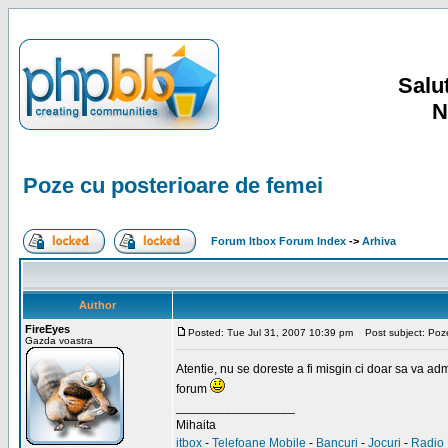
Salut
N
Poze cu posterioare de femei
Forum Itbox Forum Index
->
Arhiva
Author
FireEyes
Posted: Tue Jul 31, 2007 10:39 pm
Post subject: Poze
Gazda voastra
Atentie, nu se doreste a fi misgin ci doar sa va a
forum
_________________
Mihaita
itbox
-
Telefoane Mobile
-
Bancuri
-
Jocuri
-
Radio 