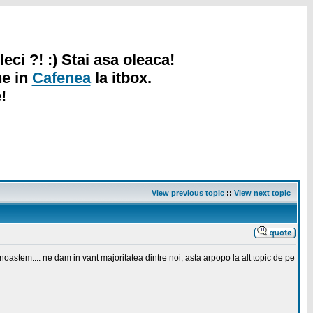
leci ?! :) Stai asa oleaca!
ne in
Cafenea
la itbox.
!
View previous topic
::
View next topic
astem.... ne dam in vant majoritatea dintre noi, asta arpopo la alt topic de pe