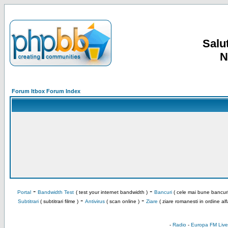
Salut
N
Forum Itbox Forum Index
-
-
Portal
Bandwidth Test
( test your internet bandwidth )
Bancuri
( cele mai bune bancuri
-
-
Subtitrari
( subtitrari filme )
Antivirus
( scan online )
Ziare
( ziare romanesti in ordine alf
-
Radio
-
Europa FM Live