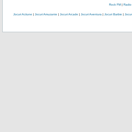
Rock FM
|
Radio
Jocuri Actiune
|
Jocuri Amuzante
|
Jocuri Arcade
|
Jocuri Aventura
|
Jocuri Barbie
|
Jocuri