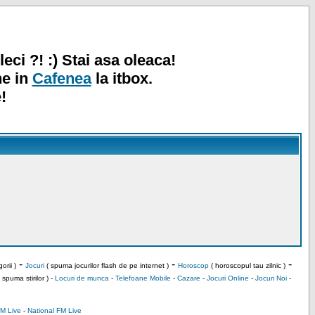
leci ?! :) Stai asa oleaca!
ne in
Cafenea
la itbox.
!
-
-
-
orii )
Jocuri
( spuma jocurilor flash de pe internet )
Horoscop
( horoscopul tau zilnic )
 spuma stirilor ) -
Locuri de munca
-
Telefoane Mobile
-
Cazare
-
Jocuri Online
-
Jocuri Noi
-
M Live
-
National FM Live