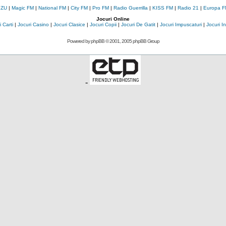
 ZU
|
Magic FM
|
National FM
|
City FM
|
Pro FM
|
Radio Guerrilla
|
KISS FM
|
Radio 21
|
Europa F
Jocuri Online
 Carti
|
Jocuri Casino
|
Jocuri Clasice
|
Jocuri Copii
|
Jocuri De Gatit
|
Jocuri Impuscaturi
|
Jocuri 
Powered by
phpBB
© 2001, 2005 phpBB Group
-