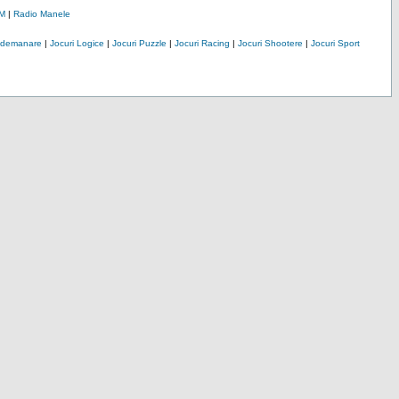
M
|
Radio Manele
Indemanare
|
Jocuri Logice
|
Jocuri Puzzle
|
Jocuri Racing
|
Jocuri Shootere
|
Jocuri Sport