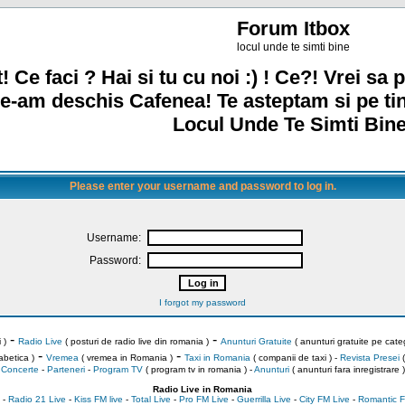
Forum Itbox
locul unde te simti bine
! Ce faci ? Hai si tu cu noi :) ! Ce?! Vrei sa p
e-am deschis Cafenea! Te asteptam si pe ti
Locul Unde Te Simti Bine
Please enter your username and password to log in.
Username:
Password:
I forgot my password
-
-
 )
Radio Live
( posturi de radio live din romania )
Anunturi Gratuite
( anunturi gratuite pe categ
-
-
abetica )
Vremea
( vremea in Romania )
Taxi in Romania
( companii de taxi ) -
Revista Presei
(
Concerte
-
Parteneri
-
Program TV
( program tv in romania )
-
Anunturi
( anunturi fara inregistrare )
Radio Live in Romania
-
Radio 21 Live
-
Kiss FM live
-
Total Live
-
Pro FM Live
-
Guerrilla Live
-
City FM Live
-
Romantic F