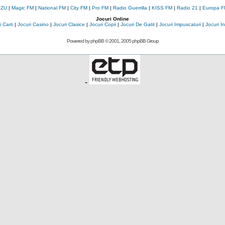
 ZU
|
Magic FM
|
National FM
|
City FM
|
Pro FM
|
Radio Guerrilla
|
KISS FM
|
Radio 21
|
Europa F
Jocuri Online
 Carti
|
Jocuri Casino
|
Jocuri Clasice
|
Jocuri Copii
|
Jocuri De Gatit
|
Jocuri Impuscaturi
|
Jocuri 
Powered by
phpBB
© 2001, 2005 phpBB Group
-