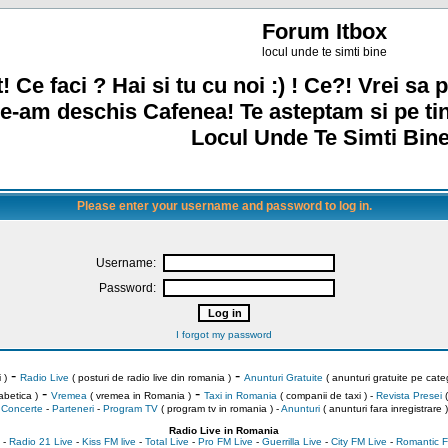
Forum Itbox
locul unde te simti bine
! Ce faci ? Hai si tu cu noi :) ! Ce?! Vrei sa p
e-am deschis Cafenea! Te asteptam si pe ti
Locul Unde Te Simti Bine
Please enter your username and password to log in.
Username:
Password:
I forgot my password
-
-
 )
Radio Live
( posturi de radio live din romania )
Anunturi Gratuite
( anunturi gratuite pe categ
-
-
abetica )
Vremea
( vremea in Romania )
Taxi in Romania
( companii de taxi ) -
Revista Presei
(
Concerte
-
Parteneri
-
Program TV
( program tv in romania )
-
Anunturi
( anunturi fara inregistrare )
Radio Live in Romania
-
Radio 21 Live
-
Kiss FM live
-
Total Live
-
Pro FM Live
-
Guerrilla Live
-
City FM Live
-
Romantic F