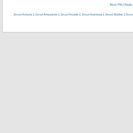
Rock FM
|
Radio
Jocuri Actiune
|
Jocuri Amuzante
|
Jocuri Arcade
|
Jocuri Aventura
|
Jocuri Barbie
|
Jocuri