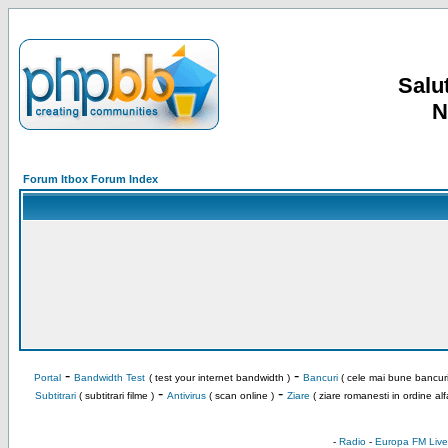
Salut
N
Forum Itbox Forum Index
-
-
Portal
Bandwidth Test
( test your internet bandwidth )
Bancuri
( cele mai bune bancuri
-
-
Subtitrari
( subtitrari filme )
Antivirus
( scan online )
Ziare
( ziare romanesti in ordine alf
-
Radio
-
Europa FM Live