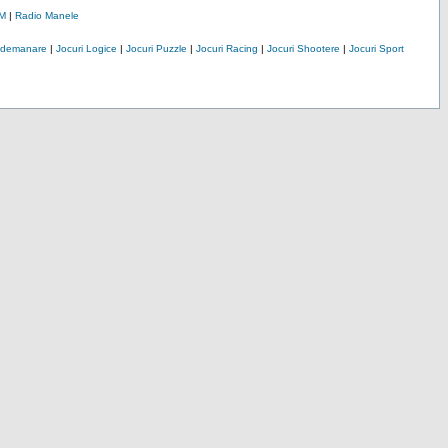
M
|
Radio Manele
Indemanare
|
Jocuri Logice
|
Jocuri Puzzle
|
Jocuri Racing
|
Jocuri Shootere
|
Jocuri Sport