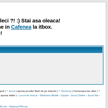
leci ?! :) Stai asa oleaca!
ne in
Cafenea
la itbox.
!
-
-
-
orii )
Jocuri
( spuma jocurilor flash de pe internet )
Horoscop
( horoscopul tau zilnic )
 spuma stirilor ) -
Locuri de munca
-
Telefoane Mobile
-
Cazare
-
Jocuri Online
-
Jocuri Noi
-
M Live
-
National FM Live