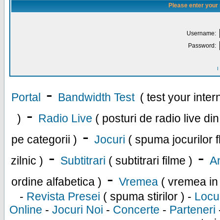
Please enter your
Username:
Password:
I
-
Portal
Bandwidth Test
( test your inte
-
)
Radio Live
( posturi de radio live di
-
pe categorii )
Jocuri
( spuma jocurilor f
-
-
zilnic )
Subtitrari
( subtitrari filme )
An
-
ordine alfabetica )
Vremea
( vremea in
-
Revista Presei
( spuma stirilor ) -
Locu
Online
-
Jocuri Noi
-
Concerte
-
Parteneri