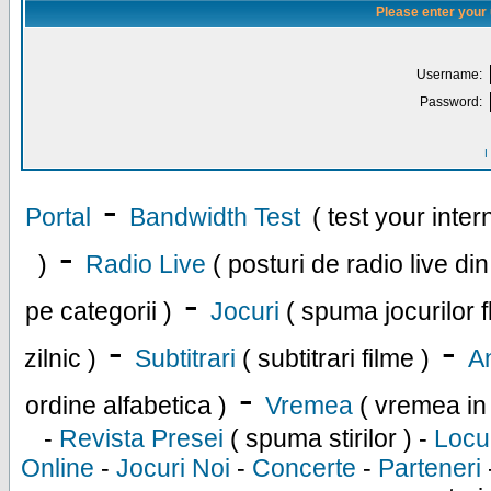
Please enter your
Username:
Password:
I
-
Portal
Bandwidth Test
( test your inte
-
)
Radio Live
( posturi de radio live di
-
pe categorii )
Jocuri
( spuma jocurilor f
-
-
zilnic )
Subtitrari
( subtitrari filme )
An
-
ordine alfabetica )
Vremea
( vremea in
-
Revista Presei
( spuma stirilor ) -
Locu
Online
-
Jocuri Noi
-
Concerte
-
Parteneri