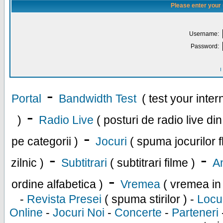
Please enter your
Username:
Password:
I
-
Portal
Bandwidth Test
( test your inte
-
)
Radio Live
( posturi de radio live di
-
pe categorii )
Jocuri
( spuma jocurilor f
-
-
zilnic )
Subtitrari
( subtitrari filme )
An
-
ordine alfabetica )
Vremea
( vremea in
-
Revista Presei
( spuma stirilor ) -
Locu
Online
-
Jocuri Noi
-
Concerte
-
Parteneri