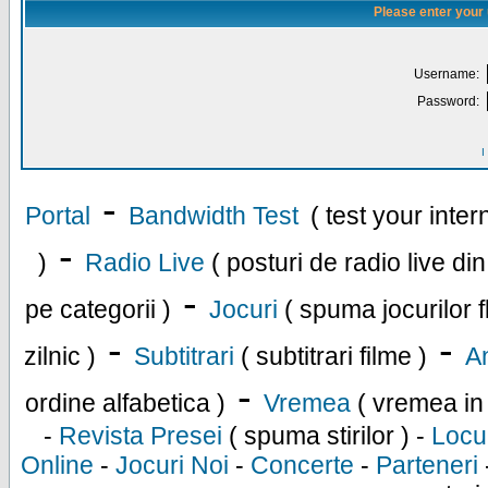
Please enter your
Username:
Password:
I
-
Portal
Bandwidth Test
( test your inte
-
)
Radio Live
( posturi de radio live di
-
pe categorii )
Jocuri
( spuma jocurilor f
-
-
zilnic )
Subtitrari
( subtitrari filme )
An
-
ordine alfabetica )
Vremea
( vremea in
-
Revista Presei
( spuma stirilor ) -
Locu
Online
-
Jocuri Noi
-
Concerte
-
Parteneri