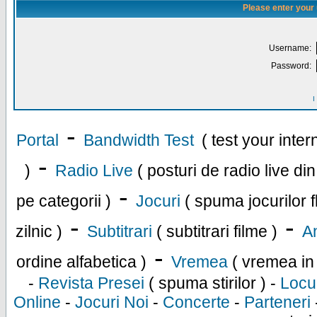
Please enter your
Username:
Password:
I
-
Portal
Bandwidth Test
( test your inte
-
)
Radio Live
( posturi de radio live di
-
pe categorii )
Jocuri
( spuma jocurilor f
-
-
zilnic )
Subtitrari
( subtitrari filme )
An
-
ordine alfabetica )
Vremea
( vremea in
-
Revista Presei
( spuma stirilor ) -
Locu
Online
-
Jocuri Noi
-
Concerte
-
Parteneri