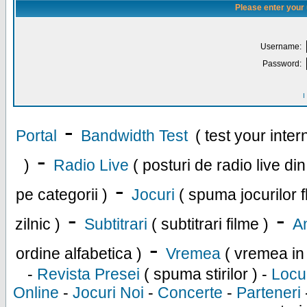
Please enter your
Username:
Password:
I
-
Portal
Bandwidth Test
( test your inte
-
)
Radio Live
( posturi de radio live di
-
pe categorii )
Jocuri
( spuma jocurilor f
-
-
zilnic )
Subtitrari
( subtitrari filme )
An
-
ordine alfabetica )
Vremea
( vremea in
-
Revista Presei
( spuma stirilor ) -
Locu
Online
-
Jocuri Noi
-
Concerte
-
Parteneri