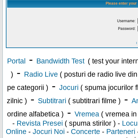
Please enter your
Username:
Password:
I
-
Portal
Bandwidth Test
( test your inte
-
)
Radio Live
( posturi de radio live di
-
pe categorii )
Jocuri
( spuma jocurilor f
-
-
zilnic )
Subtitrari
( subtitrari filme )
An
-
ordine alfabetica )
Vremea
( vremea in
-
Revista Presei
( spuma stirilor ) -
Locu
Online
-
Jocuri Noi
-
Concerte
-
Parteneri