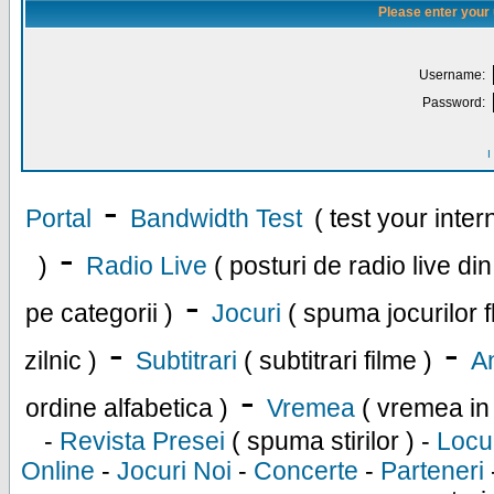
Please enter your
Username:
Password:
I
-
Portal
Bandwidth Test
( test your inte
-
)
Radio Live
( posturi de radio live di
-
pe categorii )
Jocuri
( spuma jocurilor f
-
-
zilnic )
Subtitrari
( subtitrari filme )
An
-
ordine alfabetica )
Vremea
( vremea in
-
Revista Presei
( spuma stirilor ) -
Locu
Online
-
Jocuri Noi
-
Concerte
-
Parteneri