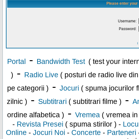
Please enter your
Username:
Password:
I
-
Portal
Bandwidth Test
( test your inte
-
)
Radio Live
( posturi de radio live di
-
pe categorii )
Jocuri
( spuma jocurilor f
-
-
zilnic )
Subtitrari
( subtitrari filme )
An
-
ordine alfabetica )
Vremea
( vremea in
-
Revista Presei
( spuma stirilor ) -
Locu
Online
-
Jocuri Noi
-
Concerte
-
Parteneri