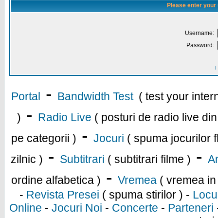
Please enter your
Username:
Password:
I
-
Portal
Bandwidth Test
( test your inte
-
)
Radio Live
( posturi de radio live di
-
pe categorii )
Jocuri
( spuma jocurilor f
-
-
zilnic )
Subtitrari
( subtitrari filme )
An
-
ordine alfabetica )
Vremea
( vremea in
-
Revista Presei
( spuma stirilor ) -
Locu
Online
-
Jocuri Noi
-
Concerte
-
Parteneri