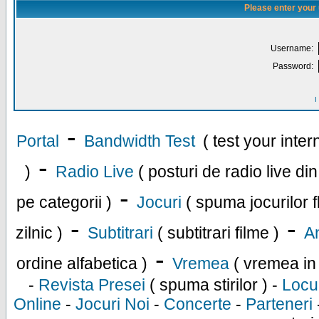
Please enter your
Username:
Password:
I
-
Portal
Bandwidth Test
( test your inte
-
)
Radio Live
( posturi de radio live di
-
pe categorii )
Jocuri
( spuma jocurilor f
-
-
zilnic )
Subtitrari
( subtitrari filme )
An
-
ordine alfabetica )
Vremea
( vremea in
-
Revista Presei
( spuma stirilor ) -
Locu
Online
-
Jocuri Noi
-
Concerte
-
Parteneri